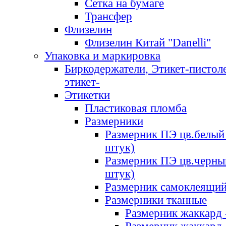
Сетка на бумаге
Трансфер
Флизелин
Флизелин Китай "Danelli"
Упаковка и маркировка
Биркодержатели, Этикет-пистоле
этикет-
Этикетки
Пластиковая пломба
Размерники
Размерник ПЭ цв.белый 
штук)
Размерник ПЭ цв.черны
штук)
Размерник самоклеящи
Размерники тканные
Размерник жаккард 