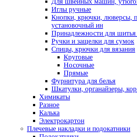
Для швейных машин, утюго
Иглы ручные
Кнопки, крючки, люверсы, 
установочный ин
Принадлежности для шитья 
Ручки и защелки для сумок
Спицы, крючки для вязания
Круговые
Носочные
Прямые
Фурнитура для белья
Шкатулки, органайзеры, кор
Химикаты
Разное
Калька
Электрокартон
Плечевые накладки и подокатники
Подокатники