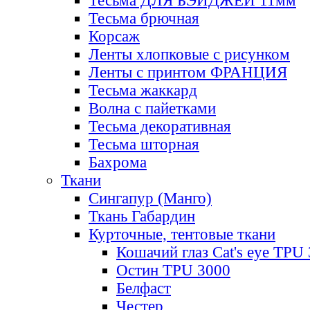
Тесьма ДЛЯ БЭЙДЖЕЙ 11мм
Тесьма брючная
Корсаж
Ленты хлопковые с рисунком
Ленты с принтом ФРАНЦИЯ
Тесьма жаккард
Волна с пайетками
Тесьма декоративная
Тесьма шторная
Бахрома
Ткани
Сингапур (Манго)
Ткань Габардин
Курточные, тентовые ткани
Кошачий глаз Cat's eye TPU
Остин TPU 3000
Белфаст
Честер