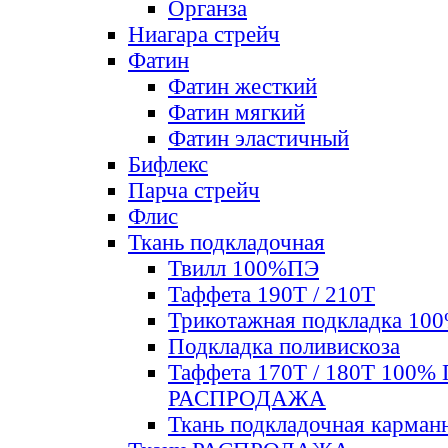
Органза
Ниагара стрейч
Фатин
Фатин жесткий
Фатин мягкий
Фатин элаcтичный
Бифлекс
Парча стрейч
Флис
Ткань подкладочная
Твилл 100%ПЭ
Таффета 190Т / 210Т
Трикотажная подкладка 10
Подкладка поливискоза
Таффета 170Т / 180Т 100%
РАСПРОДАЖА
Ткань подкладочная карман