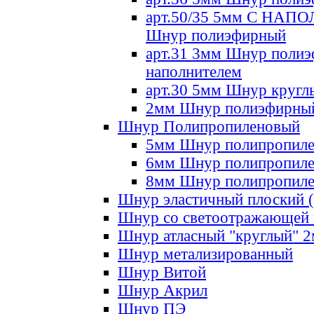
арт.50/35 5мм С НА
Шнур полиэфирный
арт.31 3мм Шнур полиэ
наполнителем
арт.30 5мм Шнур кругл
2мм Шнур полиэфирны
Шнур Полипропиленовый
5мм Шнур полипропил
6мм Шнур полипропил
8мм Шнур полипропил
Шнур эластичный плоский 
Шнур со светоотражающей
Шнур атласный "круглый" 
Шнур метализированный
Шнур Витой
Шнур Акрил
Шнур ПЭ