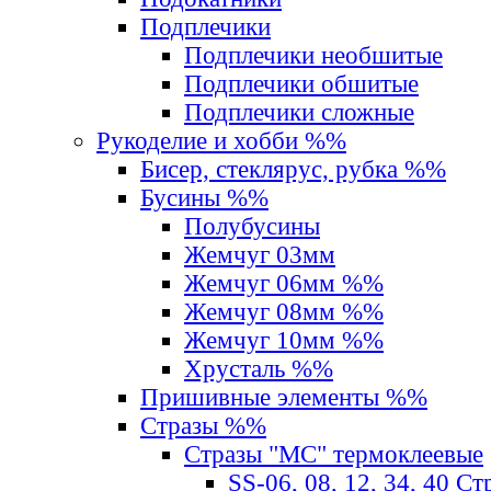
Подплечики
Подплечики необшитые
Подплечики обшитые
Подплечики сложные
Рукоделие и хобби %%
Бисер, стеклярус, рубка %%
Бусины %%
Полубусины
Жемчуг 03мм
Жемчуг 06мм %%
Жемчуг 08мм %%
Жемчуг 10мм %%
Хрусталь %%
Пришивные элементы %%
Стразы %%
Стразы "MС" термоклеевые
SS-06, 08, 12, 34, 40 С