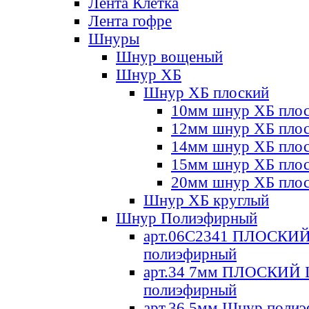
Лента Клетка
Лента гофре
Шнуры
Шнур вощеный
Шнур ХБ
Шнур ХБ плоский
10мм шнур ХБ пло
12мм шнур ХБ пло
14мм шнур ХБ пло
15мм шнур ХБ пло
20мм шнур ХБ пло
Шнур ХБ круглый
Шнур Полиэфирный
арт.06С2341 ПЛОСКИ
полиэфирный
арт.34 7мм ПЛОСКИЙ
полиэфирный
арт.36 5мм Шнур поли