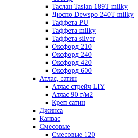
Таслан Taslan 189T milky
Дюспо Dewspo 240T milky
Таффета PU
Таффета milky
Таффета silver
Оксфорд 210
Оксфорд 240
Оксфорд 420
Оксфорд 600
Атлас, сатин
Атлас стрейч LIY
Атлас 90 г/м2
Креп сатин
Джинса
Канвас
Смесовые
Смесовые 120