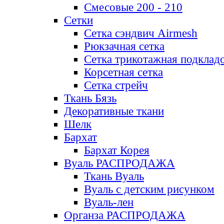
Смесовые 200 - 210
Сетки
Сетка сэндвич Airmesh
Рюкзачная сетка
Сетка трикотажная подклад
Корсетная сетка
Сетка стрейч
Ткань Бязь
Декоративные ткани
Шелк
Бархат
Бархат Корея
Вуаль РАСПРОДАЖА
Ткань Вуаль
Вуаль с детским рисунком
Вуаль-лен
Органза РАСПРОДАЖА