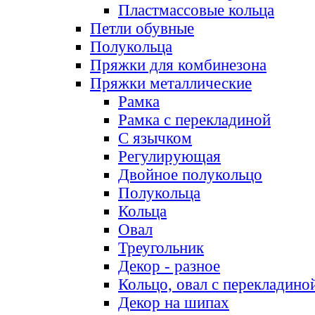
Пластмассовые кольца
Петли обувные
Полукольца
Пряжки для комбинезона
Пряжки металлические
Рамка
Рамка с перекладиной
С язычком
Регулирующая
Двойное полукольцо
Полукольца
Кольца
Овал
Треугольник
Декор - разное
Кольцо, овал с перекладино
Декор на шипах