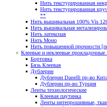
Нить текстурированная нек
Нить текстурированная круч
**
Нить вышивальная 100% Vis 120
Нить вышивальная метализиров
Нить латексная
Нить Моно
Нить повышенной прочности [под
Клеевые и неклеевые прокладочные
Бортовка
Бязь Клеевая
Дублерин
Дублерин Danelli пр-во Кит
Дублерин пр-во Турция
Ленты технологические
Клеевая паутинка
Ленты нитепрошивные, ткан