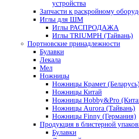
устройства
Запчасти к раскройному обору
Иглы для ШМ
Иглы РАСПРОДАЖА
Иглы TRIUMPH (Тайвань)
Портновские принадлежности
Булавки
Лекала
Мел
Ножницы
Ножницы Крамет (Беларусь
Ножницы Китай
Ножницы Hobby&Pro (Кита
Ножницы Aurora (Тайвань)
Ножницы Finny (Германия)
Продукция в блистерной упаков
Булавки