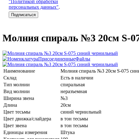
"Политикой обработки
персональных данных"
.
Молния спираль №3 20см S-0
Наименование
Молния спираль №3 20см S-075 си
Склад
Есть в наличии
Тип молнии
спиральная
Вид молнии
неразъемная
Ширина звена
№3
Длина
20см
Цвет тесьмы
синий чернильный
Цвет движка/слайдера
в тон тесьмы
Цвет звена
в тон тесьмы
Единицы измерения
Штука