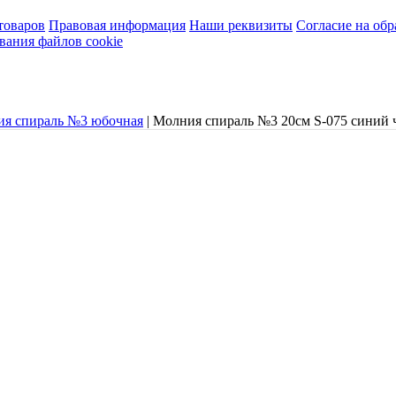
товаров
Правовая информация
Наши реквизиты
Согласие на об
вания файлов cookie
ия спираль №3 юбочная
|
Молния спираль №3 20см S-075 синий