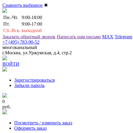
Сравнить выбраное
✖
Пн.-Чт.
9:00-18:00
Пт.
9:00-17:00
Сб.-Вск.
выходной
Заказать обратный звонок
Написать нам письмо
MAX
Telegram
+7 (495) 783-90-52
многоканальный
г.Москва, ул.Уржумская, д.4, стр.2
ВОЙТИ
Зарегистрироваться
Забыли пароль
0
руб.
Посмотреть / изменить заказ
Оформить заказ