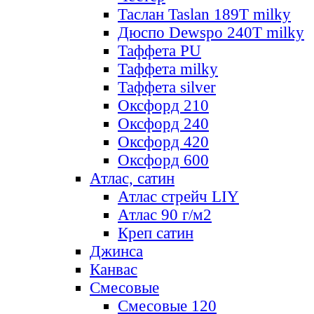
Таслан Taslan 189T milky
Дюспо Dewspo 240T milky
Таффета PU
Таффета milky
Таффета silver
Оксфорд 210
Оксфорд 240
Оксфорд 420
Оксфорд 600
Атлас, сатин
Атлас стрейч LIY
Атлас 90 г/м2
Креп сатин
Джинса
Канвас
Смесовые
Смесовые 120