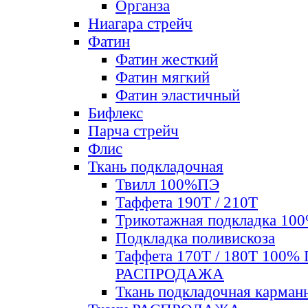
Органза
Ниагара стрейч
Фатин
Фатин жесткий
Фатин мягкий
Фатин элаcтичный
Бифлекс
Парча стрейч
Флис
Ткань подкладочная
Твилл 100%ПЭ
Таффета 190Т / 210Т
Трикотажная подкладка 10
Подкладка поливискоза
Таффета 170Т / 180Т 100%
РАСПРОДАЖА
Ткань подкладочная карман