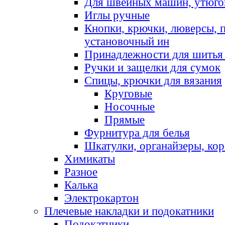
Для швейных машин, утюго
Иглы ручные
Кнопки, крючки, люверсы, 
установочный ин
Принадлежности для шитья 
Ручки и защелки для сумок
Спицы, крючки для вязания
Круговые
Носочные
Прямые
Фурнитура для белья
Шкатулки, органайзеры, кор
Химикаты
Разное
Калька
Электрокартон
Плечевые накладки и подокатники
Подокатники