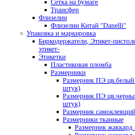
Сетка на бумаге
Трансфер
Флизелин
Флизелин Китай "Danelli"
Упаковка и маркировка
Биркодержатели, Этикет-пистоле
этикет-
Этикетки
Пластиковая пломба
Размерники
Размерник ПЭ цв.белый 
штук)
Размерник ПЭ цв.черны
штук)
Размерник самоклеящи
Размерники тканные
Размерник жаккард 