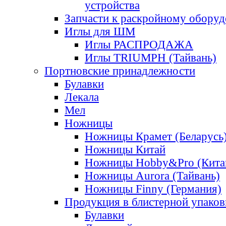
устройства
Запчасти к раскройному обору
Иглы для ШМ
Иглы РАСПРОДАЖА
Иглы TRIUMPH (Тайвань)
Портновские принадлежности
Булавки
Лекала
Мел
Ножницы
Ножницы Крамет (Беларусь
Ножницы Китай
Ножницы Hobby&Pro (Кита
Ножницы Aurora (Тайвань)
Ножницы Finny (Германия)
Продукция в блистерной упаков
Булавки