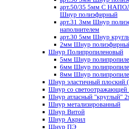
арт.50/35 5мм С НА
Шнур полиэфирный
арт.31 3мм Шнур полиэ
наполнителем
арт.30 5мм Шнур кругл
2мм Шнур полиэфирны
Шнур Полипропиленовый
5мм Шнур полипропил
6мм Шнур полипропил
8мм Шнур полипропил
Шнур эластичный плоский 
Шнур со светоотражающей
Шнур атласный "круглый" 
Шнур метализированный
Шнур Витой
Шнур Акрил
Шнур ПЭ