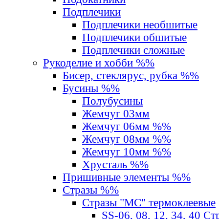
Подплечики
Подплечики необшитые
Подплечики обшитые
Подплечики сложные
Рукоделие и хобби %%
Бисер, стеклярус, рубка %%
Бусины %%
Полубусины
Жемчуг 03мм
Жемчуг 06мм %%
Жемчуг 08мм %%
Жемчуг 10мм %%
Хрусталь %%
Пришивные элементы %%
Стразы %%
Стразы "MС" термоклеевые
SS-06, 08, 12, 34, 40 С