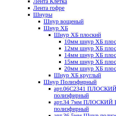
Лента Клетка
Лента гофре
Шнуры
Шнур вощеный
Шнур ХБ
Шнур ХБ плоский
10мм шнур ХБ пло
12мм шнур ХБ пло
14мм шнур ХБ пло
15мм шнур ХБ пло
20мм шнур ХБ пло
Шнур ХБ круглый
Шнур Полиэфирный
арт.06С2341 ПЛОСКИ
полиэфирный
арт.34 7мм ПЛОСКИЙ
полиэфирный
арт.36 5мм Шнур поли