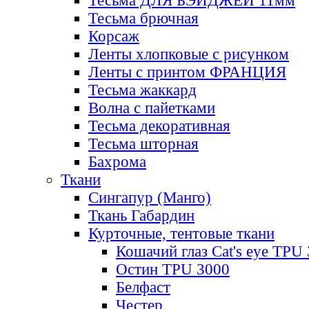
Тесьма ДЛЯ БЭЙДЖЕЙ 11мм
Тесьма брючная
Корсаж
Ленты хлопковые с рисунком
Ленты с принтом ФРАНЦИЯ
Тесьма жаккард
Волна с пайетками
Тесьма декоративная
Тесьма шторная
Бахрома
Ткани
Сингапур (Манго)
Ткань Габардин
Курточные, тентовые ткани
Кошачий глаз Cat's eye TPU
Остин TPU 3000
Белфаст
Честер