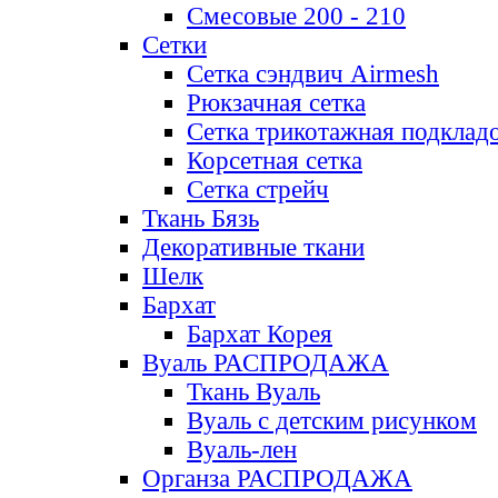
Смесовые 200 - 210
Сетки
Сетка сэндвич Airmesh
Рюкзачная сетка
Сетка трикотажная подклад
Корсетная сетка
Сетка стрейч
Ткань Бязь
Декоративные ткани
Шелк
Бархат
Бархат Корея
Вуаль РАСПРОДАЖА
Ткань Вуаль
Вуаль с детским рисунком
Вуаль-лен
Органза РАСПРОДАЖА