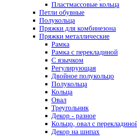
Пластмассовые кольца
Петли обувные
Полукольца
Пряжки для комбинезона
Пряжки металлические
Рамка
Рамка с перекладиной
С язычком
Регулирующая
Двойное полукольцо
Полукольца
Кольца
Овал
Треугольник
Декор - разное
Кольцо, овал с перекладино
Декор на шипах