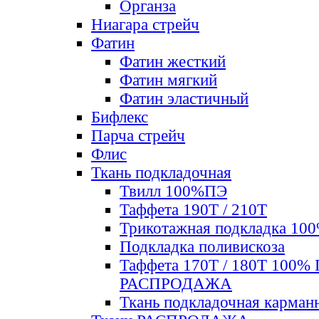
Органза
Ниагара стрейч
Фатин
Фатин жесткий
Фатин мягкий
Фатин элаcтичный
Бифлекс
Парча стрейч
Флис
Ткань подкладочная
Твилл 100%ПЭ
Таффета 190Т / 210Т
Трикотажная подкладка 10
Подкладка поливискоза
Таффета 170Т / 180Т 100%
РАСПРОДАЖА
Ткань подкладочная карман