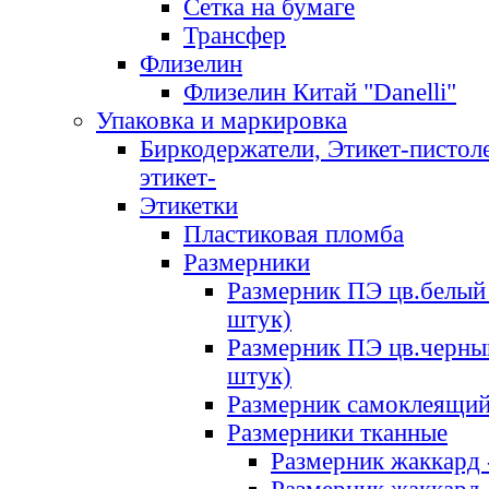
Сетка на бумаге
Трансфер
Флизелин
Флизелин Китай "Danelli"
Упаковка и маркировка
Биркодержатели, Этикет-пистоле
этикет-
Этикетки
Пластиковая пломба
Размерники
Размерник ПЭ цв.белый 
штук)
Размерник ПЭ цв.черны
штук)
Размерник самоклеящи
Размерники тканные
Размерник жаккард 