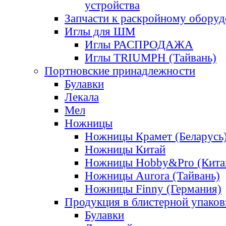
устройства
Запчасти к раскройному обору
Иглы для ШМ
Иглы РАСПРОДАЖА
Иглы TRIUMPH (Тайвань)
Портновские принадлежности
Булавки
Лекала
Мел
Ножницы
Ножницы Крамет (Беларусь
Ножницы Китай
Ножницы Hobby&Pro (Кита
Ножницы Aurora (Тайвань)
Ножницы Finny (Германия)
Продукция в блистерной упаков
Булавки