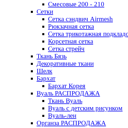
Смесовые 200 - 210
Сетки
Сетка сэндвич Airmesh
Рюкзачная сетка
Сетка трикотажная подклад
Корсетная сетка
Сетка стрейч
Ткань Бязь
Декоративные ткани
Шелк
Бархат
Бархат Корея
Вуаль РАСПРОДАЖА
Ткань Вуаль
Вуаль с детским рисунком
Вуаль-лен
Органза РАСПРОДАЖА