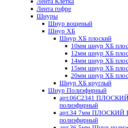
Лента Клетка
Лента гофре
Шнуры
Шнур вощеный
Шнур ХБ
Шнур ХБ плоский
10мм шнур ХБ пло
12мм шнур ХБ пло
14мм шнур ХБ пло
15мм шнур ХБ пло
20мм шнур ХБ пло
Шнур ХБ круглый
Шнур Полиэфирный
арт.06С2341 ПЛОСКИ
полиэфирный
арт.34 7мм ПЛОСКИЙ
полиэфирный
арт.36 5мм Шнур поли