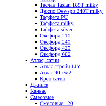
Таслан Taslan 189T milky
Дюспо Dewspo 240T milky
Таффета PU
Таффета milky
Таффета silver
Оксфорд 210
Оксфорд 240
Оксфорд 420
Оксфорд 600
Атлас, сатин
Атлас стрейч LIY
Атлас 90 г/м2
Креп сатин
Джинса
Канвас
Смесовые
Смесовые 120