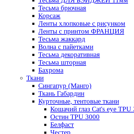
Тесьма ДЛЯ БЭЙДЖЕЙ 11мм
Тесьма брючная
Корсаж
Ленты хлопковые с рисунком
Ленты с принтом ФРАНЦИЯ
Тесьма жаккард
Волна с пайетками
Тесьма декоративная
Тесьма шторная
Бахрома
Ткани
Сингапур (Манго)
Ткань Габардин
Курточные, тентовые ткани
Кошачий глаз Cat's eye TPU
Остин TPU 3000
Белфаст
Честер