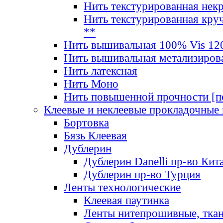
Нить текстурированная нек
Нить текстурированная круч
**
Нить вышивальная 100% Vis 120
Нить вышивальная метализиров
Нить латексная
Нить Моно
Нить повышенной прочности [под
Клеевые и неклеевые прокладочные
Бортовка
Бязь Клеевая
Дублерин
Дублерин Danelli пр-во Кит
Дублерин пр-во Турция
Ленты технологические
Клеевая паутинка
Ленты нитепрошивные, ткан