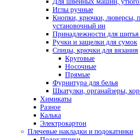
Для швейных машин, утюго
Иглы ручные
Кнопки, крючки, люверсы, 
установочный ин
Принадлежности для шитья 
Ручки и защелки для сумок
Спицы, крючки для вязания
Круговые
Носочные
Прямые
Фурнитура для белья
Шкатулки, органайзеры, кор
Химикаты
Разное
Калька
Электрокартон
Плечевые накладки и подокатники
Подокатники