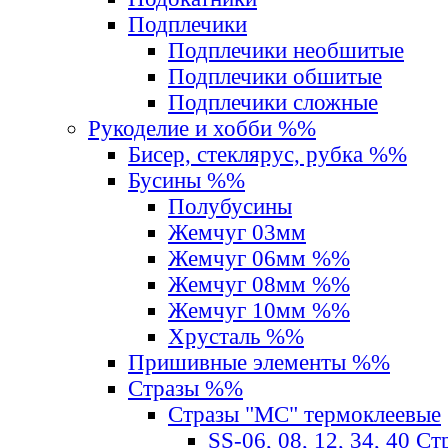
Подплечики
Подплечики необшитые
Подплечики обшитые
Подплечики сложные
Рукоделие и хобби %%
Бисер, стеклярус, рубка %%
Бусины %%
Полубусины
Жемчуг 03мм
Жемчуг 06мм %%
Жемчуг 08мм %%
Жемчуг 10мм %%
Хрусталь %%
Пришивные элементы %%
Стразы %%
Стразы "MС" термоклеевые
SS-06, 08, 12, 34, 40 С