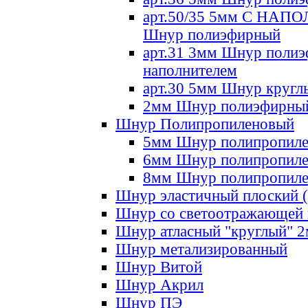
арт.50/35 5мм С НА
Шнур полиэфирный
арт.31 3мм Шнур полиэ
наполнителем
арт.30 5мм Шнур кругл
2мм Шнур полиэфирны
Шнур Полипропиленовый
5мм Шнур полипропил
6мм Шнур полипропил
8мм Шнур полипропил
Шнур эластичный плоский 
Шнур со светоотражающей
Шнур атласный "круглый" 
Шнур метализированный
Шнур Витой
Шнур Акрил
Шнур ПЭ