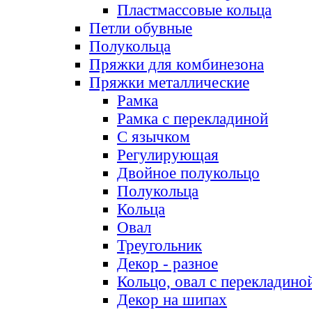
Пластмассовые кольца
Петли обувные
Полукольца
Пряжки для комбинезона
Пряжки металлические
Рамка
Рамка с перекладиной
С язычком
Регулирующая
Двойное полукольцо
Полукольца
Кольца
Овал
Треугольник
Декор - разное
Кольцо, овал с перекладино
Декор на шипах