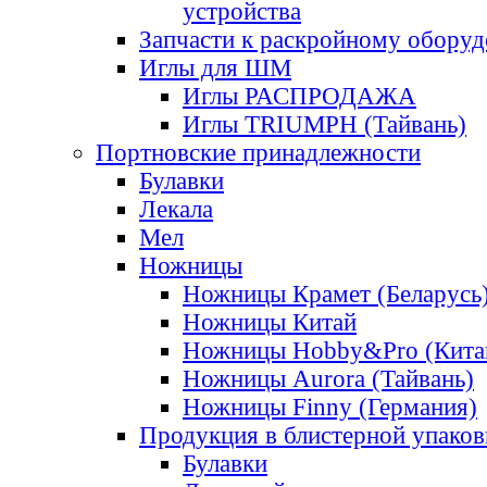
устройства
Запчасти к раскройному обору
Иглы для ШМ
Иглы РАСПРОДАЖА
Иглы TRIUMPH (Тайвань)
Портновские принадлежности
Булавки
Лекала
Мел
Ножницы
Ножницы Крамет (Беларусь
Ножницы Китай
Ножницы Hobby&Pro (Кита
Ножницы Aurora (Тайвань)
Ножницы Finny (Германия)
Продукция в блистерной упаков
Булавки