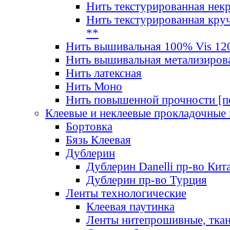
Нить текстурированная нек
Нить текстурированная круч
**
Нить вышивальная 100% Vis 120
Нить вышивальная метализиров
Нить латексная
Нить Моно
Нить повышенной прочности [под
Клеевые и неклеевые прокладочные
Бортовка
Бязь Клеевая
Дублерин
Дублерин Danelli пр-во Кит
Дублерин пр-во Турция
Ленты технологические
Клеевая паутинка
Ленты нитепрошивные, ткан