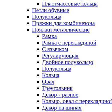
Пластмассовые кольца
Петли обувные
Полукольца
Пряжки для комбинезона
Пряжки металлические
Рамка
Рамка с перекладиной
С язычком
Регулирующая
Двойное полукольцо
Полукольца
Кольца
Овал
Треугольник
Декор - разное
Кольцо, овал с перекладино
Декор на шипах