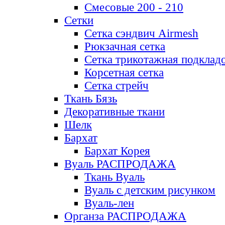
Смесовые 200 - 210
Сетки
Сетка сэндвич Airmesh
Рюкзачная сетка
Сетка трикотажная подклад
Корсетная сетка
Сетка стрейч
Ткань Бязь
Декоративные ткани
Шелк
Бархат
Бархат Корея
Вуаль РАСПРОДАЖА
Ткань Вуаль
Вуаль с детским рисунком
Вуаль-лен
Органза РАСПРОДАЖА