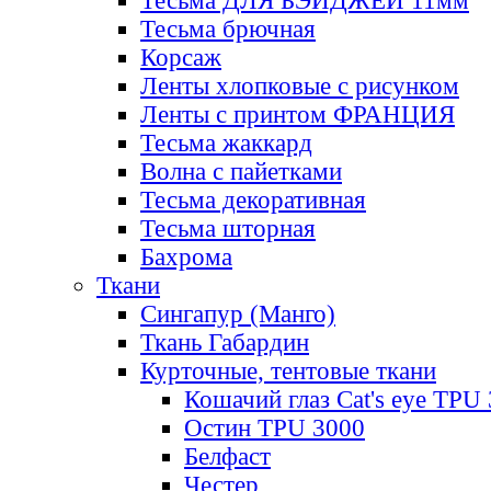
Тесьма ДЛЯ БЭЙДЖЕЙ 11мм
Тесьма брючная
Корсаж
Ленты хлопковые с рисунком
Ленты с принтом ФРАНЦИЯ
Тесьма жаккард
Волна с пайетками
Тесьма декоративная
Тесьма шторная
Бахрома
Ткани
Сингапур (Манго)
Ткань Габардин
Курточные, тентовые ткани
Кошачий глаз Cat's eye TPU
Остин TPU 3000
Белфаст
Честер