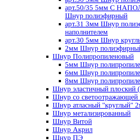
арт.50/35 5мм С НА
Шнур полиэфирный
арт.31 3мм Шнур полиэ
наполнителем
арт.30 5мм Шнур кругл
2мм Шнур полиэфирны
Шнур Полипропиленовый
5мм Шнур полипропил
6мм Шнур полипропил
8мм Шнур полипропил
Шнур эластичный плоский 
Шнур со светоотражающей
Шнур атласный "круглый" 
Шнур метализированный
Шнур Витой
Шнур Акрил
Шнур ПЭ