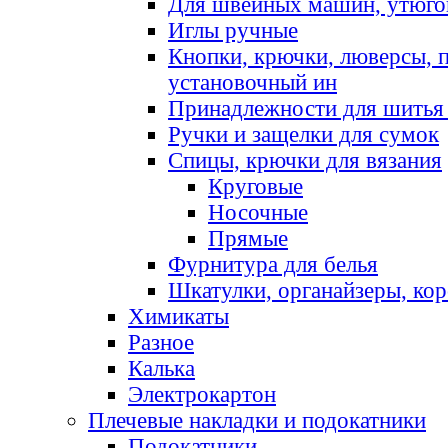
Для швейных машин, утюго
Иглы ручные
Кнопки, крючки, люверсы, 
установочный ин
Принадлежности для шитья 
Ручки и защелки для сумок
Спицы, крючки для вязания
Круговые
Носочные
Прямые
Фурнитура для белья
Шкатулки, органайзеры, кор
Химикаты
Разное
Калька
Электрокартон
Плечевые накладки и подокатники
Подокатники