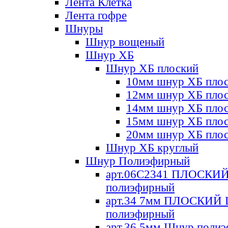
Лента Клетка
Лента гофре
Шнуры
Шнур вощеный
Шнур ХБ
Шнур ХБ плоский
10мм шнур ХБ пло
12мм шнур ХБ пло
14мм шнур ХБ пло
15мм шнур ХБ пло
20мм шнур ХБ пло
Шнур ХБ круглый
Шнур Полиэфирный
арт.06С2341 ПЛОСКИ
полиэфирный
арт.34 7мм ПЛОСКИЙ
полиэфирный
арт.36 5мм Шнур поли