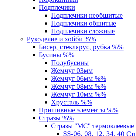
Подплечики
Подплечики необшитые
Подплечики обшитые
Подплечики сложные
Рукоделие и хобби %%
Бисер, стеклярус, рубка %%
Бусины %%
Полубусины
Жемчуг 03мм
Жемчуг 06мм %%
Жемчуг 08мм %%
Жемчуг 10мм %%
Хрусталь %%
Пришивные элементы %%
Стразы %%
Стразы "MС" термоклеевые
SS-06, 08, 12, 34, 40 С