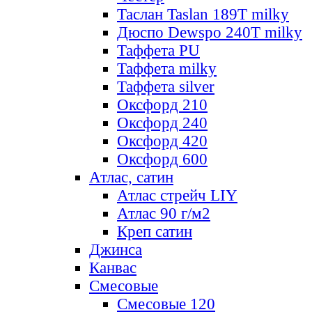
Таслан Taslan 189T milky
Дюспо Dewspo 240T milky
Таффета PU
Таффета milky
Таффета silver
Оксфорд 210
Оксфорд 240
Оксфорд 420
Оксфорд 600
Атлас, сатин
Атлас стрейч LIY
Атлас 90 г/м2
Креп сатин
Джинса
Канвас
Смесовые
Смесовые 120