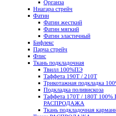
Органза
Ниагара стрейч
Фатин
Фатин жесткий
Фатин мягкий
Фатин элаcтичный
Бифлекс
Парча стрейч
Флис
Ткань подкладочная
Твилл 100%ПЭ
Таффета 190Т / 210Т
Трикотажная подкладка 10
Подкладка поливискоза
Таффета 170Т / 180Т 100%
РАСПРОДАЖА
Ткань подкладочная карман