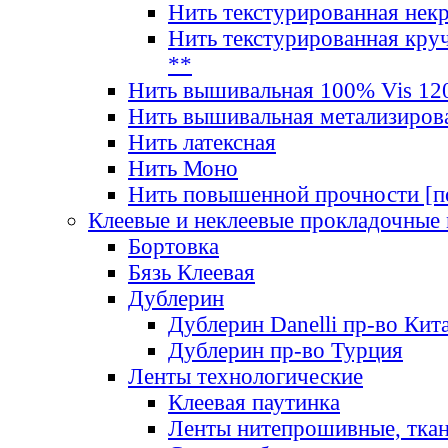
Нить текстурированная нек
Нить текстурированная круч
**
Нить вышивальная 100% Vis 120
Нить вышивальная метализиров
Нить латексная
Нить Моно
Нить повышенной прочности [под
Клеевые и неклеевые прокладочные
Бортовка
Бязь Клеевая
Дублерин
Дублерин Danelli пр-во Кит
Дублерин пр-во Турция
Ленты технологические
Клеевая паутинка
Ленты нитепрошивные, ткан