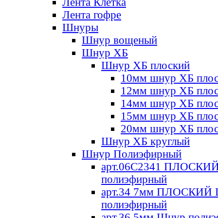
Лента Клетка
Лента гофре
Шнуры
Шнур вощеный
Шнур ХБ
Шнур ХБ плоский
10мм шнур ХБ пло
12мм шнур ХБ пло
14мм шнур ХБ пло
15мм шнур ХБ пло
20мм шнур ХБ пло
Шнур ХБ круглый
Шнур Полиэфирный
арт.06С2341 ПЛОСКИ
полиэфирный
арт.34 7мм ПЛОСКИЙ
полиэфирный
арт.36 5мм Шнур поли