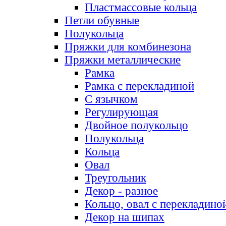
Пластмассовые кольца
Петли обувные
Полукольца
Пряжки для комбинезона
Пряжки металлические
Рамка
Рамка с перекладиной
С язычком
Регулирующая
Двойное полукольцо
Полукольца
Кольца
Овал
Треугольник
Декор - разное
Кольцо, овал с перекладино
Декор на шипах