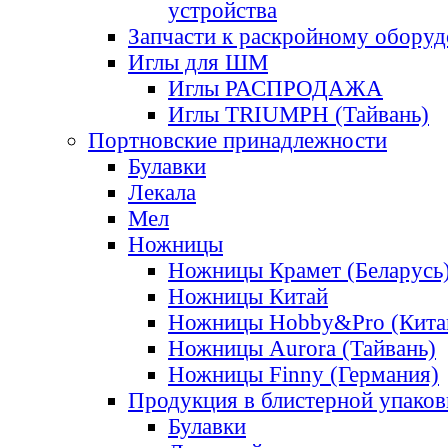
устройства
Запчасти к раскройному обору
Иглы для ШМ
Иглы РАСПРОДАЖА
Иглы TRIUMPH (Тайвань)
Портновские принадлежности
Булавки
Лекала
Мел
Ножницы
Ножницы Крамет (Беларусь
Ножницы Китай
Ножницы Hobby&Pro (Кита
Ножницы Aurora (Тайвань)
Ножницы Finny (Германия)
Продукция в блистерной упаков
Булавки