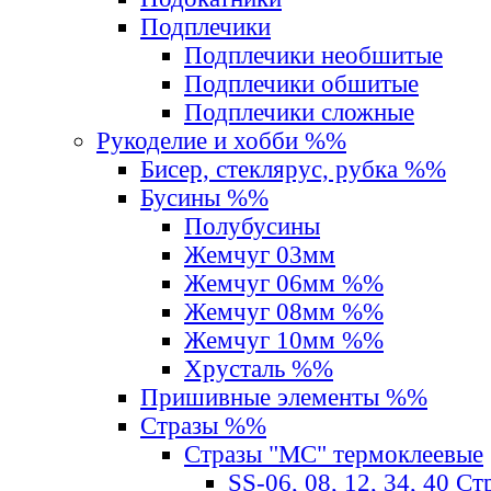
Подплечики
Подплечики необшитые
Подплечики обшитые
Подплечики сложные
Рукоделие и хобби %%
Бисер, стеклярус, рубка %%
Бусины %%
Полубусины
Жемчуг 03мм
Жемчуг 06мм %%
Жемчуг 08мм %%
Жемчуг 10мм %%
Хрусталь %%
Пришивные элементы %%
Стразы %%
Стразы "MС" термоклеевые
SS-06, 08, 12, 34, 40 С