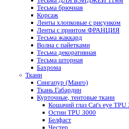
Тесьма ДЛЯ БЭЙДЖЕЙ 11мм
Тесьма брючная
Корсаж
Ленты хлопковые с рисунком
Ленты с принтом ФРАНЦИЯ
Тесьма жаккард
Волна с пайетками
Тесьма декоративная
Тесьма шторная
Бахрома
Ткани
Сингапур (Манго)
Ткань Габардин
Курточные, тентовые ткани
Кошачий глаз Cat's eye TPU
Остин TPU 3000
Белфаст
Честер