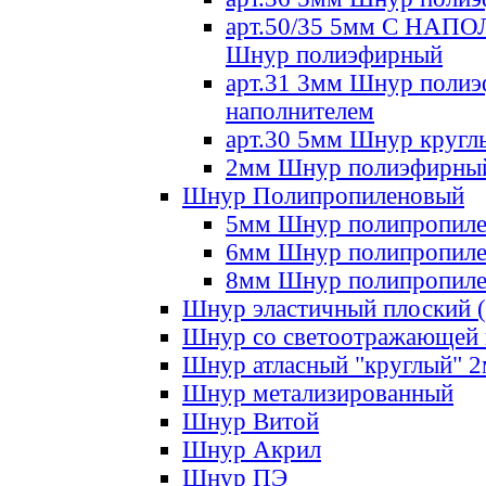
арт.50/35 5мм С НА
Шнур полиэфирный
арт.31 3мм Шнур полиэ
наполнителем
арт.30 5мм Шнур кругл
2мм Шнур полиэфирны
Шнур Полипропиленовый
5мм Шнур полипропил
6мм Шнур полипропил
8мм Шнур полипропил
Шнур эластичный плоский 
Шнур со светоотражающей
Шнур атласный "круглый" 
Шнур метализированный
Шнур Витой
Шнур Акрил
Шнур ПЭ