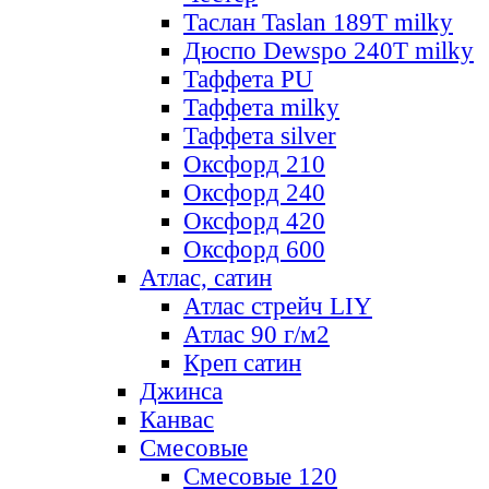
Таслан Taslan 189T milky
Дюспо Dewspo 240T milky
Таффета PU
Таффета milky
Таффета silver
Оксфорд 210
Оксфорд 240
Оксфорд 420
Оксфорд 600
Атлас, сатин
Атлас стрейч LIY
Атлас 90 г/м2
Креп сатин
Джинса
Канвас
Смесовые
Смесовые 120