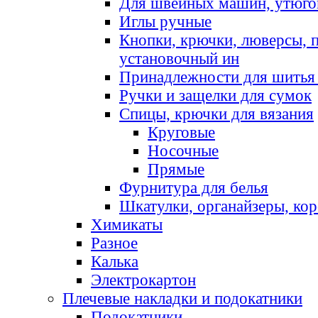
Для швейных машин, утюго
Иглы ручные
Кнопки, крючки, люверсы, 
установочный ин
Принадлежности для шитья 
Ручки и защелки для сумок
Спицы, крючки для вязания
Круговые
Носочные
Прямые
Фурнитура для белья
Шкатулки, органайзеры, кор
Химикаты
Разное
Калька
Электрокартон
Плечевые накладки и подокатники
Подокатники