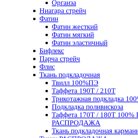
Органза
Ниагара стрейч
Фатин
Фатин жесткий
Фатин мягкий
Фатин элаcтичный
Бифлекс
Парча стрейч
Флис
Ткань подкладочная
Твилл 100%ПЭ
Таффета 190Т / 210Т
Трикотажная подкладка 10
Подкладка поливискоза
Таффета 170Т / 180Т 100%
РАСПРОДАЖА
Ткань подкладочная карман