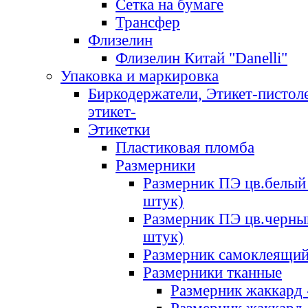
Сетка на бумаге
Трансфер
Флизелин
Флизелин Китай "Danelli"
Упаковка и маркировка
Биркодержатели, Этикет-пистоле
этикет-
Этикетки
Пластиковая пломба
Размерники
Размерник ПЭ цв.белый 
штук)
Размерник ПЭ цв.черны
штук)
Размерник самоклеящи
Размерники тканные
Размерник жаккард 