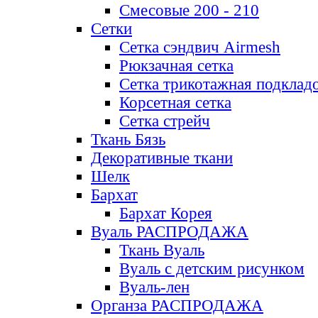
Смесовые 200 - 210
Сетки
Сетка сэндвич Airmesh
Рюкзачная сетка
Сетка трикотажная подклад
Корсетная сетка
Сетка стрейч
Ткань Бязь
Декоративные ткани
Шелк
Бархат
Бархат Корея
Вуаль РАСПРОДАЖА
Ткань Вуаль
Вуаль с детским рисунком
Вуаль-лен
Органза РАСПРОДАЖА