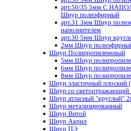
арт.50/35 5мм С НА
Шнур полиэфирный
арт.31 3мм Шнур полиэ
наполнителем
арт.30 5мм Шнур кругл
2мм Шнур полиэфирны
Шнур Полипропиленовый
5мм Шнур полипропил
6мм Шнур полипропил
8мм Шнур полипропил
Шнур эластичный плоский 
Шнур со светоотражающей
Шнур атласный "круглый" 
Шнур метализированный
Шнур Витой
Шнур Акрил
Шнур ПЭ