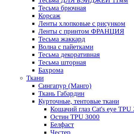
Тесьма ДЛЯ БЭЙДЖЕЙ 11мм
Тесьма брючная
Корсаж
Ленты хлопковые с рисунком
Ленты с принтом ФРАНЦИЯ
Тесьма жаккард
Волна с пайетками
Тесьма декоративная
Тесьма шторная
Бахрома
Ткани
Сингапур (Манго)
Ткань Габардин
Курточные, тентовые ткани
Кошачий глаз Cat's eye TPU
Остин TPU 3000
Белфаст
Честер