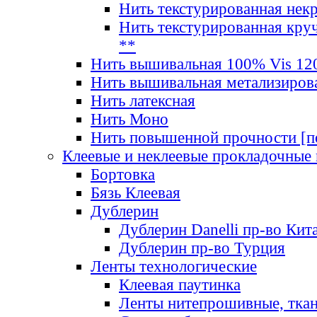
Нить текстурированная нек
Нить текстурированная круч
**
Нить вышивальная 100% Vis 120
Нить вышивальная метализиров
Нить латексная
Нить Моно
Нить повышенной прочности [под
Клеевые и неклеевые прокладочные
Бортовка
Бязь Клеевая
Дублерин
Дублерин Danelli пр-во Кит
Дублерин пр-во Турция
Ленты технологические
Клеевая паутинка
Ленты нитепрошивные, ткан