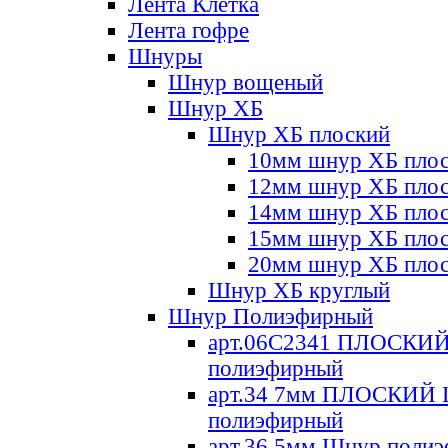
Лента Клетка
Лента гофре
Шнуры
Шнур вощеный
Шнур ХБ
Шнур ХБ плоский
10мм шнур ХБ пло
12мм шнур ХБ пло
14мм шнур ХБ пло
15мм шнур ХБ пло
20мм шнур ХБ пло
Шнур ХБ круглый
Шнур Полиэфирный
арт.06С2341 ПЛОСКИ
полиэфирный
арт.34 7мм ПЛОСКИЙ
полиэфирный
арт.36 5мм Шнур поли