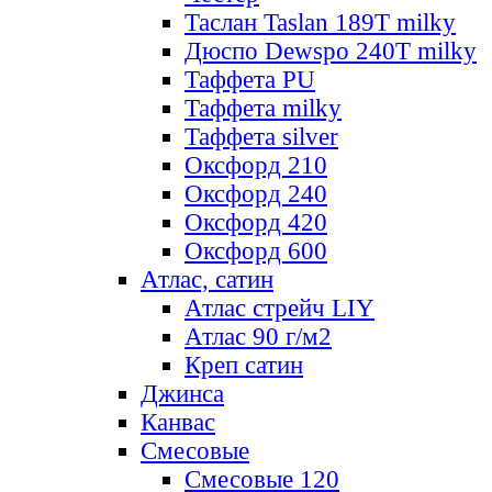
Таслан Taslan 189T milky
Дюспо Dewspo 240T milky
Таффета PU
Таффета milky
Таффета silver
Оксфорд 210
Оксфорд 240
Оксфорд 420
Оксфорд 600
Атлас, сатин
Атлас стрейч LIY
Атлас 90 г/м2
Креп сатин
Джинса
Канвас
Смесовые
Смесовые 120