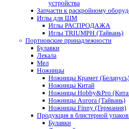
устройства
Запчасти к раскройному обору
Иглы для ШМ
Иглы РАСПРОДАЖА
Иглы TRIUMPH (Тайвань)
Портновские принадлежности
Булавки
Лекала
Мел
Ножницы
Ножницы Крамет (Беларусь
Ножницы Китай
Ножницы Hobby&Pro (Кита
Ножницы Aurora (Тайвань)
Ножницы Finny (Германия)
Продукция в блистерной упаков
Булавки