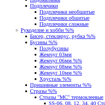
Подплечики
Подплечики необшитые
Подплечики обшитые
Подплечики сложные
Рукоделие и хобби %%
Бисер, стеклярус, рубка %%
Бусины %%
Полубусины
Жемчуг 03мм
Жемчуг 06мм %%
Жемчуг 08мм %%
Жемчуг 10мм %%
Хрусталь %%
Пришивные элементы %%
Стразы %%
Стразы "MС" термоклеевые
SS-06, 08, 12, 34, 40 С