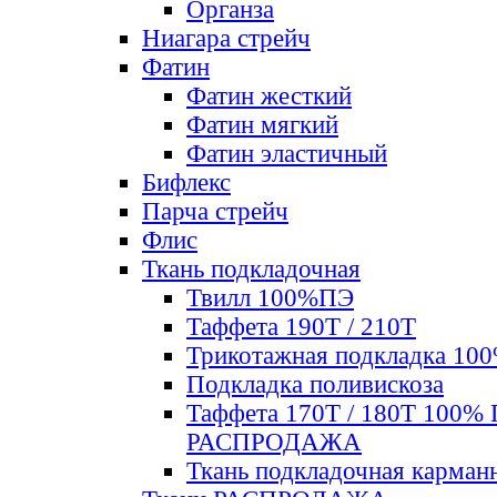
Органза
Ниагара стрейч
Фатин
Фатин жесткий
Фатин мягкий
Фатин элаcтичный
Бифлекс
Парча стрейч
Флис
Ткань подкладочная
Твилл 100%ПЭ
Таффета 190Т / 210Т
Трикотажная подкладка 10
Подкладка поливискоза
Таффета 170Т / 180Т 100%
РАСПРОДАЖА
Ткань подкладочная карман