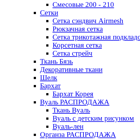
Смесовые 200 - 210
Сетки
Сетка сэндвич Airmesh
Рюкзачная сетка
Сетка трикотажная подклад
Корсетная сетка
Сетка стрейч
Ткань Бязь
Декоративные ткани
Шелк
Бархат
Бархат Корея
Вуаль РАСПРОДАЖА
Ткань Вуаль
Вуаль с детским рисунком
Вуаль-лен
Органза РАСПРОДАЖА