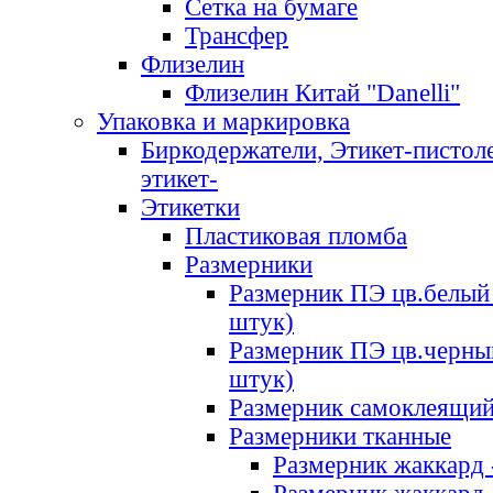
Сетка на бумаге
Трансфер
Флизелин
Флизелин Китай "Danelli"
Упаковка и маркировка
Биркодержатели, Этикет-пистоле
этикет-
Этикетки
Пластиковая пломба
Размерники
Размерник ПЭ цв.белый 
штук)
Размерник ПЭ цв.черны
штук)
Размерник самоклеящи
Размерники тканные
Размерник жаккард 