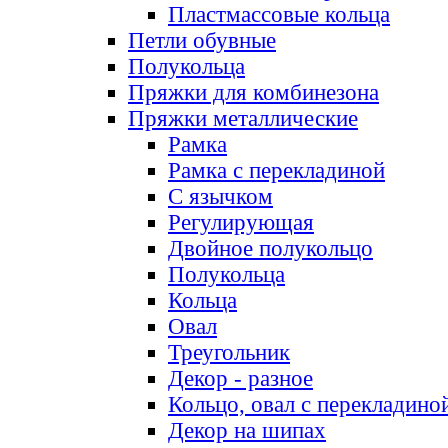
Пластмассовые кольца
Петли обувные
Полукольца
Пряжки для комбинезона
Пряжки металлические
Рамка
Рамка с перекладиной
С язычком
Регулирующая
Двойное полукольцо
Полукольца
Кольца
Овал
Треугольник
Декор - разное
Кольцо, овал с перекладино
Декор на шипах