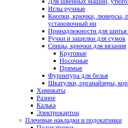
Для швейных машин, утюго
Иглы ручные
Кнопки, крючки, люверсы, 
установочный ин
Принадлежности для шитья 
Ручки и защелки для сумок
Спицы, крючки для вязания
Круговые
Носочные
Прямые
Фурнитура для белья
Шкатулки, органайзеры, кор
Химикаты
Разное
Калька
Электрокартон
Плечевые накладки и подокатники
Подокатники