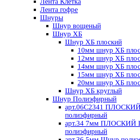
Лента Клетка
Лента гофре
Шнуры
Шнур вощеный
Шнур ХБ
Шнур ХБ плоский
10мм шнур ХБ пло
12мм шнур ХБ пло
14мм шнур ХБ пло
15мм шнур ХБ пло
20мм шнур ХБ пло
Шнур ХБ круглый
Шнур Полиэфирный
арт.06С2341 ПЛОСКИ
полиэфирный
арт.34 7мм ПЛОСКИЙ
полиэфирный
арт.36 5мм Шнур поли