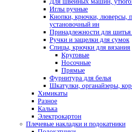
Для швейных машин, утюго
Иглы ручные
Кнопки, крючки, люверсы, 
установочный ин
Принадлежности для шитья 
Ручки и защелки для сумок
Спицы, крючки для вязания
Круговые
Носочные
Прямые
Фурнитура для белья
Шкатулки, органайзеры, кор
Химикаты
Разное
Калька
Электрокартон
Плечевые накладки и подокатники
Подокатники