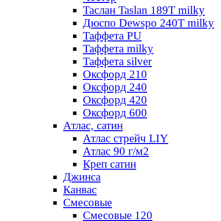
Таслан Taslan 189T milky
Дюспо Dewspo 240T milky
Таффета PU
Таффета milky
Таффета silver
Оксфорд 210
Оксфорд 240
Оксфорд 420
Оксфорд 600
Атлас, сатин
Атлас стрейч LIY
Атлас 90 г/м2
Креп сатин
Джинса
Канвас
Смесовые
Смесовые 120