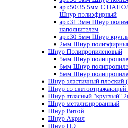
арт.50/35 5мм С НА
Шнур полиэфирный
арт.31 3мм Шнур полиэ
наполнителем
арт.30 5мм Шнур кругл
2мм Шнур полиэфирны
Шнур Полипропиленовый
5мм Шнур полипропил
6мм Шнур полипропил
8мм Шнур полипропил
Шнур эластичный плоский 
Шнур со светоотражающей
Шнур атласный "круглый" 
Шнур метализированный
Шнур Витой
Шнур Акрил
Шнур ПЭ