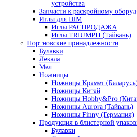
устройства
Запчасти к раскройному обору
Иглы для ШМ
Иглы РАСПРОДАЖА
Иглы TRIUMPH (Тайвань)
Портновские принадлежности
Булавки
Лекала
Мел
Ножницы
Ножницы Крамет (Беларусь
Ножницы Китай
Ножницы Hobby&Pro (Кита
Ножницы Aurora (Тайвань)
Ножницы Finny (Германия)
Продукция в блистерной упаков
Булавки