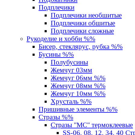
Подплечики
Подплечики необшитые
Подплечики обшитые
Подплечики сложные
Рукоделие и хобби %%
Бисер, стеклярус, рубка %%
Бусины %%
Полубусины
Жемчуг 03мм
Жемчуг 06мм %%
Жемчуг 08мм %%
Жемчуг 10мм %%
Хрусталь %%
Пришивные элементы %%
Стразы %%
Стразы "MС" термоклеевые
SS-06, 08, 12, 34, 40 С