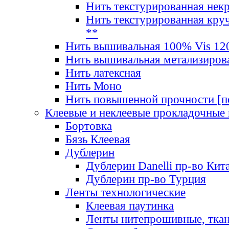
Нить текстурированная нек
Нить текстурированная круч
**
Нить вышивальная 100% Vis 120
Нить вышивальная метализиров
Нить латексная
Нить Моно
Нить повышенной прочности [под
Клеевые и неклеевые прокладочные
Бортовка
Бязь Клеевая
Дублерин
Дублерин Danelli пр-во Кит
Дублерин пр-во Турция
Ленты технологические
Клеевая паутинка
Ленты нитепрошивные, ткан