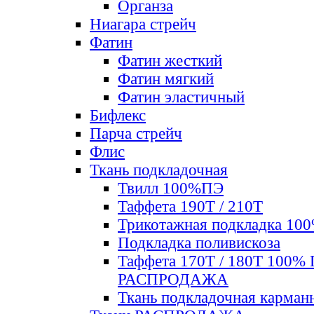
Органза
Ниагара стрейч
Фатин
Фатин жесткий
Фатин мягкий
Фатин элаcтичный
Бифлекс
Парча стрейч
Флис
Ткань подкладочная
Твилл 100%ПЭ
Таффета 190Т / 210Т
Трикотажная подкладка 10
Подкладка поливискоза
Таффета 170Т / 180Т 100%
РАСПРОДАЖА
Ткань подкладочная карман