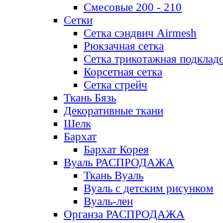
Смесовые 200 - 210
Сетки
Сетка сэндвич Airmesh
Рюкзачная сетка
Сетка трикотажная подклад
Корсетная сетка
Сетка стрейч
Ткань Бязь
Декоративные ткани
Шелк
Бархат
Бархат Корея
Вуаль РАСПРОДАЖА
Ткань Вуаль
Вуаль с детским рисунком
Вуаль-лен
Органза РАСПРОДАЖА