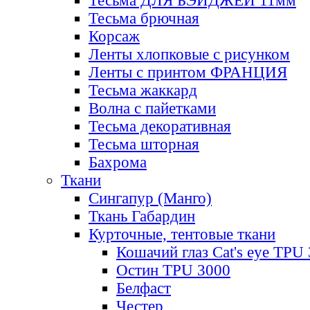
Тесьма ДЛЯ БЭЙДЖЕЙ 11мм
Тесьма брючная
Корсаж
Ленты хлопковые с рисунком
Ленты с принтом ФРАНЦИЯ
Тесьма жаккард
Волна с пайетками
Тесьма декоративная
Тесьма шторная
Бахрома
Ткани
Сингапур (Манго)
Ткань Габардин
Курточные, тентовые ткани
Кошачий глаз Cat's eye TPU
Остин TPU 3000
Белфаст
Честер