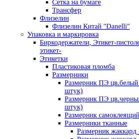
Сетка на бумаге
Трансфер
Флизелин
Флизелин Китай "Danelli"
Упаковка и маркировка
Биркодержатели, Этикет-пистоле
этикет-
Этикетки
Пластиковая пломба
Размерники
Размерник ПЭ цв.белый 
штук)
Размерник ПЭ цв.черны
штук)
Размерник самоклеящи
Размерники тканные
Размерник жаккард 