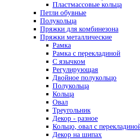
Пластмассовые кольца
Петли обувные
Полукольца
Пряжки для комбинезона
Пряжки металлические
Рамка
Рамка с перекладиной
С язычком
Регулирующая
Двойное полукольцо
Полукольца
Кольца
Овал
Треугольник
Декор - разное
Кольцо, овал с перекладино
Декор на шипах