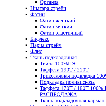
Органза
Ниагара стрейч
Фатин
Фатин жесткий
Фатин мягкий
Фатин элаcтичный
Бифлекс
Парча стрейч
Флис
Ткань подкладочная
Твилл 100%ПЭ
Таффета 190Т / 210Т
Трикотажная подкладка 10
Подкладка поливискоза
Таффета 170Т / 180Т 100%
РАСПРОДАЖА
Ткань подкладочная карман