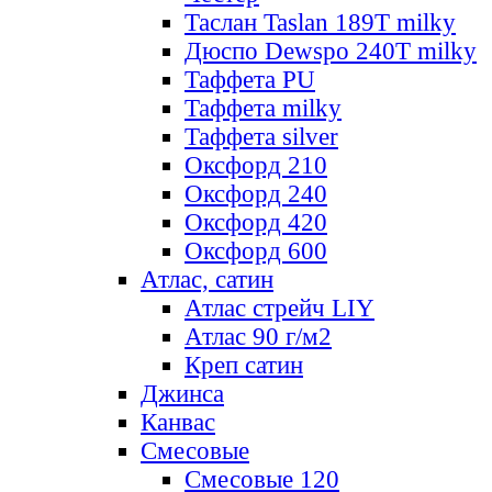
Таслан Taslan 189T milky
Дюспо Dewspo 240T milky
Таффета PU
Таффета milky
Таффета silver
Оксфорд 210
Оксфорд 240
Оксфорд 420
Оксфорд 600
Атлас, сатин
Атлас стрейч LIY
Атлас 90 г/м2
Креп сатин
Джинса
Канвас
Смесовые
Смесовые 120