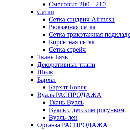
Смесовые 200 - 210
Сетки
Сетка сэндвич Airmesh
Рюкзачная сетка
Сетка трикотажная подклад
Корсетная сетка
Сетка стрейч
Ткань Бязь
Декоративные ткани
Шелк
Бархат
Бархат Корея
Вуаль РАСПРОДАЖА
Ткань Вуаль
Вуаль с детским рисунком
Вуаль-лен
Органза РАСПРОДАЖА