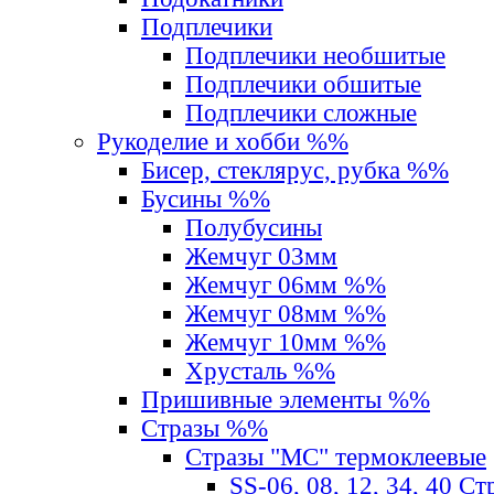
Подплечики
Подплечики необшитые
Подплечики обшитые
Подплечики сложные
Рукоделие и хобби %%
Бисер, стеклярус, рубка %%
Бусины %%
Полубусины
Жемчуг 03мм
Жемчуг 06мм %%
Жемчуг 08мм %%
Жемчуг 10мм %%
Хрусталь %%
Пришивные элементы %%
Стразы %%
Стразы "MС" термоклеевые
SS-06, 08, 12, 34, 40 С