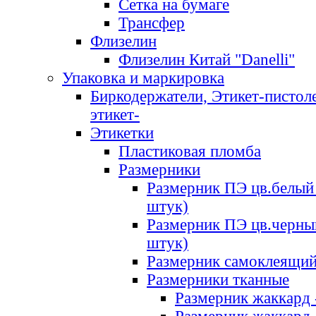
Сетка на бумаге
Трансфер
Флизелин
Флизелин Китай "Danelli"
Упаковка и маркировка
Биркодержатели, Этикет-пистоле
этикет-
Этикетки
Пластиковая пломба
Размерники
Размерник ПЭ цв.белый 
штук)
Размерник ПЭ цв.черны
штук)
Размерник самоклеящи
Размерники тканные
Размерник жаккард 