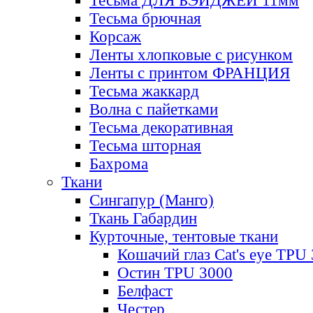
Тесьма ДЛЯ БЭЙДЖЕЙ 11мм
Тесьма брючная
Корсаж
Ленты хлопковые с рисунком
Ленты с принтом ФРАНЦИЯ
Тесьма жаккард
Волна с пайетками
Тесьма декоративная
Тесьма шторная
Бахрома
Ткани
Сингапур (Манго)
Ткань Габардин
Курточные, тентовые ткани
Кошачий глаз Cat's eye TPU
Остин TPU 3000
Белфаст
Честер