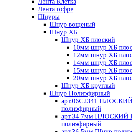
Лента Клетка
Лента гофре
Шнуры
Шнур вощеный
Шнур ХБ
Шнур ХБ плоский
10мм шнур ХБ пло
12мм шнур ХБ пло
14мм шнур ХБ пло
15мм шнур ХБ пло
20мм шнур ХБ пло
Шнур ХБ круглый
Шнур Полиэфирный
арт.06С2341 ПЛОСКИ
полиэфирный
арт.34 7мм ПЛОСКИЙ
полиэфирный
арт.36 5мм Шнур поли