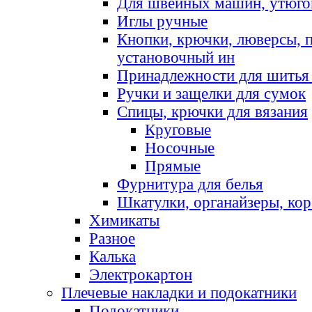
Для швейных машин, утюго
Иглы ручные
Кнопки, крючки, люверсы, 
установочный ин
Принадлежности для шитья 
Ручки и защелки для сумок
Спицы, крючки для вязания
Круговые
Носочные
Прямые
Фурнитура для белья
Шкатулки, органайзеры, кор
Химикаты
Разное
Калька
Электрокартон
Плечевые накладки и подокатники
Подокатники