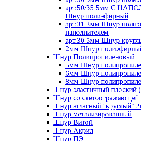
арт.50/35 5мм С НА
Шнур полиэфирный
арт.31 3мм Шнур полиэ
наполнителем
арт.30 5мм Шнур кругл
2мм Шнур полиэфирны
Шнур Полипропиленовый
5мм Шнур полипропил
6мм Шнур полипропил
8мм Шнур полипропил
Шнур эластичный плоский 
Шнур со светоотражающей
Шнур атласный "круглый" 
Шнур метализированный
Шнур Витой
Шнур Акрил
Шнур ПЭ