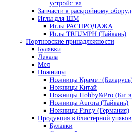
устройства
Запчасти к раскройному обору
Иглы для ШМ
Иглы РАСПРОДАЖА
Иглы TRIUMPH (Тайвань)
Портновские принадлежности
Булавки
Лекала
Мел
Ножницы
Ножницы Крамет (Беларусь
Ножницы Китай
Ножницы Hobby&Pro (Кита
Ножницы Aurora (Тайвань)
Ножницы Finny (Германия)
Продукция в блистерной упаков
Булавки