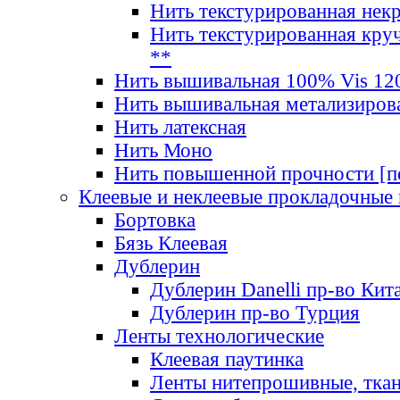
Нить текстурированная нек
Нить текстурированная круч
**
Нить вышивальная 100% Vis 120
Нить вышивальная метализиров
Нить латексная
Нить Моно
Нить повышенной прочности [под
Клеевые и неклеевые прокладочные
Бортовка
Бязь Клеевая
Дублерин
Дублерин Danelli пр-во Кит
Дублерин пр-во Турция
Ленты технологические
Клеевая паутинка
Ленты нитепрошивные, ткан