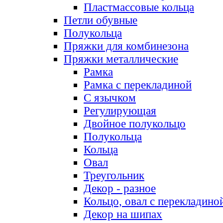
Пластмассовые кольца
Петли обувные
Полукольца
Пряжки для комбинезона
Пряжки металлические
Рамка
Рамка с перекладиной
С язычком
Регулирующая
Двойное полукольцо
Полукольца
Кольца
Овал
Треугольник
Декор - разное
Кольцо, овал с перекладино
Декор на шипах