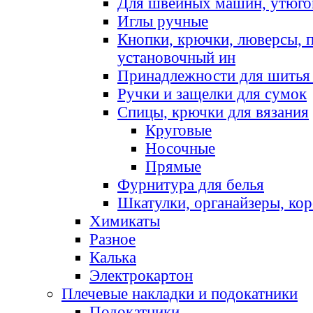
Для швейных машин, утюго
Иглы ручные
Кнопки, крючки, люверсы, 
установочный ин
Принадлежности для шитья 
Ручки и защелки для сумок
Спицы, крючки для вязания
Круговые
Носочные
Прямые
Фурнитура для белья
Шкатулки, органайзеры, кор
Химикаты
Разное
Калька
Электрокартон
Плечевые накладки и подокатники
Подокатники