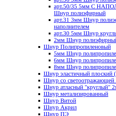
арт.50/35 5мм С НА
Шнур полиэфирный
арт.31 3мм Шнур полиэ
наполнителем
арт.30 5мм Шнур кругл
2мм Шнур полиэфирны
Шнур Полипропиленовый
5мм Шнур полипропил
6мм Шнур полипропил
8мм Шнур полипропил
Шнур эластичный плоский 
Шнур со светоотражающей
Шнур атласный "круглый" 
Шнур метализированный
Шнур Витой
Шнур Акрил
Шнур ПЭ