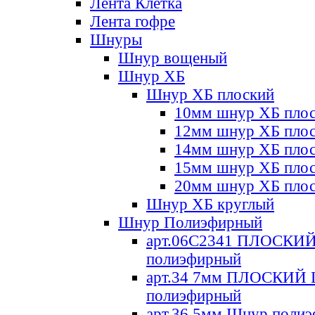
Лента Клетка
Лента гофре
Шнуры
Шнур вощеный
Шнур ХБ
Шнур ХБ плоский
10мм шнур ХБ пло
12мм шнур ХБ пло
14мм шнур ХБ пло
15мм шнур ХБ пло
20мм шнур ХБ пло
Шнур ХБ круглый
Шнур Полиэфирный
арт.06С2341 ПЛОСКИ
полиэфирный
арт.34 7мм ПЛОСКИЙ
полиэфирный
арт.36 5мм Шнур поли