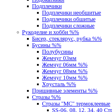
Подплечики
Подплечики необшитые
Подплечики обшитые
Подплечики сложные
Рукоделие и хобби %%
Бисер, стеклярус, рубка %%
Бусины %%
Полубусины
Жемчуг 03мм
Жемчуг 06мм %%
Жемчуг 08мм %%
Жемчуг 10мм %%
Хрусталь %%
Пришивные элементы %%
Стразы %%
Стразы "MС" термоклеевые
SS-06, 08, 12, 34, 40 С