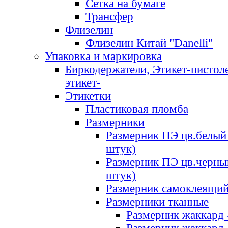
Сетка на бумаге
Трансфер
Флизелин
Флизелин Китай "Danelli"
Упаковка и маркировка
Биркодержатели, Этикет-пистоле
этикет-
Этикетки
Пластиковая пломба
Размерники
Размерник ПЭ цв.белый 
штук)
Размерник ПЭ цв.черны
штук)
Размерник самоклеящи
Размерники тканные
Размерник жаккард 