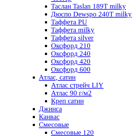
Таслан Taslan 189T milky
Дюспо Dewspo 240T milky
Таффета PU
Таффета milky
Таффета silver
Оксфорд 210
Оксфорд 240
Оксфорд 420
Оксфорд 600
Атлас, сатин
Атлас стрейч LIY
Атлас 90 г/м2
Креп сатин
Джинса
Канвас
Смесовые
Смесовые 120