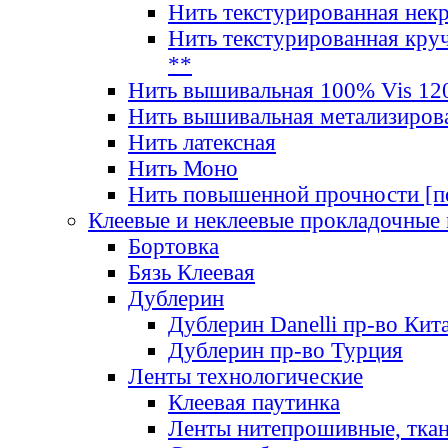
Нить текстурированная нек
Нить текстурированная круч
**
Нить вышивальная 100% Vis 120
Нить вышивальная метализиров
Нить латексная
Нить Моно
Нить повышенной прочности [под
Клеевые и неклеевые прокладочные
Бортовка
Бязь Клеевая
Дублерин
Дублерин Danelli пр-во Кит
Дублерин пр-во Турция
Ленты технологические
Клеевая паутинка
Ленты нитепрошивные, ткан