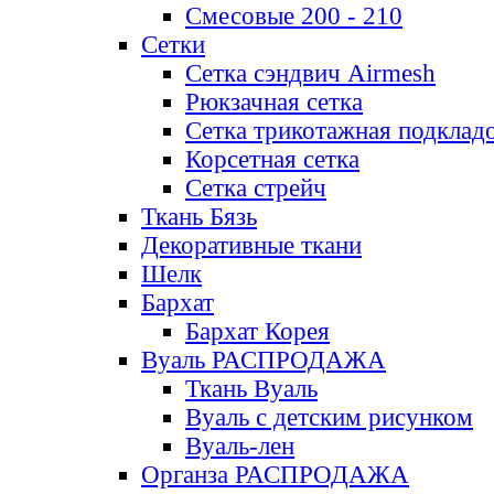
Смесовые 200 - 210
Сетки
Сетка сэндвич Airmesh
Рюкзачная сетка
Сетка трикотажная подклад
Корсетная сетка
Сетка стрейч
Ткань Бязь
Декоративные ткани
Шелк
Бархат
Бархат Корея
Вуаль РАСПРОДАЖА
Ткань Вуаль
Вуаль с детским рисунком
Вуаль-лен
Органза РАСПРОДАЖА