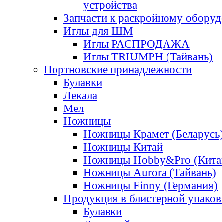
устройства
Запчасти к раскройному обору
Иглы для ШМ
Иглы РАСПРОДАЖА
Иглы TRIUMPH (Тайвань)
Портновские принадлежности
Булавки
Лекала
Мел
Ножницы
Ножницы Крамет (Беларусь
Ножницы Китай
Ножницы Hobby&Pro (Кита
Ножницы Aurora (Тайвань)
Ножницы Finny (Германия)
Продукция в блистерной упаков
Булавки