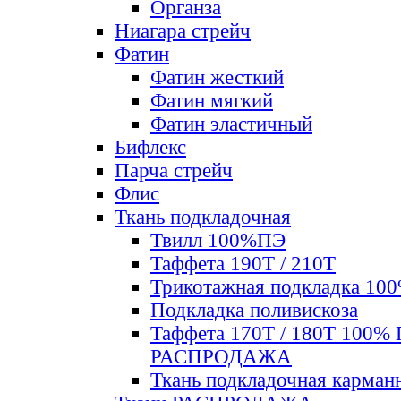
Органза
Ниагара стрейч
Фатин
Фатин жесткий
Фатин мягкий
Фатин элаcтичный
Бифлекс
Парча стрейч
Флис
Ткань подкладочная
Твилл 100%ПЭ
Таффета 190Т / 210Т
Трикотажная подкладка 10
Подкладка поливискоза
Таффета 170Т / 180Т 100%
РАСПРОДАЖА
Ткань подкладочная карман