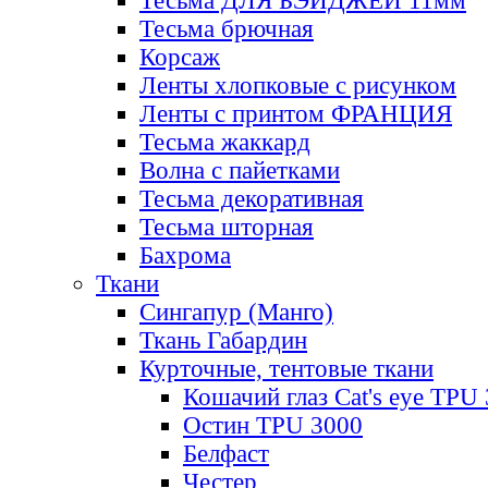
Тесьма ДЛЯ БЭЙДЖЕЙ 11мм
Тесьма брючная
Корсаж
Ленты хлопковые с рисунком
Ленты с принтом ФРАНЦИЯ
Тесьма жаккард
Волна с пайетками
Тесьма декоративная
Тесьма шторная
Бахрома
Ткани
Сингапур (Манго)
Ткань Габардин
Курточные, тентовые ткани
Кошачий глаз Cat's eye TPU
Остин TPU 3000
Белфаст
Честер