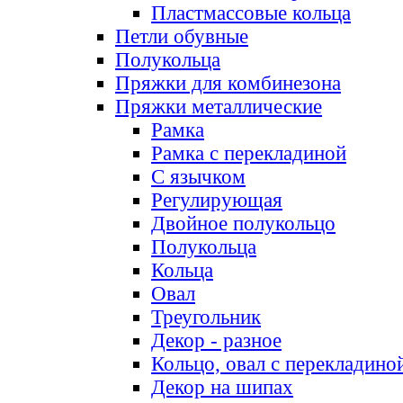
Пластмассовые кольца
Петли обувные
Полукольца
Пряжки для комбинезона
Пряжки металлические
Рамка
Рамка с перекладиной
С язычком
Регулирующая
Двойное полукольцо
Полукольца
Кольца
Овал
Треугольник
Декор - разное
Кольцо, овал с перекладино
Декор на шипах