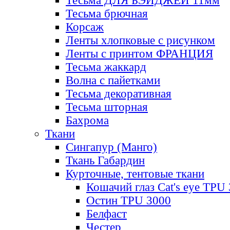
Тесьма ДЛЯ БЭЙДЖЕЙ 11мм
Тесьма брючная
Корсаж
Ленты хлопковые с рисунком
Ленты с принтом ФРАНЦИЯ
Тесьма жаккард
Волна с пайетками
Тесьма декоративная
Тесьма шторная
Бахрома
Ткани
Сингапур (Манго)
Ткань Габардин
Курточные, тентовые ткани
Кошачий глаз Cat's eye TPU
Остин TPU 3000
Белфаст
Честер