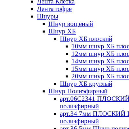
Лента Клетка
Лента гофре
Шнуры
Шнур вощеный
Шнур ХБ
Шнур ХБ плоский
10мм шнур ХБ пло
12мм шнур ХБ пло
14мм шнур ХБ пло
15мм шнур ХБ пло
20мм шнур ХБ пло
Шнур ХБ круглый
Шнур Полиэфирный
арт.06С2341 ПЛОСКИ
полиэфирный
арт.34 7мм ПЛОСКИЙ
полиэфирный
арт.36 5мм Шнур поли