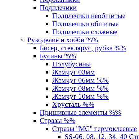
Подплечики
Подплечики необшитые
Подплечики обшитые
Подплечики сложные
Рукоделие и хобби %%
Бисер, стеклярус, рубка %%
Бусины %%
Полубусины
Жемчуг 03мм
Жемчуг 06мм %%
Жемчуг 08мм %%
Жемчуг 10мм %%
Хрусталь %%
Пришивные элементы %%
Стразы %%
Стразы "MС" термоклеевые
SS-06, 08, 12, 34, 40 С