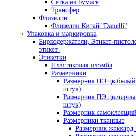
Сетка на бумаге
Трансфер
Флизелин
Флизелин Китай "Danelli"
Упаковка и маркировка
Биркодержатели, Этикет-пистоле
этикет-
Этикетки
Пластиковая пломба
Размерники
Размерник ПЭ цв.белый 
штук)
Размерник ПЭ цв.черны
штук)
Размерник самоклеящи
Размерники тканные
Размерник жаккард 