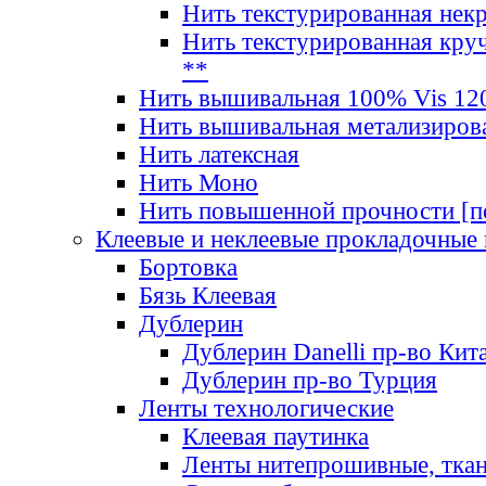
Нить текстурированная нек
Нить текстурированная круч
**
Нить вышивальная 100% Vis 120
Нить вышивальная метализиров
Нить латексная
Нить Моно
Нить повышенной прочности [под
Клеевые и неклеевые прокладочные
Бортовка
Бязь Клеевая
Дублерин
Дублерин Danelli пр-во Кит
Дублерин пр-во Турция
Ленты технологические
Клеевая паутинка
Ленты нитепрошивные, ткан