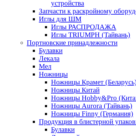
устройства
Запчасти к раскройному обору
Иглы для ШМ
Иглы РАСПРОДАЖА
Иглы TRIUMPH (Тайвань)
Портновские принадлежности
Булавки
Лекала
Мел
Ножницы
Ножницы Крамет (Беларусь
Ножницы Китай
Ножницы Hobby&Pro (Кита
Ножницы Aurora (Тайвань)
Ножницы Finny (Германия)
Продукция в блистерной упаков
Булавки