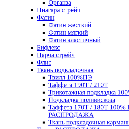
Органза
Ниагара стрейч
Фатин
Фатин жесткий
Фатин мягкий
Фатин элаcтичный
Бифлекс
Парча стрейч
Флис
Ткань подкладочная
Твилл 100%ПЭ
Таффета 190Т / 210Т
Трикотажная подкладка 10
Подкладка поливискоза
Таффета 170Т / 180Т 100%
РАСПРОДАЖА
Ткань подкладочная карман