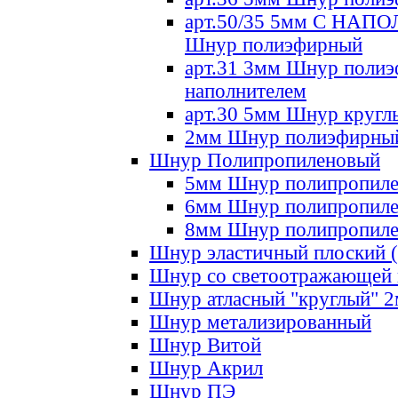
арт.50/35 5мм С НА
Шнур полиэфирный
арт.31 3мм Шнур полиэ
наполнителем
арт.30 5мм Шнур кругл
2мм Шнур полиэфирны
Шнур Полипропиленовый
5мм Шнур полипропил
6мм Шнур полипропил
8мм Шнур полипропил
Шнур эластичный плоский 
Шнур со светоотражающей
Шнур атласный "круглый" 
Шнур метализированный
Шнур Витой
Шнур Акрил
Шнур ПЭ