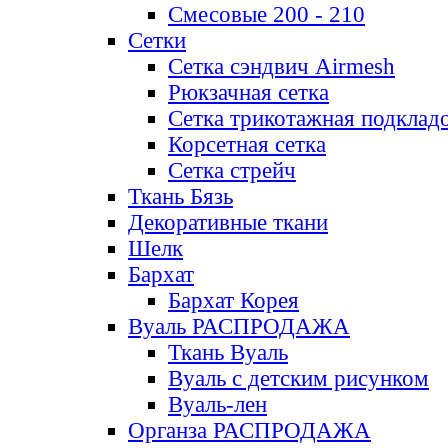
Смесовые 200 - 210
Сетки
Сетка сэндвич Airmesh
Рюкзачная сетка
Сетка трикотажная подклад
Корсетная сетка
Сетка стрейч
Ткань Бязь
Декоративные ткани
Шелк
Бархат
Бархат Корея
Вуаль РАСПРОДАЖА
Ткань Вуаль
Вуаль с детским рисунком
Вуаль-лен
Органза РАСПРОДАЖА