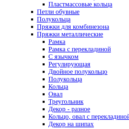
Пластмассовые кольца
Петли обувные
Полукольца
Пряжки для комбинезона
Пряжки металлические
Рамка
Рамка с перекладиной
С язычком
Регулирующая
Двойное полукольцо
Полукольца
Кольца
Овал
Треугольник
Декор - разное
Кольцо, овал с перекладино
Декор на шипах