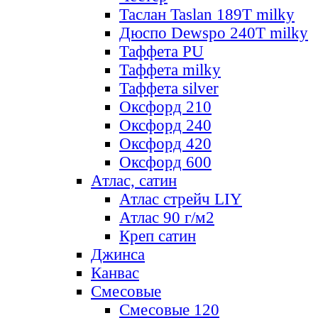
Таслан Taslan 189T milky
Дюспо Dewspo 240T milky
Таффета PU
Таффета milky
Таффета silver
Оксфорд 210
Оксфорд 240
Оксфорд 420
Оксфорд 600
Атлас, сатин
Атлас стрейч LIY
Атлас 90 г/м2
Креп сатин
Джинса
Канвас
Смесовые
Смесовые 120