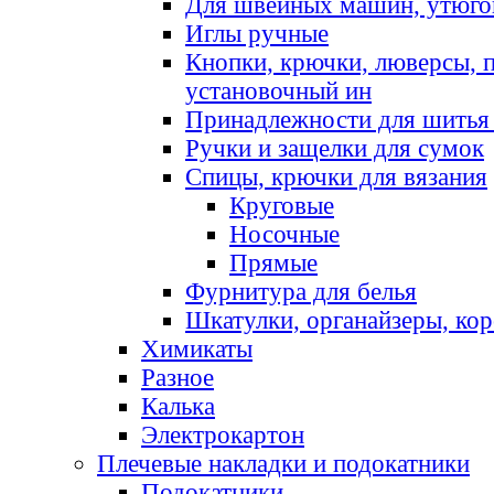
Для швейных машин, утюго
Иглы ручные
Кнопки, крючки, люверсы, 
установочный ин
Принадлежности для шитья 
Ручки и защелки для сумок
Спицы, крючки для вязания
Круговые
Носочные
Прямые
Фурнитура для белья
Шкатулки, органайзеры, кор
Химикаты
Разное
Калька
Электрокартон
Плечевые накладки и подокатники
Подокатники