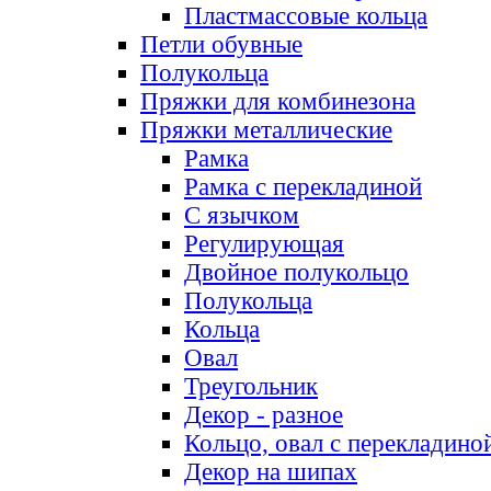
Пластмассовые кольца
Петли обувные
Полукольца
Пряжки для комбинезона
Пряжки металлические
Рамка
Рамка с перекладиной
С язычком
Регулирующая
Двойное полукольцо
Полукольца
Кольца
Овал
Треугольник
Декор - разное
Кольцо, овал с перекладино
Декор на шипах