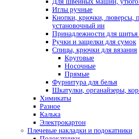
Для швейных машин, утюго
Иглы ручные
Кнопки, крючки, люверсы, 
установочный ин
Принадлежности для шитья 
Ручки и защелки для сумок
Спицы, крючки для вязания
Круговые
Носочные
Прямые
Фурнитура для белья
Шкатулки, органайзеры, кор
Химикаты
Разное
Калька
Электрокартон
Плечевые накладки и подокатники
Подокатники