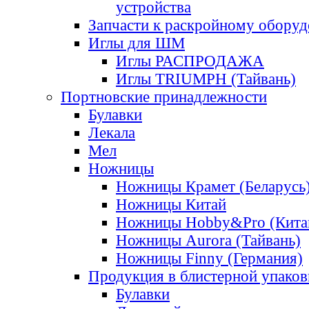
устройства
Запчасти к раскройному обору
Иглы для ШМ
Иглы РАСПРОДАЖА
Иглы TRIUMPH (Тайвань)
Портновские принадлежности
Булавки
Лекала
Мел
Ножницы
Ножницы Крамет (Беларусь
Ножницы Китай
Ножницы Hobby&Pro (Кита
Ножницы Aurora (Тайвань)
Ножницы Finny (Германия)
Продукция в блистерной упаков
Булавки