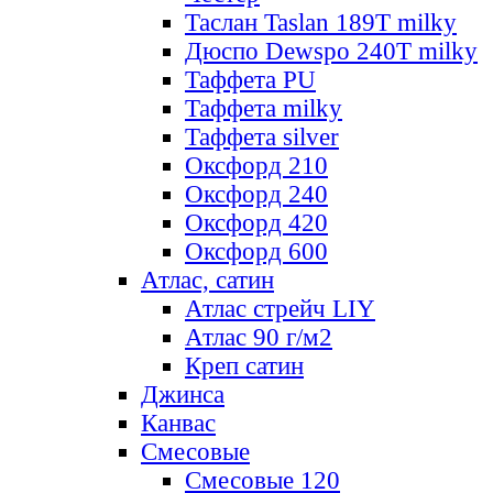
Таслан Taslan 189T milky
Дюспо Dewspo 240T milky
Таффета PU
Таффета milky
Таффета silver
Оксфорд 210
Оксфорд 240
Оксфорд 420
Оксфорд 600
Атлас, сатин
Атлас стрейч LIY
Атлас 90 г/м2
Креп сатин
Джинса
Канвас
Смесовые
Смесовые 120