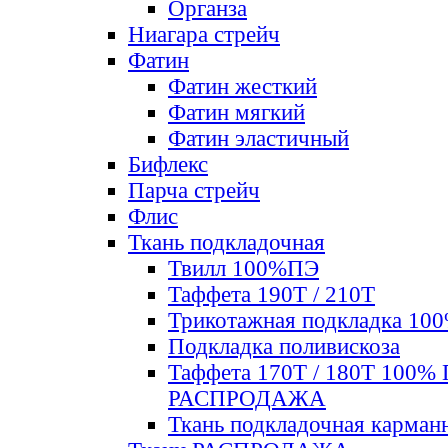
Органза
Ниагара стрейч
Фатин
Фатин жесткий
Фатин мягкий
Фатин элаcтичный
Бифлекс
Парча стрейч
Флис
Ткань подкладочная
Твилл 100%ПЭ
Таффета 190Т / 210Т
Трикотажная подкладка 10
Подкладка поливискоза
Таффета 170Т / 180Т 100%
РАСПРОДАЖА
Ткань подкладочная карман