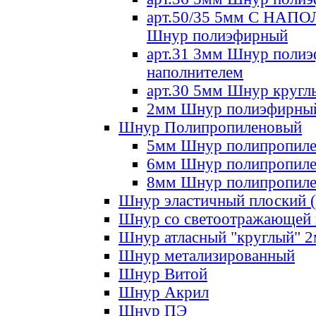
арт.50/35 5мм С НА
Шнур полиэфирный
арт.31 3мм Шнур полиэ
наполнителем
арт.30 5мм Шнур кругл
2мм Шнур полиэфирны
Шнур Полипропиленовый
5мм Шнур полипропил
6мм Шнур полипропил
8мм Шнур полипропил
Шнур эластичный плоский 
Шнур со светоотражающей
Шнур атласный "круглый" 
Шнур метализированный
Шнур Витой
Шнур Акрил
Шнур ПЭ