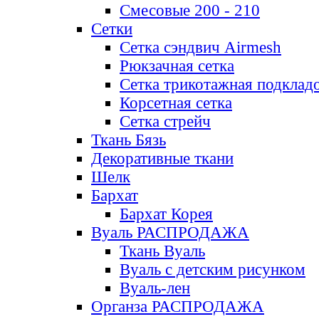
Смесовые 200 - 210
Сетки
Сетка сэндвич Airmesh
Рюкзачная сетка
Сетка трикотажная подклад
Корсетная сетка
Сетка стрейч
Ткань Бязь
Декоративные ткани
Шелк
Бархат
Бархат Корея
Вуаль РАСПРОДАЖА
Ткань Вуаль
Вуаль с детским рисунком
Вуаль-лен
Органза РАСПРОДАЖА