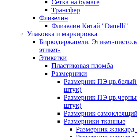
Сетка на бумаге
Трансфер
Флизелин
Флизелин Китай "Danelli"
Упаковка и маркировка
Биркодержатели, Этикет-пистоле
этикет-
Этикетки
Пластиковая пломба
Размерники
Размерник ПЭ цв.белый 
штук)
Размерник ПЭ цв.черны
штук)
Размерник самоклеящи
Размерники тканные
Размерник жаккард 