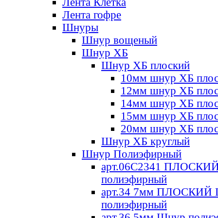
Лента Клетка
Лента гофре
Шнуры
Шнур вощеный
Шнур ХБ
Шнур ХБ плоский
10мм шнур ХБ пло
12мм шнур ХБ пло
14мм шнур ХБ пло
15мм шнур ХБ пло
20мм шнур ХБ пло
Шнур ХБ круглый
Шнур Полиэфирный
арт.06С2341 ПЛОСКИ
полиэфирный
арт.34 7мм ПЛОСКИЙ
полиэфирный
арт.36 5мм Шнур поли