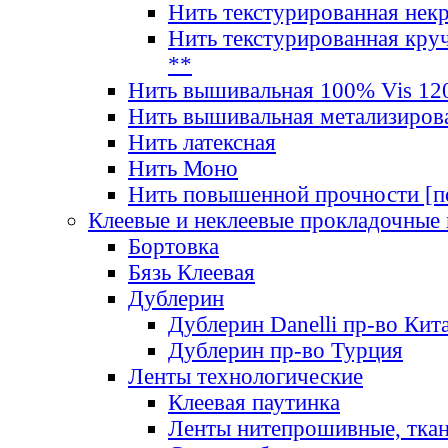
Нить текстурированная нек
Нить текстурированная круч
**
Нить вышивальная 100% Vis 120
Нить вышивальная метализиров
Нить латексная
Нить Моно
Нить повышенной прочности [под
Клеевые и неклеевые прокладочные
Бортовка
Бязь Клеевая
Дублерин
Дублерин Danelli пр-во Кит
Дублерин пр-во Турция
Ленты технологические
Клеевая паутинка
Ленты нитепрошивные, ткан