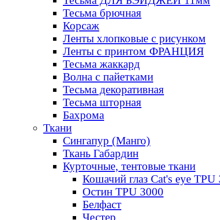
Тесьма ДЛЯ БЭЙДЖЕЙ 11мм
Тесьма брючная
Корсаж
Ленты хлопковые с рисунком
Ленты с принтом ФРАНЦИЯ
Тесьма жаккард
Волна с пайетками
Тесьма декоративная
Тесьма шторная
Бахрома
Ткани
Сингапур (Манго)
Ткань Габардин
Курточные, тентовые ткани
Кошачий глаз Cat's eye TPU
Остин TPU 3000
Белфаст
Честер