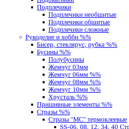
Подплечики
Подплечики необшитые
Подплечики обшитые
Подплечики сложные
Рукоделие и хобби %%
Бисер, стеклярус, рубка %%
Бусины %%
Полубусины
Жемчуг 03мм
Жемчуг 06мм %%
Жемчуг 08мм %%
Жемчуг 10мм %%
Хрусталь %%
Пришивные элементы %%
Стразы %%
Стразы "MС" термоклеевые
SS-06, 08, 12, 34, 40 С