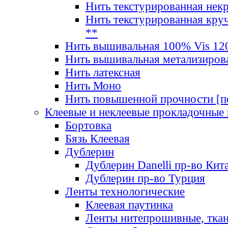
Нить текстурированная нек
Нить текстурированная круч
**
Нить вышивальная 100% Vis 120
Нить вышивальная метализиров
Нить латексная
Нить Моно
Нить повышенной прочности [под
Клеевые и неклеевые прокладочные
Бортовка
Бязь Клеевая
Дублерин
Дублерин Danelli пр-во Кит
Дублерин пр-во Турция
Ленты технологические
Клеевая паутинка
Ленты нитепрошивные, ткан