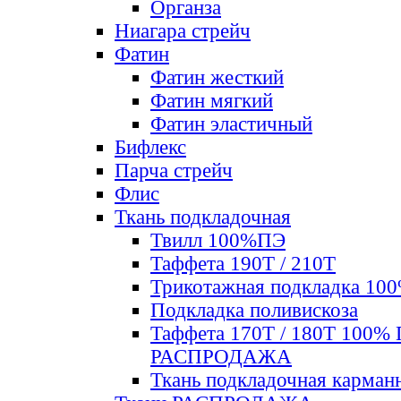
Органза
Ниагара стрейч
Фатин
Фатин жесткий
Фатин мягкий
Фатин элаcтичный
Бифлекс
Парча стрейч
Флис
Ткань подкладочная
Твилл 100%ПЭ
Таффета 190Т / 210Т
Трикотажная подкладка 10
Подкладка поливискоза
Таффета 170Т / 180Т 100%
РАСПРОДАЖА
Ткань подкладочная карман