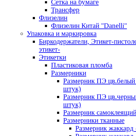
Сетка на бумаге
Трансфер
Флизелин
Флизелин Китай "Danelli"
Упаковка и маркировка
Биркодержатели, Этикет-пистоле
этикет-
Этикетки
Пластиковая пломба
Размерники
Размерник ПЭ цв.белый 
штук)
Размерник ПЭ цв.черны
штук)
Размерник самоклеящи
Размерники тканные
Размерник жаккард 