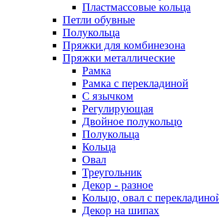
Пластмассовые кольца
Петли обувные
Полукольца
Пряжки для комбинезона
Пряжки металлические
Рамка
Рамка с перекладиной
С язычком
Регулирующая
Двойное полукольцо
Полукольца
Кольца
Овал
Треугольник
Декор - разное
Кольцо, овал с перекладино
Декор на шипах