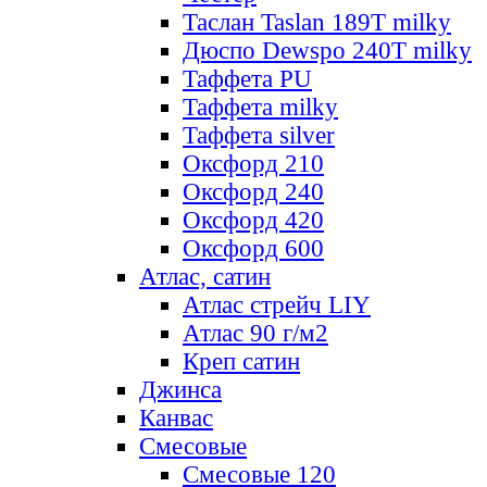
Таслан Taslan 189T milky
Дюспо Dewspo 240T milky
Таффета PU
Таффета milky
Таффета silver
Оксфорд 210
Оксфорд 240
Оксфорд 420
Оксфорд 600
Атлас, сатин
Атлас стрейч LIY
Атлас 90 г/м2
Креп сатин
Джинса
Канвас
Смесовые
Смесовые 120