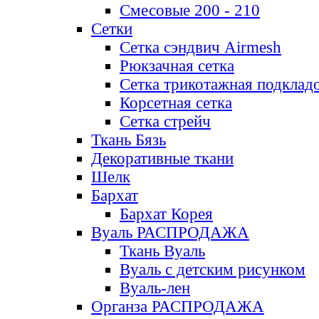
Смесовые 200 - 210
Сетки
Сетка сэндвич Airmesh
Рюкзачная сетка
Сетка трикотажная подклад
Корсетная сетка
Сетка стрейч
Ткань Бязь
Декоративные ткани
Шелк
Бархат
Бархат Корея
Вуаль РАСПРОДАЖА
Ткань Вуаль
Вуаль с детским рисунком
Вуаль-лен
Органза РАСПРОДАЖА