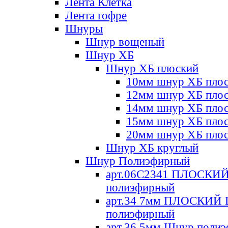
Лента Клетка
Лента гофре
Шнуры
Шнур вощеный
Шнур ХБ
Шнур ХБ плоский
10мм шнур ХБ пло
12мм шнур ХБ пло
14мм шнур ХБ пло
15мм шнур ХБ пло
20мм шнур ХБ пло
Шнур ХБ круглый
Шнур Полиэфирный
арт.06С2341 ПЛОСКИ
полиэфирный
арт.34 7мм ПЛОСКИЙ
полиэфирный
арт.36 5мм Шнур поли