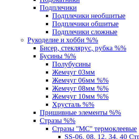
Подплечики
Подплечики необшитые
Подплечики обшитые
Подплечики сложные
Рукоделие и хобби %%
Бисер, стеклярус, рубка %%
Бусины %%
Полубусины
Жемчуг 03мм
Жемчуг 06мм %%
Жемчуг 08мм %%
Жемчуг 10мм %%
Хрусталь %%
Пришивные элементы %%
Стразы %%
Стразы "MС" термоклеевые
SS-06, 08, 12, 34, 40 С