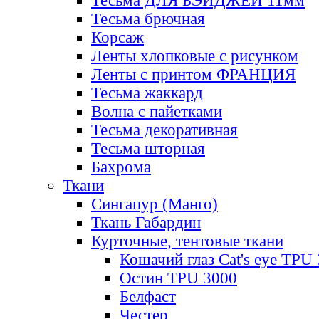
Тесьма ДЛЯ БЭЙДЖЕЙ 11мм
Тесьма брючная
Корсаж
Ленты хлопковые с рисунком
Ленты с принтом ФРАНЦИЯ
Тесьма жаккард
Волна с пайетками
Тесьма декоративная
Тесьма шторная
Бахрома
Ткани
Сингапур (Манго)
Ткань Габардин
Курточные, тентовые ткани
Кошачий глаз Cat's eye TPU
Остин TPU 3000
Белфаст
Честер