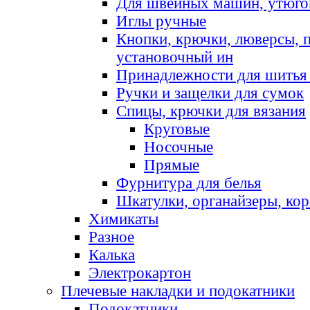
Для швейных машин, утюго
Иглы ручные
Кнопки, крючки, люверсы, 
установочный ин
Принадлежности для шитья 
Ручки и защелки для сумок
Спицы, крючки для вязания
Круговые
Носочные
Прямые
Фурнитура для белья
Шкатулки, органайзеры, кор
Химикаты
Разное
Калька
Электрокартон
Плечевые накладки и подокатники
Подокатники