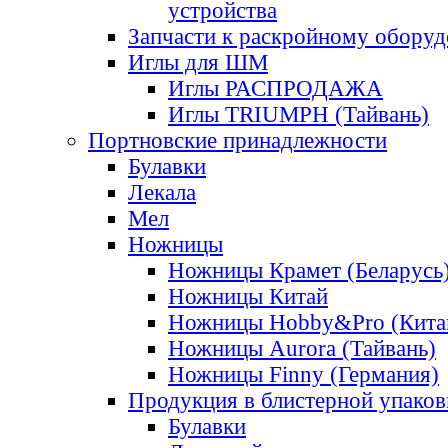
устройства
Запчасти к раскройному обору
Иглы для ШМ
Иглы РАСПРОДАЖА
Иглы TRIUMPH (Тайвань)
Портновские принадлежности
Булавки
Лекала
Мел
Ножницы
Ножницы Крамет (Беларусь
Ножницы Китай
Ножницы Hobby&Pro (Кита
Ножницы Aurora (Тайвань)
Ножницы Finny (Германия)
Продукция в блистерной упаков
Булавки