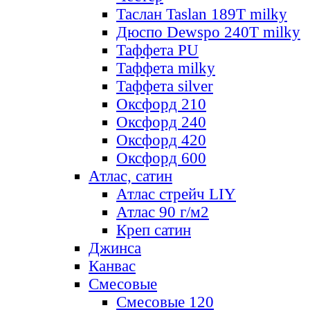
Таслан Taslan 189T milky
Дюспо Dewspo 240T milky
Таффета PU
Таффета milky
Таффета silver
Оксфорд 210
Оксфорд 240
Оксфорд 420
Оксфорд 600
Атлас, сатин
Атлас стрейч LIY
Атлас 90 г/м2
Креп сатин
Джинса
Канвас
Смесовые
Смесовые 120