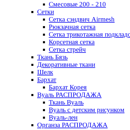
Смесовые 200 - 210
Сетки
Сетка сэндвич Airmesh
Рюкзачная сетка
Сетка трикотажная подклад
Корсетная сетка
Сетка стрейч
Ткань Бязь
Декоративные ткани
Шелк
Бархат
Бархат Корея
Вуаль РАСПРОДАЖА
Ткань Вуаль
Вуаль с детским рисунком
Вуаль-лен
Органза РАСПРОДАЖА