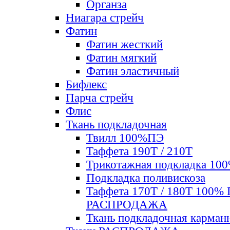
Органза
Ниагара стрейч
Фатин
Фатин жесткий
Фатин мягкий
Фатин элаcтичный
Бифлекс
Парча стрейч
Флис
Ткань подкладочная
Твилл 100%ПЭ
Таффета 190Т / 210Т
Трикотажная подкладка 10
Подкладка поливискоза
Таффета 170Т / 180Т 100%
РАСПРОДАЖА
Ткань подкладочная карман