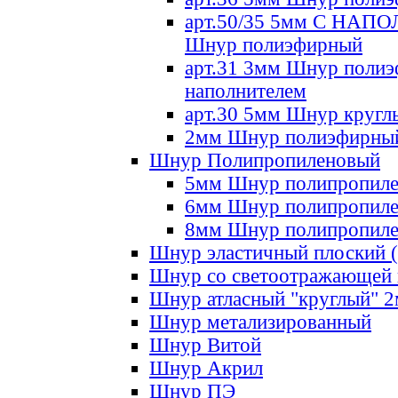
арт.50/35 5мм С НА
Шнур полиэфирный
арт.31 3мм Шнур полиэ
наполнителем
арт.30 5мм Шнур кругл
2мм Шнур полиэфирны
Шнур Полипропиленовый
5мм Шнур полипропил
6мм Шнур полипропил
8мм Шнур полипропил
Шнур эластичный плоский 
Шнур со светоотражающей
Шнур атласный "круглый" 
Шнур метализированный
Шнур Витой
Шнур Акрил
Шнур ПЭ