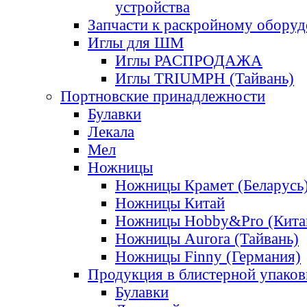
устройства
Запчасти к раскройному обору
Иглы для ШМ
Иглы РАСПРОДАЖА
Иглы TRIUMPH (Тайвань)
Портновские принадлежности
Булавки
Лекала
Мел
Ножницы
Ножницы Крамет (Беларусь
Ножницы Китай
Ножницы Hobby&Pro (Кита
Ножницы Aurora (Тайвань)
Ножницы Finny (Германия)
Продукция в блистерной упаков
Булавки