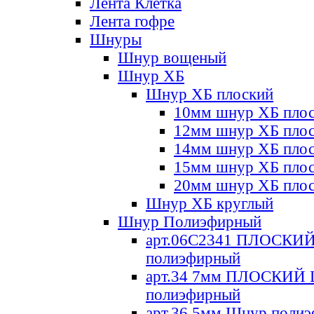
Лента Клетка
Лента гофре
Шнуры
Шнур вощеный
Шнур ХБ
Шнур ХБ плоский
10мм шнур ХБ пло
12мм шнур ХБ пло
14мм шнур ХБ пло
15мм шнур ХБ пло
20мм шнур ХБ пло
Шнур ХБ круглый
Шнур Полиэфирный
арт.06С2341 ПЛОСКИ
полиэфирный
арт.34 7мм ПЛОСКИЙ
полиэфирный
арт.36 5мм Шнур поли