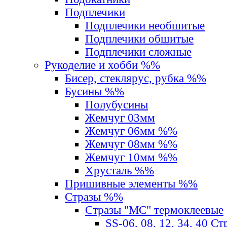
Подплечики
Подплечики необшитые
Подплечики обшитые
Подплечики сложные
Рукоделие и хобби %%
Бисер, стеклярус, рубка %%
Бусины %%
Полубусины
Жемчуг 03мм
Жемчуг 06мм %%
Жемчуг 08мм %%
Жемчуг 10мм %%
Хрусталь %%
Пришивные элементы %%
Стразы %%
Стразы "MС" термоклеевые
SS-06, 08, 12, 34, 40 С