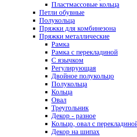
Пластмассовые кольца
Петли обувные
Полукольца
Пряжки для комбинезона
Пряжки металлические
Рамка
Рамка с перекладиной
С язычком
Регулирующая
Двойное полукольцо
Полукольца
Кольца
Овал
Треугольник
Декор - разное
Кольцо, овал с перекладино
Декор на шипах