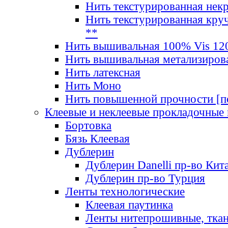
Нить текстурированная нек
Нить текстурированная круч
**
Нить вышивальная 100% Vis 120
Нить вышивальная метализиров
Нить латексная
Нить Моно
Нить повышенной прочности [под
Клеевые и неклеевые прокладочные
Бортовка
Бязь Клеевая
Дублерин
Дублерин Danelli пр-во Кит
Дублерин пр-во Турция
Ленты технологические
Клеевая паутинка
Ленты нитепрошивные, ткан