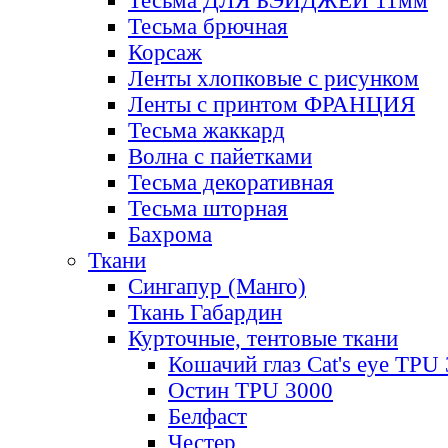
Тесьма ДЛЯ БЭЙДЖЕЙ 11мм
Тесьма брючная
Корсаж
Ленты хлопковые с рисунком
Ленты с принтом ФРАНЦИЯ
Тесьма жаккард
Волна с пайетками
Тесьма декоративная
Тесьма шторная
Бахрома
Ткани
Сингапур (Манго)
Ткань Габардин
Курточные, тентовые ткани
Кошачий глаз Cat's eye TPU
Остин TPU 3000
Белфаст
Честер