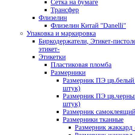
Сетка на бумаге
Трансфер
Флизелин
Флизелин Китай "Danelli"
Упаковка и маркировка
Биркодержатели, Этикет-пистоле
этикет-
Этикетки
Пластиковая пломба
Размерники
Размерник ПЭ цв.белый 
штук)
Размерник ПЭ цв.черны
штук)
Размерник самоклеящи
Размерники тканные
Размерник жаккард 