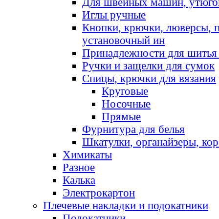
Для швейных машин, утюго
Иглы ручные
Кнопки, крючки, люверсы, 
установочный ин
Принадлежности для шитья 
Ручки и защелки для сумок
Спицы, крючки для вязания
Круговые
Носочные
Прямые
Фурнитура для белья
Шкатулки, органайзеры, кор
Химикаты
Разное
Калька
Электрокартон
Плечевые накладки и подокатники
Подокатники