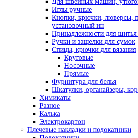
Для швейных машин, утюго
Иглы ручные
Кнопки, крючки, люверсы, 
установочный ин
Принадлежности для шитья 
Ручки и защелки для сумок
Спицы, крючки для вязания
Круговые
Носочные
Прямые
Фурнитура для белья
Шкатулки, органайзеры, кор
Химикаты
Разное
Калька
Электрокартон
Плечевые накладки и подокатники
Подокатники