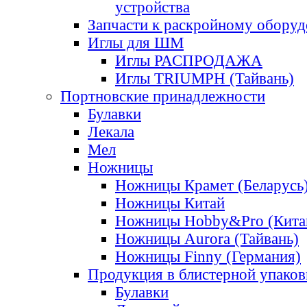
устройства
Запчасти к раскройному обору
Иглы для ШМ
Иглы РАСПРОДАЖА
Иглы TRIUMPH (Тайвань)
Портновские принадлежности
Булавки
Лекала
Мел
Ножницы
Ножницы Крамет (Беларусь
Ножницы Китай
Ножницы Hobby&Pro (Кита
Ножницы Aurora (Тайвань)
Ножницы Finny (Германия)
Продукция в блистерной упаков
Булавки