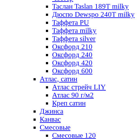
Таслан Taslan 189T milky
Дюспо Dewspo 240T milky
Таффета PU
Таффета milky
Таффета silver
Оксфорд 210
Оксфорд 240
Оксфорд 420
Оксфорд 600
Атлас, сатин
Атлас стрейч LIY
Атлас 90 г/м2
Креп сатин
Джинса
Канвас
Смесовые
Смесовые 120