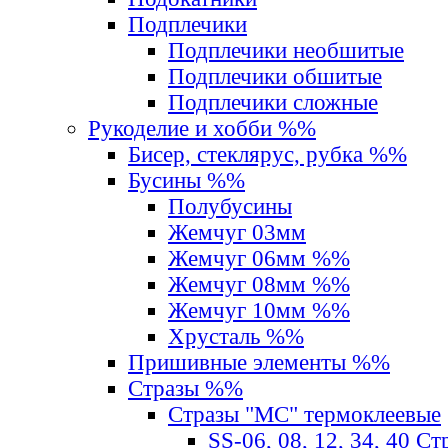
Подплечики
Подплечики необшитые
Подплечики обшитые
Подплечики сложные
Рукоделие и хобби %%
Бисер, стеклярус, рубка %%
Бусины %%
Полубусины
Жемчуг 03мм
Жемчуг 06мм %%
Жемчуг 08мм %%
Жемчуг 10мм %%
Хрусталь %%
Пришивные элементы %%
Стразы %%
Стразы "MС" термоклеевые
SS-06, 08, 12, 34, 40 С