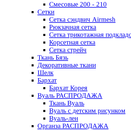
Смесовые 200 - 210
Сетки
Сетка сэндвич Airmesh
Рюкзачная сетка
Сетка трикотажная подклад
Корсетная сетка
Сетка стрейч
Ткань Бязь
Декоративные ткани
Шелк
Бархат
Бархат Корея
Вуаль РАСПРОДАЖА
Ткань Вуаль
Вуаль с детским рисунком
Вуаль-лен
Органза РАСПРОДАЖА