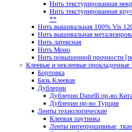
Нить текстурированная нек
Нить текстурированная круч
**
Нить вышивальная 100% Vis 120
Нить вышивальная метализиров
Нить латексная
Нить Моно
Нить повышенной прочности [под
Клеевые и неклеевые прокладочные
Бортовка
Бязь Клеевая
Дублерин
Дублерин Danelli пр-во Кит
Дублерин пр-во Турция
Ленты технологические
Клеевая паутинка
Ленты нитепрошивные, ткан