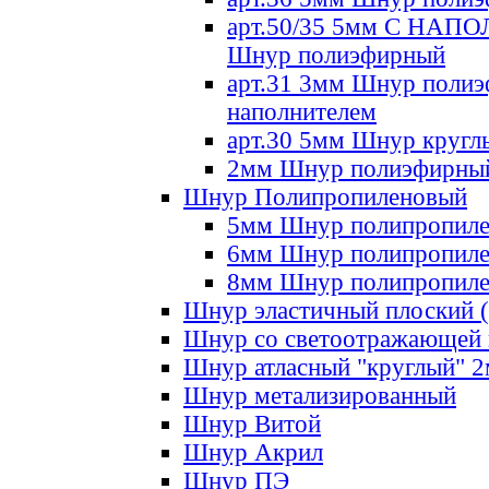
арт.50/35 5мм С НА
Шнур полиэфирный
арт.31 3мм Шнур полиэ
наполнителем
арт.30 5мм Шнур кругл
2мм Шнур полиэфирны
Шнур Полипропиленовый
5мм Шнур полипропил
6мм Шнур полипропил
8мм Шнур полипропил
Шнур эластичный плоский 
Шнур со светоотражающей
Шнур атласный "круглый" 
Шнур метализированный
Шнур Витой
Шнур Акрил
Шнур ПЭ