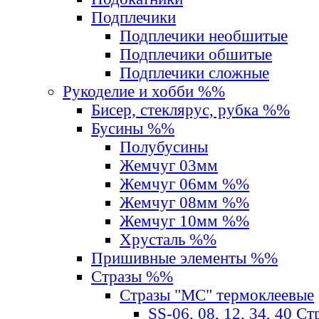
Подплечики
Подплечики необшитые
Подплечики обшитые
Подплечики сложные
Рукоделие и хобби %%
Бисер, стеклярус, рубка %%
Бусины %%
Полубусины
Жемчуг 03мм
Жемчуг 06мм %%
Жемчуг 08мм %%
Жемчуг 10мм %%
Хрусталь %%
Пришивные элементы %%
Стразы %%
Стразы "MС" термоклеевые
SS-06, 08, 12, 34, 40 С