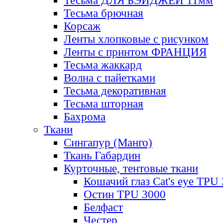
Тесьма ДЛЯ БЭЙДЖЕЙ 11мм
Тесьма брючная
Корсаж
Ленты хлопковые с рисунком
Ленты с принтом ФРАНЦИЯ
Тесьма жаккард
Волна с пайетками
Тесьма декоративная
Тесьма шторная
Бахрома
Ткани
Сингапур (Манго)
Ткань Габардин
Курточные, тентовые ткани
Кошачий глаз Cat's eye TPU
Остин TPU 3000
Белфаст
Честер