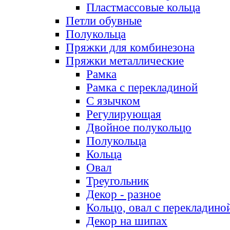
Пластмассовые кольца
Петли обувные
Полукольца
Пряжки для комбинезона
Пряжки металлические
Рамка
Рамка с перекладиной
С язычком
Регулирующая
Двойное полукольцо
Полукольца
Кольца
Овал
Треугольник
Декор - разное
Кольцо, овал с перекладино
Декор на шипах