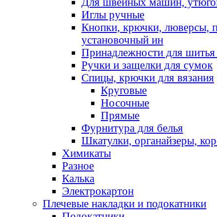
Для швейных машин, утюго
Иглы ручные
Кнопки, крючки, люверсы, 
установочный ин
Принадлежности для шитья 
Ручки и защелки для сумок
Спицы, крючки для вязания
Круговые
Носочные
Прямые
Фурнитура для белья
Шкатулки, органайзеры, кор
Химикаты
Разное
Калька
Электрокартон
Плечевые накладки и подокатники
Подокатники