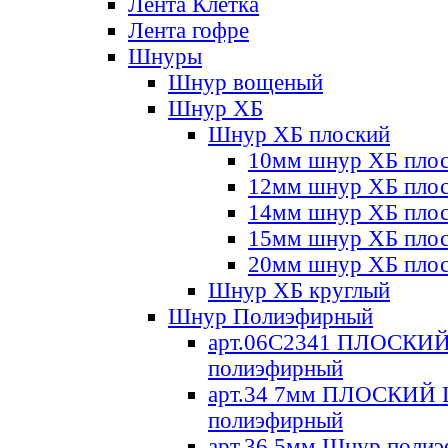
Лента Клетка
Лента гофре
Шнуры
Шнур вощеный
Шнур ХБ
Шнур ХБ плоский
10мм шнур ХБ пло
12мм шнур ХБ пло
14мм шнур ХБ пло
15мм шнур ХБ пло
20мм шнур ХБ пло
Шнур ХБ круглый
Шнур Полиэфирный
арт.06С2341 ПЛОСКИ
полиэфирный
арт.34 7мм ПЛОСКИЙ
полиэфирный
арт.36 5мм Шнур поли