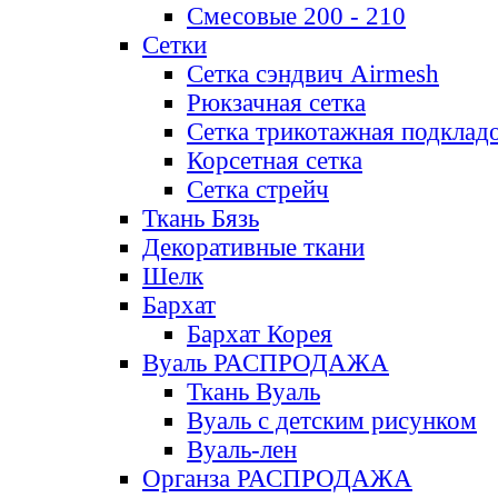
Смесовые 200 - 210
Сетки
Сетка сэндвич Airmesh
Рюкзачная сетка
Сетка трикотажная подклад
Корсетная сетка
Сетка стрейч
Ткань Бязь
Декоративные ткани
Шелк
Бархат
Бархат Корея
Вуаль РАСПРОДАЖА
Ткань Вуаль
Вуаль с детским рисунком
Вуаль-лен
Органза РАСПРОДАЖА