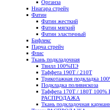
Органза
Ниагара стрейч
Фатин
Фатин жесткий
Фатин мягкий
Фатин элаcтичный
Бифлекс
Парча стрейч
Флис
Ткань подкладочная
Твилл 100%ПЭ
Таффета 190Т / 210Т
Трикотажная подкладка 10
Подкладка поливискоза
Таффета 170Т / 180Т 100%
РАСПРОДАЖА
Ткань подкладочная карман