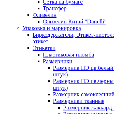
Сетка на бумаге
Трансфер
Флизелин
Флизелин Китай "Danelli"
Упаковка и маркировка
Биркодержатели, Этикет-пистоле
этикет-
Этикетки
Пластиковая пломба
Размерники
Размерник ПЭ цв.белый 
штук)
Размерник ПЭ цв.черны
штук)
Размерник самоклеящи
Размерники тканные
Размерник жаккард 