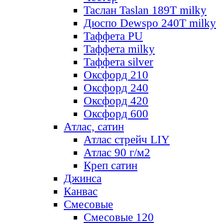
Таслан Taslan 189T milky
Дюспо Dewspo 240T milky
Таффета PU
Таффета milky
Таффета silver
Оксфорд 210
Оксфорд 240
Оксфорд 420
Оксфорд 600
Атлас, сатин
Атлас стрейч LIY
Атлас 90 г/м2
Креп сатин
Джинса
Канвас
Смесовые
Смесовые 120