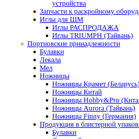
устройства
Запчасти к раскройному обору
Иглы для ШМ
Иглы РАСПРОДАЖА
Иглы TRIUMPH (Тайвань)
Портновские принадлежности
Булавки
Лекала
Мел
Ножницы
Ножницы Крамет (Беларусь
Ножницы Китай
Ножницы Hobby&Pro (Кита
Ножницы Aurora (Тайвань)
Ножницы Finny (Германия)
Продукция в блистерной упаков
Булавки