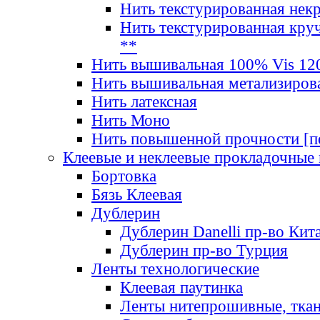
Нить текстурированная нек
Нить текстурированная круч
**
Нить вышивальная 100% Vis 120
Нить вышивальная метализиров
Нить латексная
Нить Моно
Нить повышенной прочности [под
Клеевые и неклеевые прокладочные
Бортовка
Бязь Клеевая
Дублерин
Дублерин Danelli пр-во Кит
Дублерин пр-во Турция
Ленты технологические
Клеевая паутинка
Ленты нитепрошивные, ткан