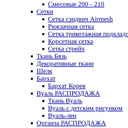
Смесовые 200 - 210
Сетки
Сетка сэндвич Airmesh
Рюкзачная сетка
Сетка трикотажная подклад
Корсетная сетка
Сетка стрейч
Ткань Бязь
Декоративные ткани
Шелк
Бархат
Бархат Корея
Вуаль РАСПРОДАЖА
Ткань Вуаль
Вуаль с детским рисунком
Вуаль-лен
Органза РАСПРОДАЖА