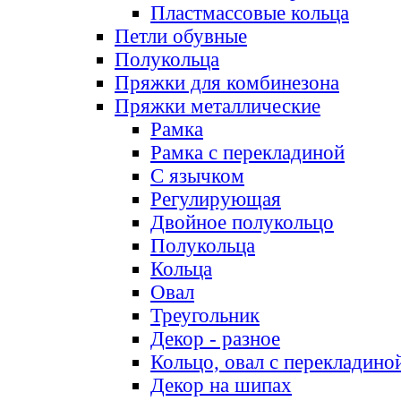
Пластмассовые кольца
Петли обувные
Полукольца
Пряжки для комбинезона
Пряжки металлические
Рамка
Рамка с перекладиной
С язычком
Регулирующая
Двойное полукольцо
Полукольца
Кольца
Овал
Треугольник
Декор - разное
Кольцо, овал с перекладино
Декор на шипах