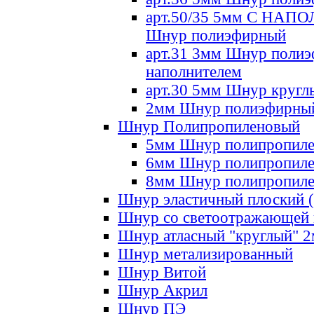
арт.50/35 5мм С НА
Шнур полиэфирный
арт.31 3мм Шнур полиэ
наполнителем
арт.30 5мм Шнур кругл
2мм Шнур полиэфирны
Шнур Полипропиленовый
5мм Шнур полипропил
6мм Шнур полипропил
8мм Шнур полипропил
Шнур эластичный плоский 
Шнур со светоотражающей
Шнур атласный "круглый" 
Шнур метализированный
Шнур Витой
Шнур Акрил
Шнур ПЭ