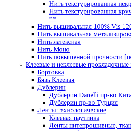
Нить текстурированная нек
Нить текстурированная круч
**
Нить вышивальная 100% Vis 120
Нить вышивальная метализиров
Нить латексная
Нить Моно
Нить повышенной прочности [под
Клеевые и неклеевые прокладочные
Бортовка
Бязь Клеевая
Дублерин
Дублерин Danelli пр-во Кит
Дублерин пр-во Турция
Ленты технологические
Клеевая паутинка
Ленты нитепрошивные, ткан