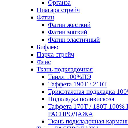
Органза
Ниагара стрейч
Фатин
Фатин жесткий
Фатин мягкий
Фатин элаcтичный
Бифлекс
Парча стрейч
Флис
Ткань подкладочная
Твилл 100%ПЭ
Таффета 190Т / 210Т
Трикотажная подкладка 10
Подкладка поливискоза
Таффета 170Т / 180Т 100%
РАСПРОДАЖА
Ткань подкладочная карман