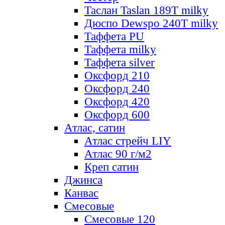
Таслан Taslan 189T milky
Дюспо Dewspo 240T milky
Таффета PU
Таффета milky
Таффета silver
Оксфорд 210
Оксфорд 240
Оксфорд 420
Оксфорд 600
Атлас, сатин
Атлас стрейч LIY
Атлас 90 г/м2
Креп сатин
Джинса
Канвас
Смесовые
Смесовые 120