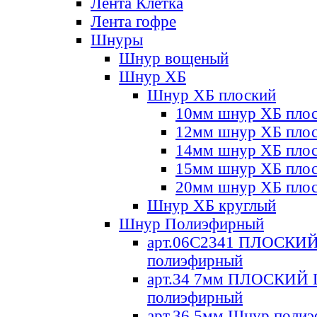
Лента Клетка
Лента гофре
Шнуры
Шнур вощеный
Шнур ХБ
Шнур ХБ плоский
10мм шнур ХБ пло
12мм шнур ХБ пло
14мм шнур ХБ пло
15мм шнур ХБ пло
20мм шнур ХБ пло
Шнур ХБ круглый
Шнур Полиэфирный
арт.06С2341 ПЛОСКИ
полиэфирный
арт.34 7мм ПЛОСКИЙ
полиэфирный
арт.36 5мм Шнур поли