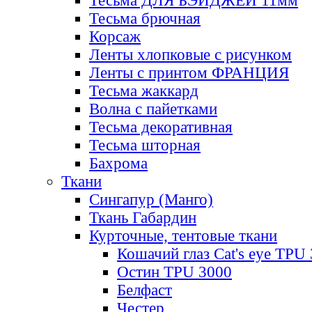
Тесьма ДЛЯ БЭЙДЖЕЙ 11мм
Тесьма брючная
Корсаж
Ленты хлопковые с рисунком
Ленты с принтом ФРАНЦИЯ
Тесьма жаккард
Волна с пайетками
Тесьма декоративная
Тесьма шторная
Бахрома
Ткани
Сингапур (Манго)
Ткань Габардин
Курточные, тентовые ткани
Кошачий глаз Cat's eye TPU
Остин TPU 3000
Белфаст
Честер