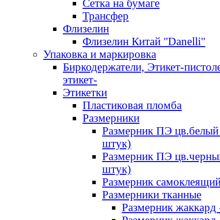
Сетка на бумаге
Трансфер
Флизелин
Флизелин Китай "Danelli"
Упаковка и маркировка
Биркодержатели, Этикет-пистоле
этикет-
Этикетки
Пластиковая пломба
Размерники
Размерник ПЭ цв.белый 
штук)
Размерник ПЭ цв.черны
штук)
Размерник самоклеящи
Размерники тканные
Размерник жаккард 