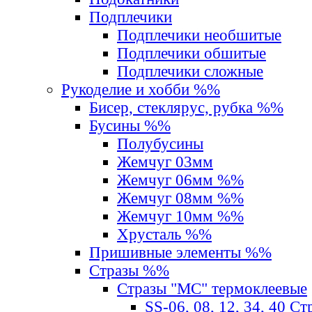
Подплечики
Подплечики необшитые
Подплечики обшитые
Подплечики сложные
Рукоделие и хобби %%
Бисер, стеклярус, рубка %%
Бусины %%
Полубусины
Жемчуг 03мм
Жемчуг 06мм %%
Жемчуг 08мм %%
Жемчуг 10мм %%
Хрусталь %%
Пришивные элементы %%
Стразы %%
Стразы "MС" термоклеевые
SS-06, 08, 12, 34, 40 С