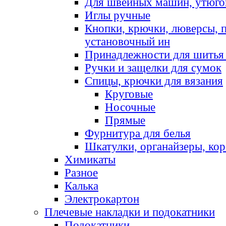
Для швейных машин, утюго
Иглы ручные
Кнопки, крючки, люверсы, 
установочный ин
Принадлежности для шитья 
Ручки и защелки для сумок
Спицы, крючки для вязания
Круговые
Носочные
Прямые
Фурнитура для белья
Шкатулки, органайзеры, кор
Химикаты
Разное
Калька
Электрокартон
Плечевые накладки и подокатники
Подокатники