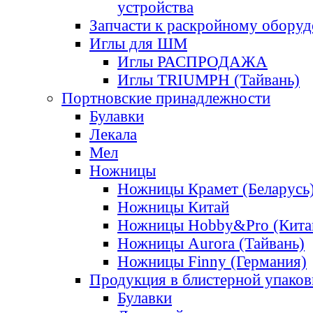
устройства
Запчасти к раскройному обору
Иглы для ШМ
Иглы РАСПРОДАЖА
Иглы TRIUMPH (Тайвань)
Портновские принадлежности
Булавки
Лекала
Мел
Ножницы
Ножницы Крамет (Беларусь
Ножницы Китай
Ножницы Hobby&Pro (Кита
Ножницы Aurora (Тайвань)
Ножницы Finny (Германия)
Продукция в блистерной упаков
Булавки