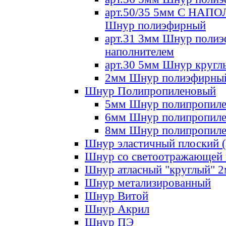
арт.50/35 5мм С НА
Шнур полиэфирный
арт.31 3мм Шнур полиэ
наполнителем
арт.30 5мм Шнур кругл
2мм Шнур полиэфирны
Шнур Полипропиленовый
5мм Шнур полипропил
6мм Шнур полипропил
8мм Шнур полипропил
Шнур эластичный плоский 
Шнур со светоотражающей
Шнур атласный "круглый" 
Шнур метализированный
Шнур Витой
Шнур Акрил
Шнур ПЭ