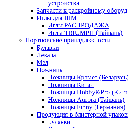
устройства
Запчасти к раскройному обору
Иглы для ШМ
Иглы РАСПРОДАЖА
Иглы TRIUMPH (Тайвань)
Портновские принадлежности
Булавки
Лекала
Мел
Ножницы
Ножницы Крамет (Беларусь
Ножницы Китай
Ножницы Hobby&Pro (Кита
Ножницы Aurora (Тайвань)
Ножницы Finny (Германия)
Продукция в блистерной упаков
Булавки