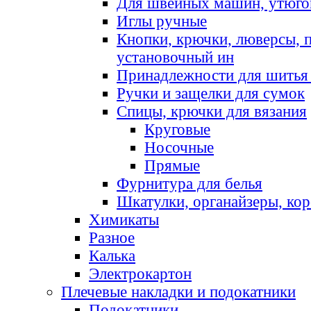
Для швейных машин, утюго
Иглы ручные
Кнопки, крючки, люверсы, 
установочный ин
Принадлежности для шитья 
Ручки и защелки для сумок
Спицы, крючки для вязания
Круговые
Носочные
Прямые
Фурнитура для белья
Шкатулки, органайзеры, кор
Химикаты
Разное
Калька
Электрокартон
Плечевые накладки и подокатники
Подокатники