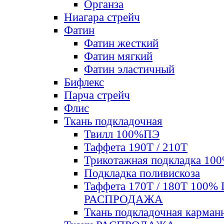
Органза
Ниагара стрейч
Фатин
Фатин жесткий
Фатин мягкий
Фатин элаcтичный
Бифлекс
Парча стрейч
Флис
Ткань подкладочная
Твилл 100%ПЭ
Таффета 190Т / 210Т
Трикотажная подкладка 10
Подкладка поливискоза
Таффета 170Т / 180Т 100%
РАСПРОДАЖА
Ткань подкладочная карман