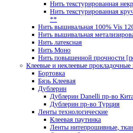
Нить текстурированная нек
Нить текстурированная круч
**
Нить вышивальная 100% Vis 120
Нить вышивальная метализиров
Нить латексная
Нить Моно
Нить повышенной прочности [под
Клеевые и неклеевые прокладочные
Бортовка
Бязь Клеевая
Дублерин
Дублерин Danelli пр-во Кит
Дублерин пр-во Турция
Ленты технологические
Клеевая паутинка
Ленты нитепрошивные, ткан