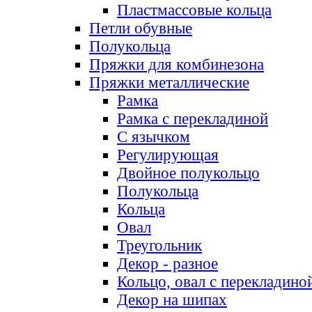
Пластмассовые кольца
Петли обувные
Полукольца
Пряжки для комбинезона
Пряжки металлические
Рамка
Рамка с перекладиной
С язычком
Регулирующая
Двойное полукольцо
Полукольца
Кольца
Овал
Треугольник
Декор - разное
Кольцо, овал с перекладино
Декор на шипах