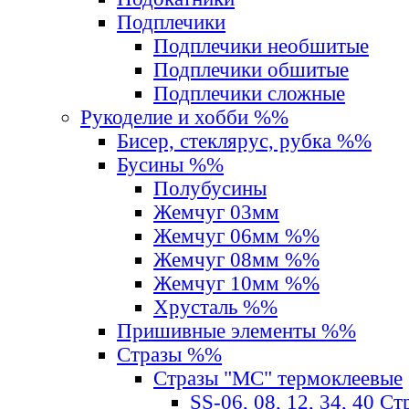
Подплечики
Подплечики необшитые
Подплечики обшитые
Подплечики сложные
Рукоделие и хобби %%
Бисер, стеклярус, рубка %%
Бусины %%
Полубусины
Жемчуг 03мм
Жемчуг 06мм %%
Жемчуг 08мм %%
Жемчуг 10мм %%
Хрусталь %%
Пришивные элементы %%
Стразы %%
Стразы "MС" термоклеевые
SS-06, 08, 12, 34, 40 С