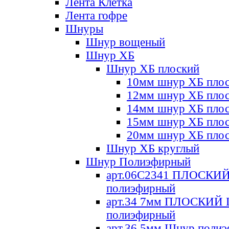
Лента Клетка
Лента гофре
Шнуры
Шнур вощеный
Шнур ХБ
Шнур ХБ плоский
10мм шнур ХБ пло
12мм шнур ХБ пло
14мм шнур ХБ пло
15мм шнур ХБ пло
20мм шнур ХБ пло
Шнур ХБ круглый
Шнур Полиэфирный
арт.06С2341 ПЛОСКИ
полиэфирный
арт.34 7мм ПЛОСКИЙ
полиэфирный
арт.36 5мм Шнур поли