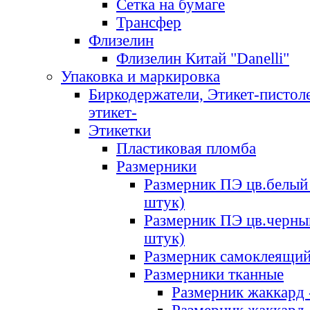
Сетка на бумаге
Трансфер
Флизелин
Флизелин Китай "Danelli"
Упаковка и маркировка
Биркодержатели, Этикет-пистоле
этикет-
Этикетки
Пластиковая пломба
Размерники
Размерник ПЭ цв.белый 
штук)
Размерник ПЭ цв.черны
штук)
Размерник самоклеящи
Размерники тканные
Размерник жаккард 