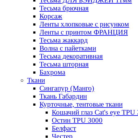
Тесьма ДЛЯ БЭЙДЖЕЙ 11мм
Тесьма брючная
Корсаж
Ленты хлопковые с рисунком
Ленты с принтом ФРАНЦИЯ
Тесьма жаккард
Волна с пайетками
Тесьма декоративная
Тесьма шторная
Бахрома
Ткани
Сингапур (Манго)
Ткань Габардин
Курточные, тентовые ткани
Кошачий глаз Cat's eye TPU
Остин TPU 3000
Белфаст
Честер