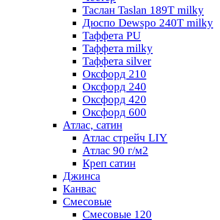
Таслан Taslan 189T milky
Дюспо Dewspo 240T milky
Таффета PU
Таффета milky
Таффета silver
Оксфорд 210
Оксфорд 240
Оксфорд 420
Оксфорд 600
Атлас, сатин
Атлас стрейч LIY
Атлас 90 г/м2
Креп сатин
Джинса
Канвас
Смесовые
Смесовые 120