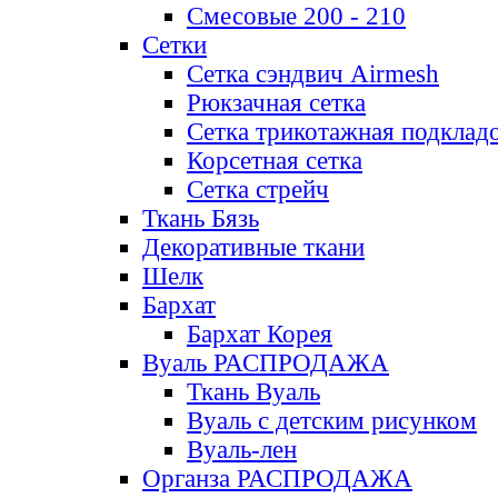
Смесовые 200 - 210
Сетки
Сетка сэндвич Airmesh
Рюкзачная сетка
Сетка трикотажная подклад
Корсетная сетка
Сетка стрейч
Ткань Бязь
Декоративные ткани
Шелк
Бархат
Бархат Корея
Вуаль РАСПРОДАЖА
Ткань Вуаль
Вуаль с детским рисунком
Вуаль-лен
Органза РАСПРОДАЖА