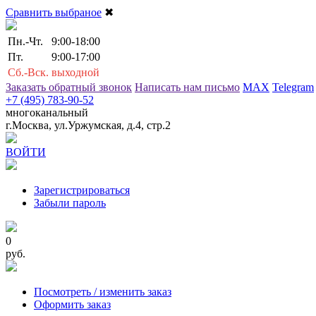
Сравнить выбраное
✖
Пн.-Чт.
9:00-18:00
Пт.
9:00-17:00
Сб.-Вск.
выходной
Заказать обратный звонок
Написать нам письмо
MAX
Telegram
+7 (495) 783-90-52
многоканальный
г.Москва, ул.Уржумская, д.4, стр.2
ВОЙТИ
Зарегистрироваться
Забыли пароль
0
руб.
Посмотреть / изменить заказ
Оформить заказ