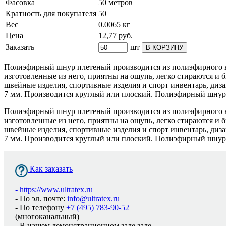
Фасовка
50 метров
Кратность для покупателя
50
Вес
0.0065 кг
Цена
12,77
руб.
Заказать
шт
В КОРЗИНУ
Полиэфирный шнур плетеный производится из полиэфирного во
изготовленные из него, приятны на ощупь, легко стираются и 
швейные изделия, спортивные изделия и спорт инвентарь, диза
7 мм. Производится круглый или плоский. Полиэфирный шнур бы
Полиэфирный шнур плетеный производится из полиэфирного во
изготовленные из него, приятны на ощупь, легко стираются и 
швейные изделия, спортивные изделия и спорт инвентарь, диза
7 мм. Производится круглый или плоский. Полиэфирный шнур бы
Как заказать
-
https://www.ultratex.ru
- По эл. почте:
info@ultratex.ru
- По телефону
+7 (495) 783-90-52
(многоканальный)
- В нашем демонстрационном зале зале.