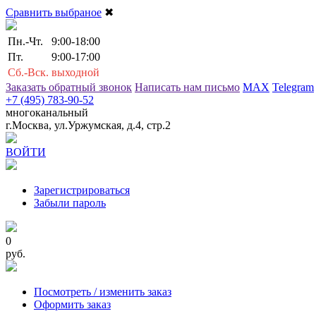
Сравнить выбраное
✖
Пн.-Чт.
9:00-18:00
Пт.
9:00-17:00
Сб.-Вск.
выходной
Заказать обратный звонок
Написать нам письмо
MAX
Telegram
+7 (495) 783-90-52
многоканальный
г.Москва, ул.Уржумская, д.4, стр.2
ВОЙТИ
Зарегистрироваться
Забыли пароль
0
руб.
Посмотреть / изменить заказ
Оформить заказ