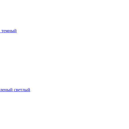
й темный
зеленый светлый