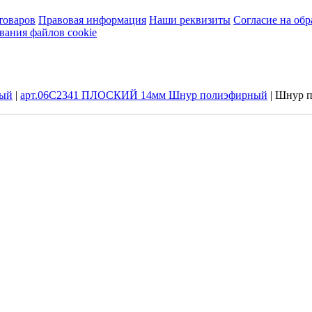
товаров
Правовая информация
Наши реквизиты
Согласие на об
вания файлов cookie
ый
|
арт.06С2341 ПЛОСКИЙ 14мм Шнур полиэфирный
|
Шнур п