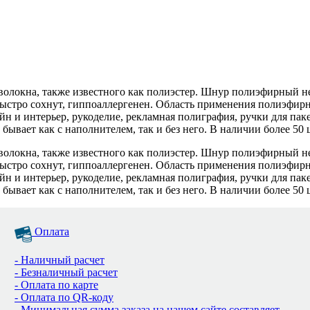
локна, также известного как полиэстер. Шнур полиэфирный не
быстро сохнут, гиппоаллергенен. Область применения полиэфирн
йн и интерьер, рукоделие, рекламная полиграфия, ручки для па
вает как с наполнителем, так и без него. В наличии более 50 
локна, также известного как полиэстер. Шнур полиэфирный не
быстро сохнут, гиппоаллергенен. Область применения полиэфирн
йн и интерьер, рукоделие, рекламная полиграфия, ручки для па
вает как с наполнителем, так и без него. В наличии более 50 
Оплата
- Наличный расчет
- Безналичный расчет
- Оплата по карте
- Оплата по QR-коду
- Минимальная сумма заказа на нашем сайте составляет