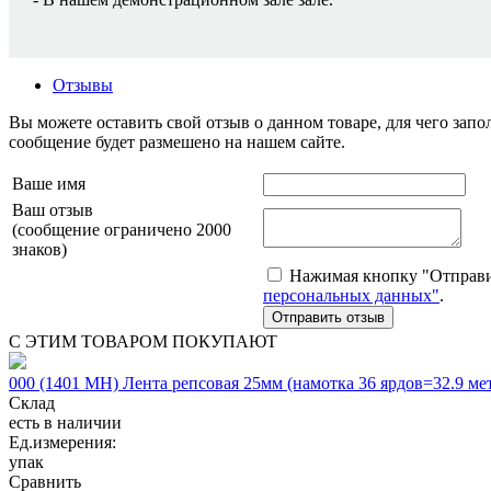
Отзывы
Вы можете оставить свой отзыв о данном товаре, для чего за
сообщение будет размешено на нашем сайте.
Ваше имя
Ваш отзыв
(сообщение ограничено 2000
знаков)
Нажимая кнопку "Отправит
персональных данных"
.
С ЭТИМ ТОВАРОМ ПОКУПАЮТ
000 (1401 МН) Лента репсовая 25мм (намотка 36 ярдов=32.9 м
Склад
есть в наличии
Ед.измерения:
упак
Сравнить