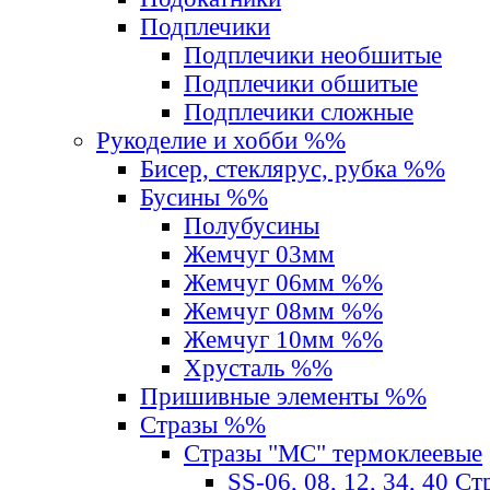
Подплечики
Подплечики необшитые
Подплечики обшитые
Подплечики сложные
Рукоделие и хобби %%
Бисер, стеклярус, рубка %%
Бусины %%
Полубусины
Жемчуг 03мм
Жемчуг 06мм %%
Жемчуг 08мм %%
Жемчуг 10мм %%
Хрусталь %%
Пришивные элементы %%
Стразы %%
Стразы "MС" термоклеевые
SS-06, 08, 12, 34, 40 С