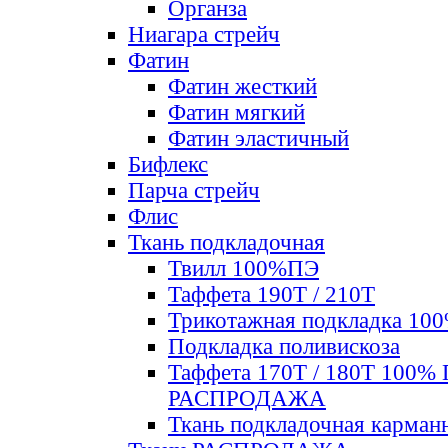
Органза
Ниагара стрейч
Фатин
Фатин жесткий
Фатин мягкий
Фатин элаcтичный
Бифлекс
Парча стрейч
Флис
Ткань подкладочная
Твилл 100%ПЭ
Таффета 190Т / 210Т
Трикотажная подкладка 10
Подкладка поливискоза
Таффета 170Т / 180Т 100%
РАСПРОДАЖА
Ткань подкладочная карман