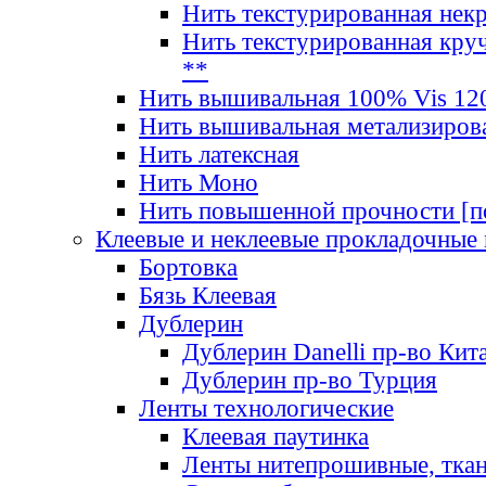
Нить текстурированная нек
Нить текстурированная круч
**
Нить вышивальная 100% Vis 120
Нить вышивальная метализиров
Нить латексная
Нить Моно
Нить повышенной прочности [под
Клеевые и неклеевые прокладочные
Бортовка
Бязь Клеевая
Дублерин
Дублерин Danelli пр-во Кит
Дублерин пр-во Турция
Ленты технологические
Клеевая паутинка
Ленты нитепрошивные, ткан