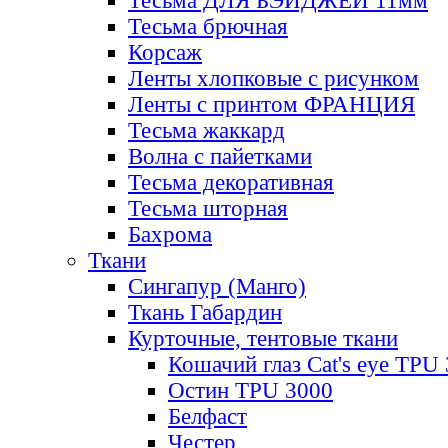
Тесьма ДЛЯ БЭЙДЖЕЙ 11мм
Тесьма брючная
Корсаж
Ленты хлопковые с рисунком
Ленты с принтом ФРАНЦИЯ
Тесьма жаккард
Волна с пайетками
Тесьма декоративная
Тесьма шторная
Бахрома
Ткани
Сингапур (Манго)
Ткань Габардин
Курточные, тентовые ткани
Кошачий глаз Cat's eye TPU
Остин TPU 3000
Белфаст
Честер