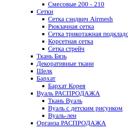
Смесовые 200 - 210
Сетки
Сетка сэндвич Airmesh
Рюкзачная сетка
Сетка трикотажная подклад
Корсетная сетка
Сетка стрейч
Ткань Бязь
Декоративные ткани
Шелк
Бархат
Бархат Корея
Вуаль РАСПРОДАЖА
Ткань Вуаль
Вуаль с детским рисунком
Вуаль-лен
Органза РАСПРОДАЖА