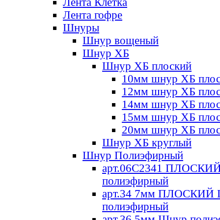
Лента Клетка
Лента гофре
Шнуры
Шнур вощеный
Шнур ХБ
Шнур ХБ плоский
10мм шнур ХБ пло
12мм шнур ХБ пло
14мм шнур ХБ пло
15мм шнур ХБ пло
20мм шнур ХБ пло
Шнур ХБ круглый
Шнур Полиэфирный
арт.06С2341 ПЛОСКИ
полиэфирный
арт.34 7мм ПЛОСКИЙ
полиэфирный
арт.36 5мм Шнур поли