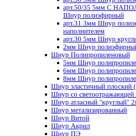
арт.50/35 5мм С НА
Шнур полиэфирный
арт.31 3мм Шнур полиэ
наполнителем
арт.30 5мм Шнур кругл
2мм Шнур полиэфирны
Шнур Полипропиленовый
5мм Шнур полипропил
6мм Шнур полипропил
8мм Шнур полипропил
Шнур эластичный плоский 
Шнур со светоотражающей
Шнур атласный "круглый" 
Шнур метализированный
Шнур Витой
Шнур Акрил
Шнур ПЭ