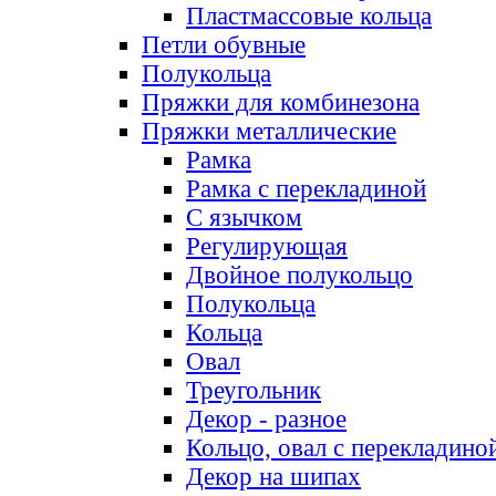
Пластмассовые кольца
Петли обувные
Полукольца
Пряжки для комбинезона
Пряжки металлические
Рамка
Рамка с перекладиной
С язычком
Регулирующая
Двойное полукольцо
Полукольца
Кольца
Овал
Треугольник
Декор - разное
Кольцо, овал с перекладино
Декор на шипах