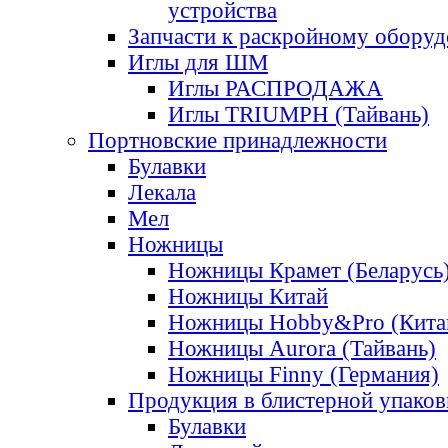
устройства
Запчасти к раскройному обору
Иглы для ШМ
Иглы РАСПРОДАЖА
Иглы TRIUMPH (Тайвань)
Портновские принадлежности
Булавки
Лекала
Мел
Ножницы
Ножницы Крамет (Беларусь
Ножницы Китай
Ножницы Hobby&Pro (Кита
Ножницы Aurora (Тайвань)
Ножницы Finny (Германия)
Продукция в блистерной упаков
Булавки