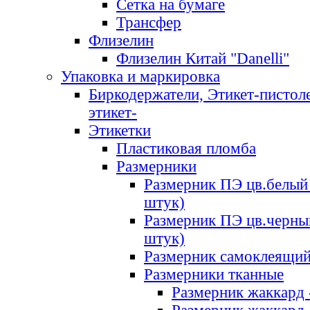
Сетка на бумаге
Трансфер
Флизелин
Флизелин Китай "Danelli"
Упаковка и маркировка
Биркодержатели, Этикет-пистоле
этикет-
Этикетки
Пластиковая пломба
Размерники
Размерник ПЭ цв.белый 
штук)
Размерник ПЭ цв.черны
штук)
Размерник самоклеящи
Размерники тканные
Размерник жаккард 