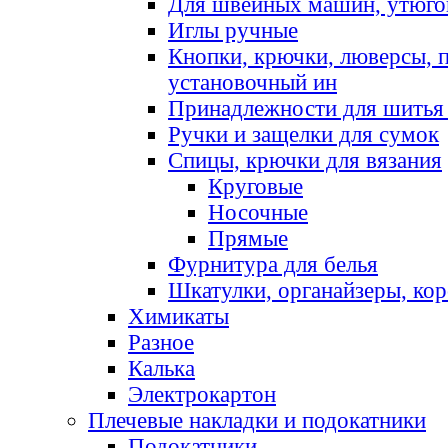
Для швейных машин, утюго
Иглы ручные
Кнопки, крючки, люверсы, 
установочный ин
Принадлежности для шитья 
Ручки и защелки для сумок
Спицы, крючки для вязания
Круговые
Носочные
Прямые
Фурнитура для белья
Шкатулки, органайзеры, кор
Химикаты
Разное
Калька
Электрокартон
Плечевые накладки и подокатники
Подокатники