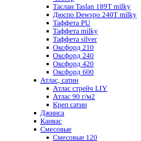
Таслан Taslan 189T milky
Дюспо Dewspo 240T milky
Таффета PU
Таффета milky
Таффета silver
Оксфорд 210
Оксфорд 240
Оксфорд 420
Оксфорд 600
Атлас, сатин
Атлас стрейч LIY
Атлас 90 г/м2
Креп сатин
Джинса
Канвас
Смесовые
Смесовые 120