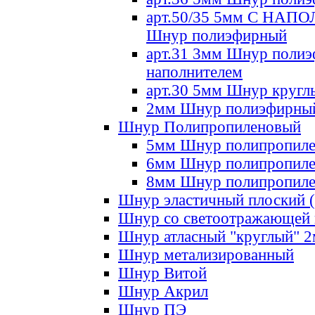
арт.50/35 5мм С НА
Шнур полиэфирный
арт.31 3мм Шнур полиэ
наполнителем
арт.30 5мм Шнур кругл
2мм Шнур полиэфирны
Шнур Полипропиленовый
5мм Шнур полипропил
6мм Шнур полипропил
8мм Шнур полипропил
Шнур эластичный плоский 
Шнур со светоотражающей
Шнур атласный "круглый" 
Шнур метализированный
Шнур Витой
Шнур Акрил
Шнур ПЭ