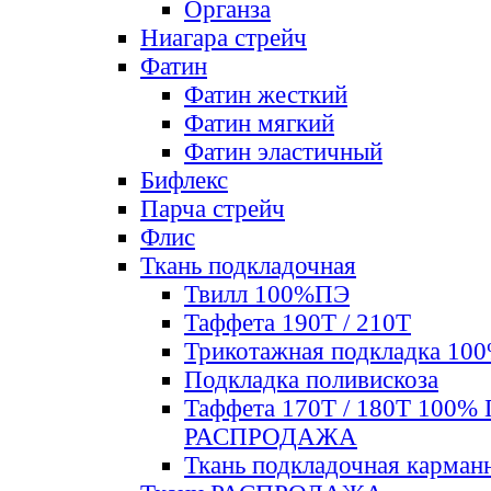
Органза
Ниагара стрейч
Фатин
Фатин жесткий
Фатин мягкий
Фатин элаcтичный
Бифлекс
Парча стрейч
Флис
Ткань подкладочная
Твилл 100%ПЭ
Таффета 190Т / 210Т
Трикотажная подкладка 10
Подкладка поливискоза
Таффета 170Т / 180Т 100%
РАСПРОДАЖА
Ткань подкладочная карман