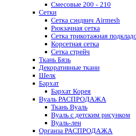
Смесовые 200 - 210
Сетки
Сетка сэндвич Airmesh
Рюкзачная сетка
Сетка трикотажная подклад
Корсетная сетка
Сетка стрейч
Ткань Бязь
Декоративные ткани
Шелк
Бархат
Бархат Корея
Вуаль РАСПРОДАЖА
Ткань Вуаль
Вуаль с детским рисунком
Вуаль-лен
Органза РАСПРОДАЖА