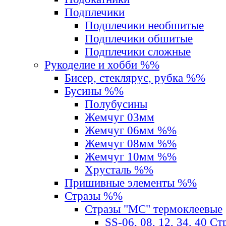
Подплечики
Подплечики необшитые
Подплечики обшитые
Подплечики сложные
Рукоделие и хобби %%
Бисер, стеклярус, рубка %%
Бусины %%
Полубусины
Жемчуг 03мм
Жемчуг 06мм %%
Жемчуг 08мм %%
Жемчуг 10мм %%
Хрусталь %%
Пришивные элементы %%
Стразы %%
Стразы "MС" термоклеевые
SS-06, 08, 12, 34, 40 С