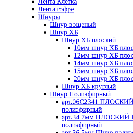
Лента Клетка
Лента гофре
Шнуры
Шнур вощеный
Шнур ХБ
Шнур ХБ плоский
10мм шнур ХБ пло
12мм шнур ХБ пло
14мм шнур ХБ пло
15мм шнур ХБ пло
20мм шнур ХБ пло
Шнур ХБ круглый
Шнур Полиэфирный
арт.06С2341 ПЛОСКИ
полиэфирный
арт.34 7мм ПЛОСКИЙ
полиэфирный
арт.36 5мм Шнур поли