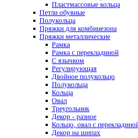
Пластмассовые кольца
Петли обувные
Полукольца
Пряжки для комбинезона
Пряжки металлические
Рамка
Рамка с перекладиной
С язычком
Регулирующая
Двойное полукольцо
Полукольца
Кольца
Овал
Треугольник
Декор - разное
Кольцо, овал с перекладино
Декор на шипах