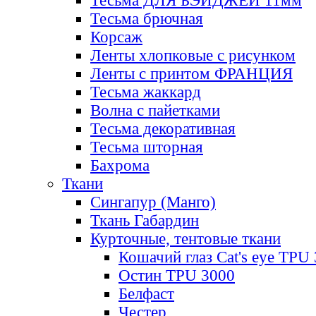
Тесьма ДЛЯ БЭЙДЖЕЙ 11мм
Тесьма брючная
Корсаж
Ленты хлопковые с рисунком
Ленты с принтом ФРАНЦИЯ
Тесьма жаккард
Волна с пайетками
Тесьма декоративная
Тесьма шторная
Бахрома
Ткани
Сингапур (Манго)
Ткань Габардин
Курточные, тентовые ткани
Кошачий глаз Cat's eye TPU
Остин TPU 3000
Белфаст
Честер