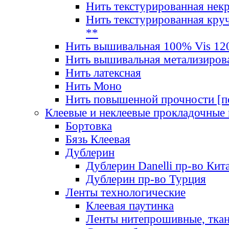
Нить текстурированная нек
Нить текстурированная круч
**
Нить вышивальная 100% Vis 120
Нить вышивальная метализиров
Нить латексная
Нить Моно
Нить повышенной прочности [под
Клеевые и неклеевые прокладочные
Бортовка
Бязь Клеевая
Дублерин
Дублерин Danelli пр-во Кит
Дублерин пр-во Турция
Ленты технологические
Клеевая паутинка
Ленты нитепрошивные, ткан