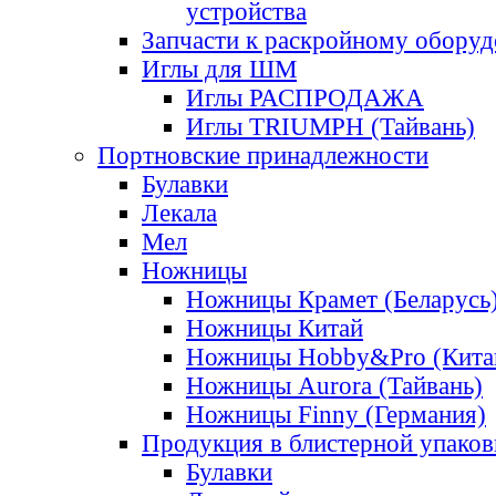
устройства
Запчасти к раскройному обору
Иглы для ШМ
Иглы РАСПРОДАЖА
Иглы TRIUMPH (Тайвань)
Портновские принадлежности
Булавки
Лекала
Мел
Ножницы
Ножницы Крамет (Беларусь
Ножницы Китай
Ножницы Hobby&Pro (Кита
Ножницы Aurora (Тайвань)
Ножницы Finny (Германия)
Продукция в блистерной упаков
Булавки