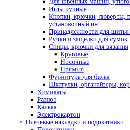
Для швейных машин, утюго
Иглы ручные
Кнопки, крючки, люверсы, 
установочный ин
Принадлежности для шитья 
Ручки и защелки для сумок
Спицы, крючки для вязания
Круговые
Носочные
Прямые
Фурнитура для белья
Шкатулки, органайзеры, кор
Химикаты
Разное
Калька
Электрокартон
Плечевые накладки и подокатники
Подокатники