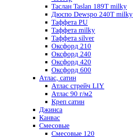
Таслан Taslan 189T milky
Дюспо Dewspo 240T milky
Таффета PU
Таффета milky
Таффета silver
Оксфорд 210
Оксфорд 240
Оксфорд 420
Оксфорд 600
Атлас, сатин
Атлас стрейч LIY
Атлас 90 г/м2
Креп сатин
Джинса
Канвас
Смесовые
Смесовые 120