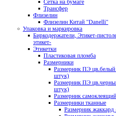
Сетка на бумаге
Трансфер
Флизелин
Флизелин Китай "Danelli"
Упаковка и маркировка
Биркодержатели, Этикет-пистоле
этикет-
Этикетки
Пластиковая пломба
Размерники
Размерник ПЭ цв.белый 
штук)
Размерник ПЭ цв.черны
штук)
Размерник самоклеящи
Размерники тканные
Размерник жаккард 