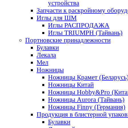
устройства
Запчасти к раскройному обору
Иглы для ШМ
Иглы РАСПРОДАЖА
Иглы TRIUMPH (Тайвань)
Портновские принадлежности
Булавки
Лекала
Мел
Ножницы
Ножницы Крамет (Беларусь
Ножницы Китай
Ножницы Hobby&Pro (Кита
Ножницы Aurora (Тайвань)
Ножницы Finny (Германия)
Продукция в блистерной упаков
Булавки