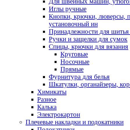
Для швейных машин, утюго
Иглы ручные
Кнопки, крючки, люверсы, 
установочный ин
Принадлежности для шитья 
Ручки и защелки для сумок
Спицы, крючки для вязания
Круговые
Носочные
Прямые
Фурнитура для белья
Шкатулки, органайзеры, кор
Химикаты
Разное
Калька
Электрокартон
Плечевые накладки и подокатники
Подокатники