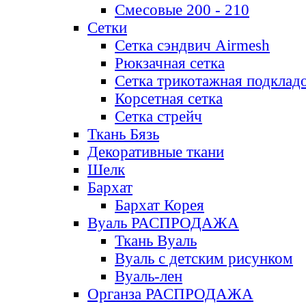
Смесовые 200 - 210
Сетки
Сетка сэндвич Airmesh
Рюкзачная сетка
Сетка трикотажная подклад
Корсетная сетка
Сетка стрейч
Ткань Бязь
Декоративные ткани
Шелк
Бархат
Бархат Корея
Вуаль РАСПРОДАЖА
Ткань Вуаль
Вуаль с детским рисунком
Вуаль-лен
Органза РАСПРОДАЖА