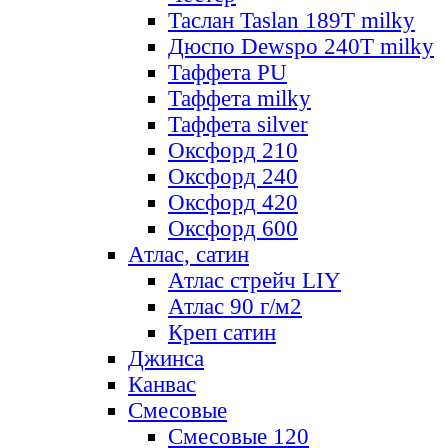
Таслан Taslan 189T milky
Дюспо Dewspo 240T milky
Таффета PU
Таффета milky
Таффета silver
Оксфорд 210
Оксфорд 240
Оксфорд 420
Оксфорд 600
Атлас, сатин
Атлас стрейч LIY
Атлас 90 г/м2
Креп сатин
Джинса
Канвас
Смесовые
Смесовые 120