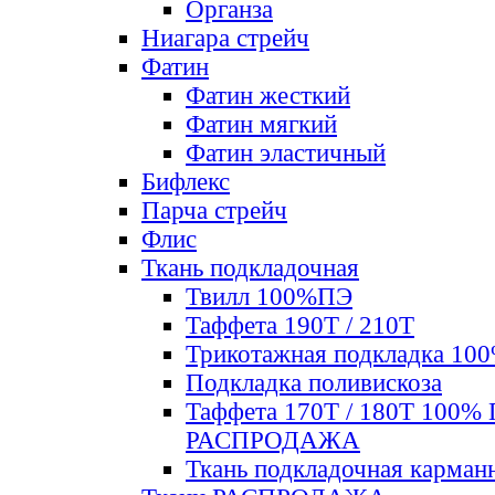
Органза
Ниагара стрейч
Фатин
Фатин жесткий
Фатин мягкий
Фатин элаcтичный
Бифлекс
Парча стрейч
Флис
Ткань подкладочная
Твилл 100%ПЭ
Таффета 190Т / 210Т
Трикотажная подкладка 10
Подкладка поливискоза
Таффета 170Т / 180Т 100%
РАСПРОДАЖА
Ткань подкладочная карман