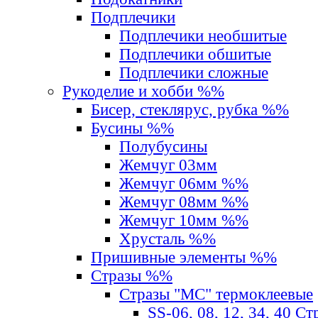
Подплечики
Подплечики необшитые
Подплечики обшитые
Подплечики сложные
Рукоделие и хобби %%
Бисер, стеклярус, рубка %%
Бусины %%
Полубусины
Жемчуг 03мм
Жемчуг 06мм %%
Жемчуг 08мм %%
Жемчуг 10мм %%
Хрусталь %%
Пришивные элементы %%
Стразы %%
Стразы "MС" термоклеевые
SS-06, 08, 12, 34, 40 С