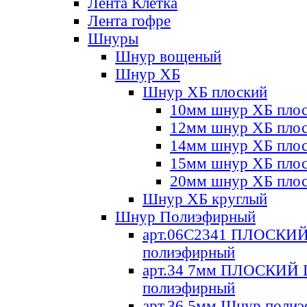
Лента Клетка
Лента гофре
Шнуры
Шнур вощеный
Шнур ХБ
Шнур ХБ плоский
10мм шнур ХБ пло
12мм шнур ХБ пло
14мм шнур ХБ пло
15мм шнур ХБ пло
20мм шнур ХБ пло
Шнур ХБ круглый
Шнур Полиэфирный
арт.06С2341 ПЛОСКИ
полиэфирный
арт.34 7мм ПЛОСКИЙ
полиэфирный
арт.36 5мм Шнур поли