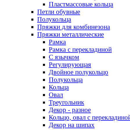
Пластмассовые кольца
Петли обувные
Полукольца
Пряжки для комбинезона
Пряжки металлические
Рамка
Рамка с перекладиной
С язычком
Регулирующая
Двойное полукольцо
Полукольца
Кольца
Овал
Треугольник
Декор - разное
Кольцо, овал с перекладино
Декор на шипах