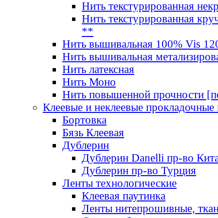
Нить текстурированная нек
Нить текстурированная круч
**
Нить вышивальная 100% Vis 120
Нить вышивальная метализиров
Нить латексная
Нить Моно
Нить повышенной прочности [под
Клеевые и неклеевые прокладочные
Бортовка
Бязь Клеевая
Дублерин
Дублерин Danelli пр-во Кит
Дублерин пр-во Турция
Ленты технологические
Клеевая паутинка
Ленты нитепрошивные, ткан