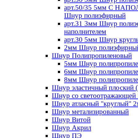
арт.50/35 5мм С НА
Шнур полиэфирный
арт.31 3мм Шнур полиэ
наполнителем
арт.30 5мм Шнур кругл
2мм Шнур полиэфирны
Шнур Полипропиленовый
5мм Шнур полипропил
6мм Шнур полипропил
8мм Шнур полипропил
Шнур эластичный плоский 
Шнур со светоотражающей
Шнур атласный "круглый" 
Шнур метализированный
Шнур Витой
Шнур Акрил
Шнур ПЭ