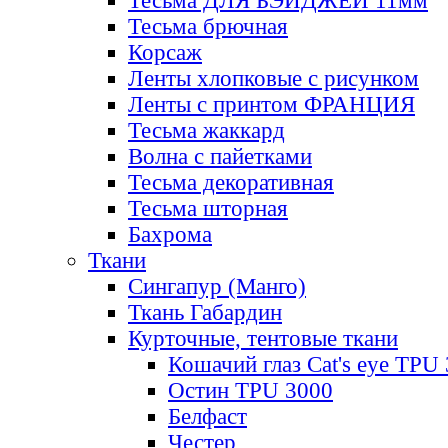
Тесьма ДЛЯ БЭЙДЖЕЙ 11мм
Тесьма брючная
Корсаж
Ленты хлопковые с рисунком
Ленты с принтом ФРАНЦИЯ
Тесьма жаккард
Волна с пайетками
Тесьма декоративная
Тесьма шторная
Бахрома
Ткани
Сингапур (Манго)
Ткань Габардин
Курточные, тентовые ткани
Кошачий глаз Cat's eye TPU
Остин TPU 3000
Белфаст
Честер