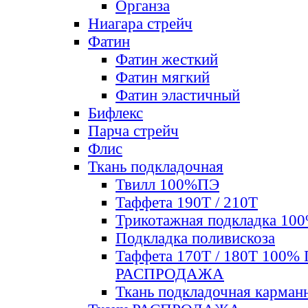
Органза
Ниагара стрейч
Фатин
Фатин жесткий
Фатин мягкий
Фатин элаcтичный
Бифлекс
Парча стрейч
Флис
Ткань подкладочная
Твилл 100%ПЭ
Таффета 190Т / 210Т
Трикотажная подкладка 10
Подкладка поливискоза
Таффета 170Т / 180Т 100%
РАСПРОДАЖА
Ткань подкладочная карман