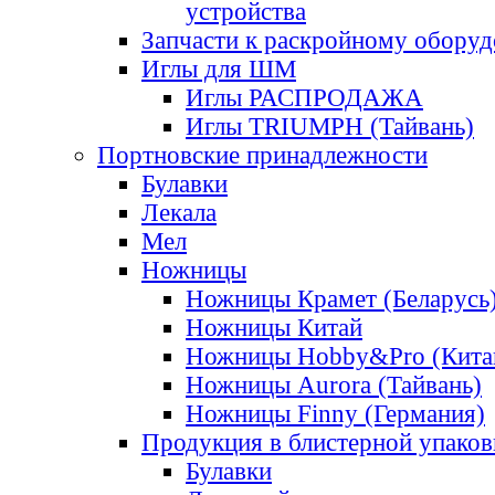
устройства
Запчасти к раскройному обору
Иглы для ШМ
Иглы РАСПРОДАЖА
Иглы TRIUMPH (Тайвань)
Портновские принадлежности
Булавки
Лекала
Мел
Ножницы
Ножницы Крамет (Беларусь
Ножницы Китай
Ножницы Hobby&Pro (Кита
Ножницы Aurora (Тайвань)
Ножницы Finny (Германия)
Продукция в блистерной упаков
Булавки