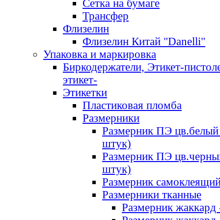
Сетка на бумаге
Трансфер
Флизелин
Флизелин Китай "Danelli"
Упаковка и маркировка
Биркодержатели, Этикет-пистоле
этикет-
Этикетки
Пластиковая пломба
Размерники
Размерник ПЭ цв.белый 
штук)
Размерник ПЭ цв.черны
штук)
Размерник самоклеящи
Размерники тканные
Размерник жаккард 