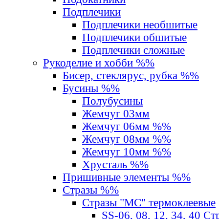
Подплечики
Подплечики необшитые
Подплечики обшитые
Подплечики сложные
Рукоделие и хобби %%
Бисер, стеклярус, рубка %%
Бусины %%
Полубусины
Жемчуг 03мм
Жемчуг 06мм %%
Жемчуг 08мм %%
Жемчуг 10мм %%
Хрусталь %%
Пришивные элементы %%
Стразы %%
Стразы "MС" термоклеевые
SS-06, 08, 12, 34, 40 С