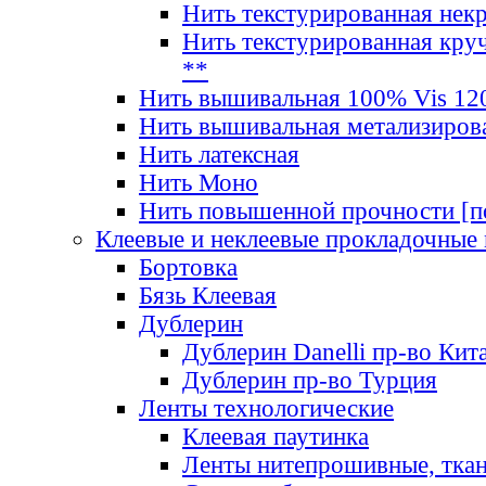
Нить текстурированная нек
Нить текстурированная круч
**
Нить вышивальная 100% Vis 120
Нить вышивальная метализиров
Нить латексная
Нить Моно
Нить повышенной прочности [под
Клеевые и неклеевые прокладочные
Бортовка
Бязь Клеевая
Дублерин
Дублерин Danelli пр-во Кит
Дублерин пр-во Турция
Ленты технологические
Клеевая паутинка
Ленты нитепрошивные, ткан