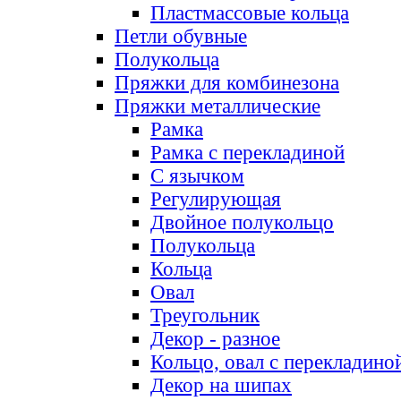
Пластмассовые кольца
Петли обувные
Полукольца
Пряжки для комбинезона
Пряжки металлические
Рамка
Рамка с перекладиной
С язычком
Регулирующая
Двойное полукольцо
Полукольца
Кольца
Овал
Треугольник
Декор - разное
Кольцо, овал с перекладино
Декор на шипах