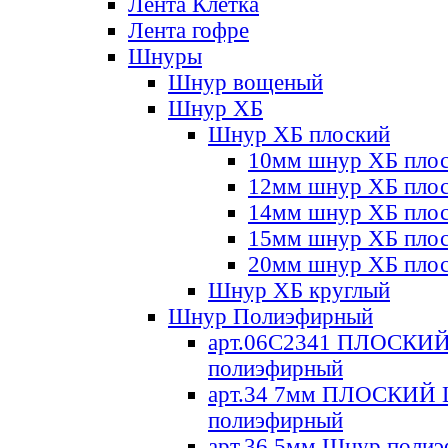
Лента Клетка
Лента гофре
Шнуры
Шнур вощеный
Шнур ХБ
Шнур ХБ плоский
10мм шнур ХБ пло
12мм шнур ХБ пло
14мм шнур ХБ пло
15мм шнур ХБ пло
20мм шнур ХБ пло
Шнур ХБ круглый
Шнур Полиэфирный
арт.06С2341 ПЛОСКИ
полиэфирный
арт.34 7мм ПЛОСКИЙ
полиэфирный
арт.36 5мм Шнур поли