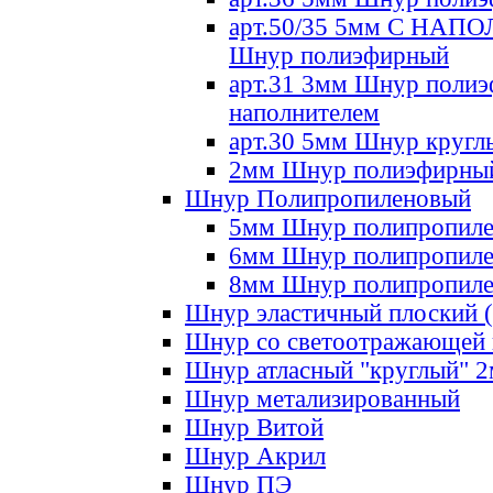
арт.50/35 5мм С НА
Шнур полиэфирный
арт.31 3мм Шнур полиэ
наполнителем
арт.30 5мм Шнур кругл
2мм Шнур полиэфирны
Шнур Полипропиленовый
5мм Шнур полипропил
6мм Шнур полипропил
8мм Шнур полипропил
Шнур эластичный плоский 
Шнур со светоотражающей
Шнур атласный "круглый" 
Шнур метализированный
Шнур Витой
Шнур Акрил
Шнур ПЭ