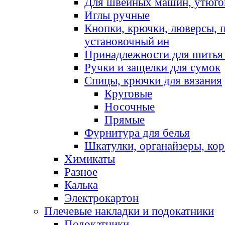
Для швейных машин, утюго
Иглы ручные
Кнопки, крючки, люверсы, 
установочный ин
Принадлежности для шитья 
Ручки и защелки для сумок
Спицы, крючки для вязания
Круговые
Носочные
Прямые
Фурнитура для белья
Шкатулки, органайзеры, кор
Химикаты
Разное
Калька
Электрокартон
Плечевые накладки и подокатники
Подокатники