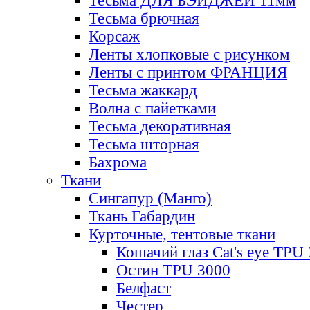
Тесьма ДЛЯ БЭЙДЖЕЙ 11мм
Тесьма брючная
Корсаж
Ленты хлопковые с рисунком
Ленты с принтом ФРАНЦИЯ
Тесьма жаккард
Волна с пайетками
Тесьма декоративная
Тесьма шторная
Бахрома
Ткани
Сингапур (Манго)
Ткань Габардин
Курточные, тентовые ткани
Кошачий глаз Cat's eye TPU
Остин TPU 3000
Белфаст
Честер