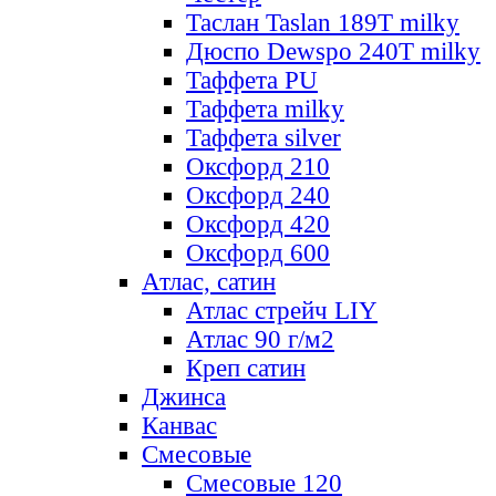
Таслан Taslan 189T milky
Дюспо Dewspo 240T milky
Таффета PU
Таффета milky
Таффета silver
Оксфорд 210
Оксфорд 240
Оксфорд 420
Оксфорд 600
Атлас, сатин
Атлас стрейч LIY
Атлас 90 г/м2
Креп сатин
Джинса
Канвас
Смесовые
Смесовые 120