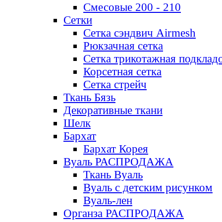
Смесовые 200 - 210
Сетки
Сетка сэндвич Airmesh
Рюкзачная сетка
Сетка трикотажная подклад
Корсетная сетка
Сетка стрейч
Ткань Бязь
Декоративные ткани
Шелк
Бархат
Бархат Корея
Вуаль РАСПРОДАЖА
Ткань Вуаль
Вуаль с детским рисунком
Вуаль-лен
Органза РАСПРОДАЖА