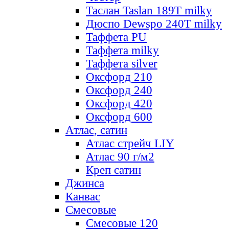
Таслан Taslan 189T milky
Дюспо Dewspo 240T milky
Таффета PU
Таффета milky
Таффета silver
Оксфорд 210
Оксфорд 240
Оксфорд 420
Оксфорд 600
Атлас, сатин
Атлас стрейч LIY
Атлас 90 г/м2
Креп сатин
Джинса
Канвас
Смесовые
Смесовые 120