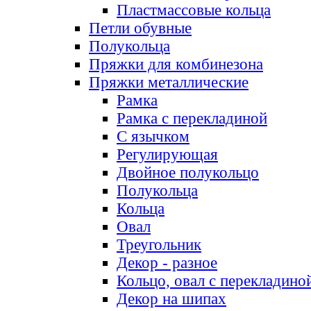
Пластмассовые кольца
Петли обувные
Полукольца
Пряжки для комбинезона
Пряжки металлические
Рамка
Рамка с перекладиной
С язычком
Регулирующая
Двойное полукольцо
Полукольца
Кольца
Овал
Треугольник
Декор - разное
Кольцо, овал с перекладино
Декор на шипах