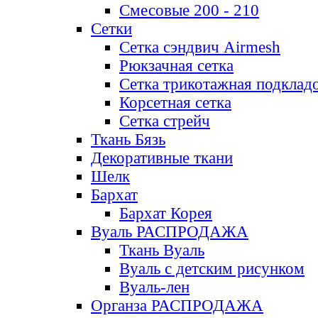
Смесовые 200 - 210
Сетки
Сетка сэндвич Airmesh
Рюкзачная сетка
Сетка трикотажная подклад
Корсетная сетка
Сетка стрейч
Ткань Бязь
Декоративные ткани
Шелк
Бархат
Бархат Корея
Вуаль РАСПРОДАЖА
Ткань Вуаль
Вуаль с детским рисунком
Вуаль-лен
Органза РАСПРОДАЖА