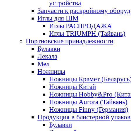
устройства
Запчасти к раскройному обору
Иглы для ШМ
Иглы РАСПРОДАЖА
Иглы TRIUMPH (Тайвань)
Портновские принадлежности
Булавки
Лекала
Мел
Ножницы
Ножницы Крамет (Беларусь
Ножницы Китай
Ножницы Hobby&Pro (Кита
Ножницы Aurora (Тайвань)
Ножницы Finny (Германия)
Продукция в блистерной упаков
Булавки