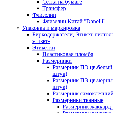
Сетка на бумаге
Трансфер
Флизелин
Флизелин Китай "Danelli"
Упаковка и маркировка
Биркодержатели, Этикет-пистоле
этикет-
Этикетки
Пластиковая пломба
Размерники
Размерник ПЭ цв.белый 
штук)
Размерник ПЭ цв.черны
штук)
Размерник самоклеящи
Размерники тканные
Размерник жаккард 