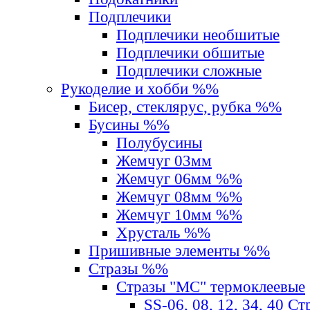
Подплечики
Подплечики необшитые
Подплечики обшитые
Подплечики сложные
Рукоделие и хобби %%
Бисер, стеклярус, рубка %%
Бусины %%
Полубусины
Жемчуг 03мм
Жемчуг 06мм %%
Жемчуг 08мм %%
Жемчуг 10мм %%
Хрусталь %%
Пришивные элементы %%
Стразы %%
Стразы "MС" термоклеевые
SS-06, 08, 12, 34, 40 С