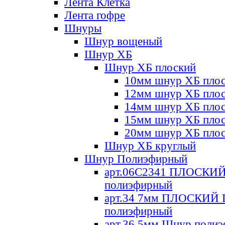
Лента Клетка
Лента гофре
Шнуры
Шнур вощеный
Шнур ХБ
Шнур ХБ плоский
10мм шнур ХБ пло
12мм шнур ХБ пло
14мм шнур ХБ пло
15мм шнур ХБ пло
20мм шнур ХБ пло
Шнур ХБ круглый
Шнур Полиэфирный
арт.06С2341 ПЛОСКИ
полиэфирный
арт.34 7мм ПЛОСКИЙ
полиэфирный
арт.36 5мм Шнур поли