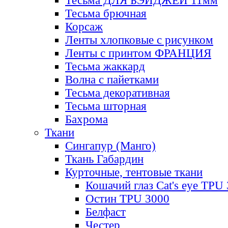
Тесьма ДЛЯ БЭЙДЖЕЙ 11мм
Тесьма брючная
Корсаж
Ленты хлопковые с рисунком
Ленты с принтом ФРАНЦИЯ
Тесьма жаккард
Волна с пайетками
Тесьма декоративная
Тесьма шторная
Бахрома
Ткани
Сингапур (Манго)
Ткань Габардин
Курточные, тентовые ткани
Кошачий глаз Cat's eye TPU
Остин TPU 3000
Белфаст
Честер