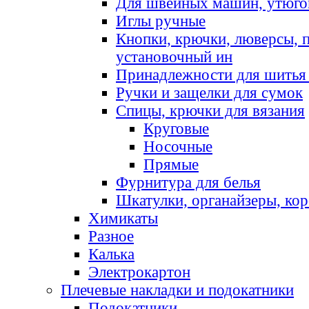
Для швейных машин, утюго
Иглы ручные
Кнопки, крючки, люверсы, 
установочный ин
Принадлежности для шитья 
Ручки и защелки для сумок
Спицы, крючки для вязания
Круговые
Носочные
Прямые
Фурнитура для белья
Шкатулки, органайзеры, кор
Химикаты
Разное
Калька
Электрокартон
Плечевые накладки и подокатники
Подокатники