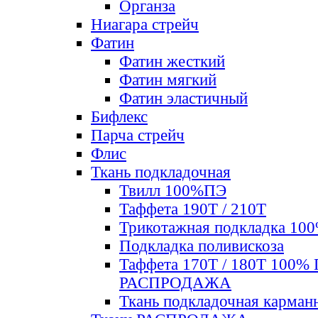
Органза
Ниагара стрейч
Фатин
Фатин жесткий
Фатин мягкий
Фатин элаcтичный
Бифлекс
Парча стрейч
Флис
Ткань подкладочная
Твилл 100%ПЭ
Таффета 190Т / 210Т
Трикотажная подкладка 10
Подкладка поливискоза
Таффета 170Т / 180Т 100%
РАСПРОДАЖА
Ткань подкладочная карман