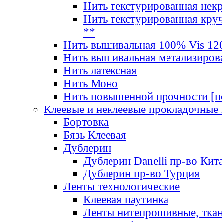
Нить текстурированная нек
Нить текстурированная круч
**
Нить вышивальная 100% Vis 120
Нить вышивальная метализиров
Нить латексная
Нить Моно
Нить повышенной прочности [под
Клеевые и неклеевые прокладочные
Бортовка
Бязь Клеевая
Дублерин
Дублерин Danelli пр-во Кит
Дублерин пр-во Турция
Ленты технологические
Клеевая паутинка
Ленты нитепрошивные, ткан