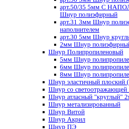
арт.50/35 5мм С НА
Шнур полиэфирный
арт.31 3мм Шнур полиэ
наполнителем
арт.30 5мм Шнур кругл
2мм Шнур полиэфирны
Шнур Полипропиленовый
5мм Шнур полипропил
6мм Шнур полипропил
8мм Шнур полипропил
Шнур эластичный плоский 
Шнур со светоотражающей
Шнур атласный "круглый" 
Шнур метализированный
Шнур Витой
Шнур Акрил
Шнур ПЭ