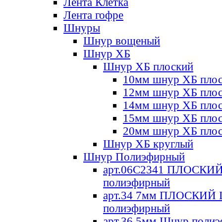
Лента Клетка
Лента гофре
Шнуры
Шнур вощеный
Шнур ХБ
Шнур ХБ плоский
10мм шнур ХБ пло
12мм шнур ХБ пло
14мм шнур ХБ пло
15мм шнур ХБ пло
20мм шнур ХБ пло
Шнур ХБ круглый
Шнур Полиэфирный
арт.06С2341 ПЛОСКИ
полиэфирный
арт.34 7мм ПЛОСКИЙ
полиэфирный
арт.36 5мм Шнур поли