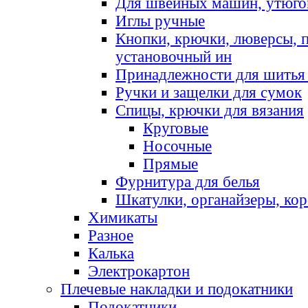
Для швейных машин, утюго
Иглы ручные
Кнопки, крючки, люверсы, 
установочный ин
Принадлежности для шитья 
Ручки и защелки для сумок
Спицы, крючки для вязания
Круговые
Носочные
Прямые
Фурнитура для белья
Шкатулки, органайзеры, кор
Химикаты
Разное
Калька
Электрокартон
Плечевые накладки и подокатники
Подокатники