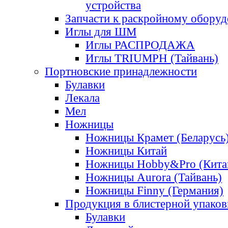
устройства
Запчасти к раскройному обору
Иглы для ШМ
Иглы РАСПРОДАЖА
Иглы TRIUMPH (Тайвань)
Портновские принадлежности
Булавки
Лекала
Мел
Ножницы
Ножницы Крамет (Беларусь
Ножницы Китай
Ножницы Hobby&Pro (Кита
Ножницы Aurora (Тайвань)
Ножницы Finny (Германия)
Продукция в блистерной упаков
Булавки