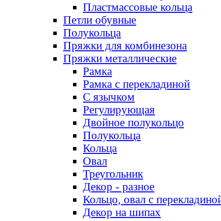
Пластмассовые кольца
Петли обувные
Полукольца
Пряжки для комбинезона
Пряжки металлические
Рамка
Рамка с перекладиной
С язычком
Регулирующая
Двойное полукольцо
Полукольца
Кольца
Овал
Треугольник
Декор - разное
Кольцо, овал с перекладино
Декор на шипах