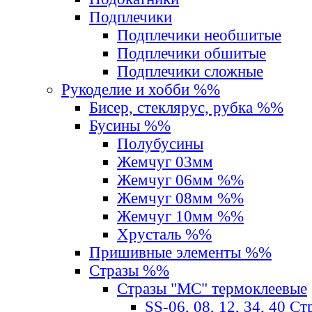
Подплечики
Подплечики необшитые
Подплечики обшитые
Подплечики сложные
Рукоделие и хобби %%
Бисер, стеклярус, рубка %%
Бусины %%
Полубусины
Жемчуг 03мм
Жемчуг 06мм %%
Жемчуг 08мм %%
Жемчуг 10мм %%
Хрусталь %%
Пришивные элементы %%
Стразы %%
Стразы "MС" термоклеевые
SS-06, 08, 12, 34, 40 С