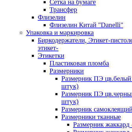
Сетка на бумаге
Трансфер
Флизелин
Флизелин Китай "Danelli"
Упаковка и маркировка
Биркодержатели, Этикет-пистоле
этикет-
Этикетки
Пластиковая пломба
Размерники
Размерник ПЭ цв.белый 
штук)
Размерник ПЭ цв.черны
штук)
Размерник самоклеящи
Размерники тканные
Размерник жаккард 