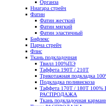
Органза
Ниагара стрейч
Фатин
Фатин жесткий
Фатин мягкий
Фатин элаcтичный
Бифлекс
Парча стрейч
Флис
Ткань подкладочная
Твилл 100%ПЭ
Таффета 190Т / 210Т
Трикотажная подкладка 10
Подкладка поливискоза
Таффета 170Т / 180Т 100%
РАСПРОДАЖА
Ткань подкладочная карман