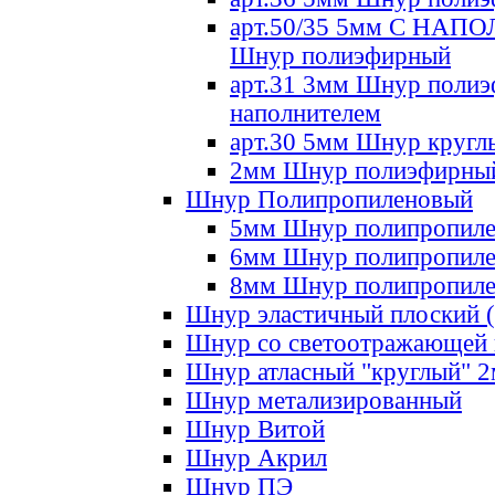
арт.50/35 5мм С НА
Шнур полиэфирный
арт.31 3мм Шнур полиэ
наполнителем
арт.30 5мм Шнур кругл
2мм Шнур полиэфирны
Шнур Полипропиленовый
5мм Шнур полипропил
6мм Шнур полипропил
8мм Шнур полипропил
Шнур эластичный плоский 
Шнур со светоотражающей
Шнур атласный "круглый" 
Шнур метализированный
Шнур Витой
Шнур Акрил
Шнур ПЭ