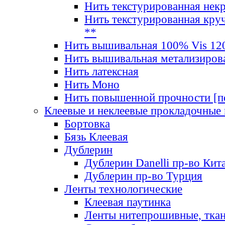
Нить текстурированная нек
Нить текстурированная круч
**
Нить вышивальная 100% Vis 120
Нить вышивальная метализиров
Нить латексная
Нить Моно
Нить повышенной прочности [под
Клеевые и неклеевые прокладочные
Бортовка
Бязь Клеевая
Дублерин
Дублерин Danelli пр-во Кит
Дублерин пр-во Турция
Ленты технологические
Клеевая паутинка
Ленты нитепрошивные, ткан