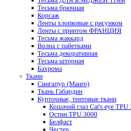
Тесьма ДЛЯ БЭЙДЖЕЙ 11мм
Тесьма брючная
Корсаж
Ленты хлопковые с рисунком
Ленты с принтом ФРАНЦИЯ
Тесьма жаккард
Волна с пайетками
Тесьма декоративная
Тесьма шторная
Бахрома
Ткани
Сингапур (Манго)
Ткань Габардин
Курточные, тентовые ткани
Кошачий глаз Cat's eye TPU
Остин TPU 3000
Белфаст
Честер