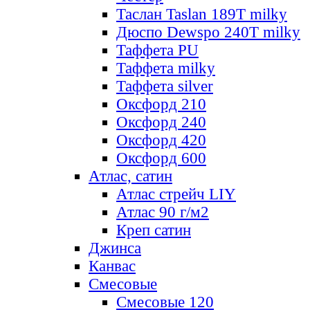
Таслан Taslan 189T milky
Дюспо Dewspo 240T milky
Таффета PU
Таффета milky
Таффета silver
Оксфорд 210
Оксфорд 240
Оксфорд 420
Оксфорд 600
Атлас, сатин
Атлас стрейч LIY
Атлас 90 г/м2
Креп сатин
Джинса
Канвас
Смесовые
Смесовые 120