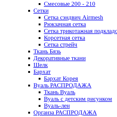
Смесовые 200 - 210
Сетки
Сетка сэндвич Airmesh
Рюкзачная сетка
Сетка трикотажная подклад
Корсетная сетка
Сетка стрейч
Ткань Бязь
Декоративные ткани
Шелк
Бархат
Бархат Корея
Вуаль РАСПРОДАЖА
Ткань Вуаль
Вуаль с детским рисунком
Вуаль-лен
Органза РАСПРОДАЖА