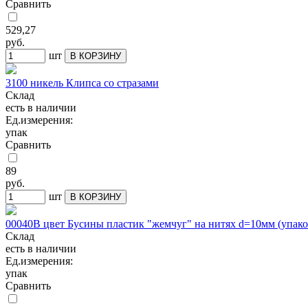
Сравнить
529,27
руб.
шт
В КОРЗИНУ
3100 никель Клипса со стразами
Склад
есть в наличии
Ед.измерения:
упак
Сравнить
89
руб.
шт
В КОРЗИНУ
00040В цвет Бусины пластик "жемчуг" на нитях d=10мм (упаков
Склад
есть в наличии
Ед.измерения:
упак
Сравнить