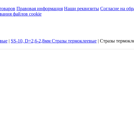
товаров
Правовая информация
Наши реквизиты
Согласие на об
вания файлов cookie
евые
|
SS-10, D=2,6-2,8мм Стразы термоклеевые
|
Стразы термокле