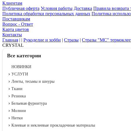
Клиентам
Публичная оферта
Условия работы
Доставка
Правила возврата 
Политика обработки персональных данных
Политика использо
Поставщикам
Вопрос - Ответ
Карта цветов
Контакты
Главная
|
|
Рукоделие и хобби
|
Стразы
|
Стразы "MС" термокле
CRYSTAL
Все категории
НОВИНКИ
УСЛУГИ
Ленты, тесьмы и шнуры
Ткани
Резинка
Бельевая фурнитура
Молнии
Нитки
Клеевые и неклеевые прокладочные материалы