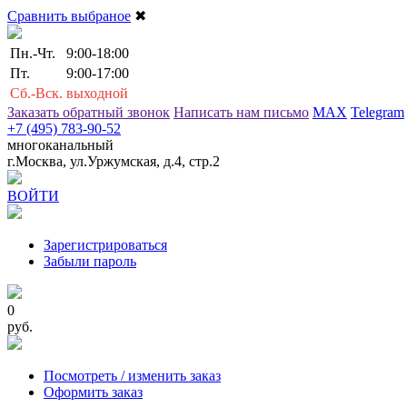
Сравнить выбраное
✖
Пн.-Чт.
9:00-18:00
Пт.
9:00-17:00
Сб.-Вск.
выходной
Заказать обратный звонок
Написать нам письмо
MAX
Telegram
+7 (495) 783-90-52
многоканальный
г.Москва, ул.Уржумская, д.4, стр.2
ВОЙТИ
Зарегистрироваться
Забыли пароль
0
руб.
Посмотреть / изменить заказ
Оформить заказ