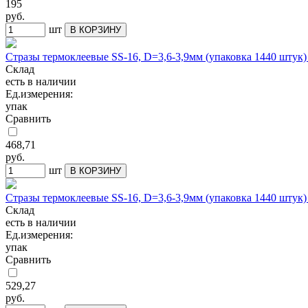
195
руб.
шт
В КОРЗИНУ
Стразы термоклеевые SS-16, D=3,6-3,9мм (упаковка 1440 шту
Склад
есть в наличии
Ед.измерения:
упак
Сравнить
468,71
руб.
шт
В КОРЗИНУ
Стразы термоклеевые SS-16, D=3,6-3,9мм (упаковка 1440 штук
Склад
есть в наличии
Ед.измерения:
упак
Сравнить
529,27
руб.