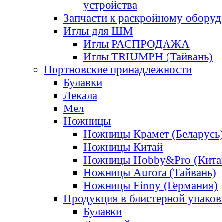
устройства
Запчасти к раскройному обору
Иглы для ШМ
Иглы РАСПРОДАЖА
Иглы TRIUMPH (Тайвань)
Портновские принадлежности
Булавки
Лекала
Мел
Ножницы
Ножницы Крамет (Беларусь
Ножницы Китай
Ножницы Hobby&Pro (Кита
Ножницы Aurora (Тайвань)
Ножницы Finny (Германия)
Продукция в блистерной упаков
Булавки