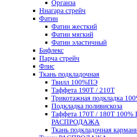
Органза
Ниагара стрейч
Фатин
Фатин жесткий
Фатин мягкий
Фатин элаcтичный
Бифлекс
Парча стрейч
Флис
Ткань подкладочная
Твилл 100%ПЭ
Таффета 190Т / 210Т
Трикотажная подкладка 10
Подкладка поливискоза
Таффета 170Т / 180Т 100%
РАСПРОДАЖА
Ткань подкладочная карман