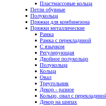
Пластмассовые кольца
Петли обувные
Полукольца
Пряжки для комбинезона
Пряжки металлические
Рамка
Рамка с перекладиной
С язычком
Регулирующая
Двойное полукольцо
Полукольца
Кольца
Овал
Треугольник
Декор - разное
Кольцо, овал с перекладино
Декор на шипах