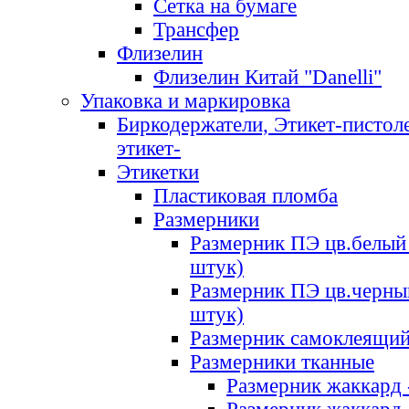
Сетка на бумаге
Трансфер
Флизелин
Флизелин Китай "Danelli"
Упаковка и маркировка
Биркодержатели, Этикет-пистоле
этикет-
Этикетки
Пластиковая пломба
Размерники
Размерник ПЭ цв.белый 
штук)
Размерник ПЭ цв.черны
штук)
Размерник самоклеящи
Размерники тканные
Размерник жаккард 