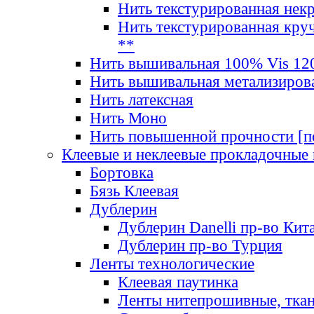
Нить текстурированная нек
Нить текстурированная круч
**
Нить вышивальная 100% Vis 120
Нить вышивальная метализиров
Нить латексная
Нить Моно
Нить повышенной прочности [под
Клеевые и неклеевые прокладочные
Бортовка
Бязь Клеевая
Дублерин
Дублерин Danelli пр-во Кит
Дублерин пр-во Турция
Ленты технологические
Клеевая паутинка
Ленты нитепрошивные, ткан