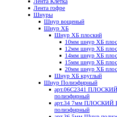
Лента Клетка
Лента гофре
Шнуры
Шнур вощеный
Шнур ХБ
Шнур ХБ плоский
10мм шнур ХБ пло
12мм шнур ХБ пло
14мм шнур ХБ пло
15мм шнур ХБ пло
20мм шнур ХБ пло
Шнур ХБ круглый
Шнур Полиэфирный
арт.06С2341 ПЛОСКИ
полиэфирный
арт.34 7мм ПЛОСКИЙ
полиэфирный
арт.36 5мм Шнур поли