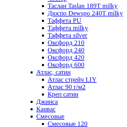
Таслан Taslan 189T milky
Дюспо Dewspo 240T milky
Таффета PU
Таффета milky
Таффета silver
Оксфорд 210
Оксфорд 240
Оксфорд 420
Оксфорд 600
Атлас, сатин
Атлас стрейч LIY
Атлас 90 г/м2
Креп сатин
Джинса
Канвас
Смесовые
Смесовые 120