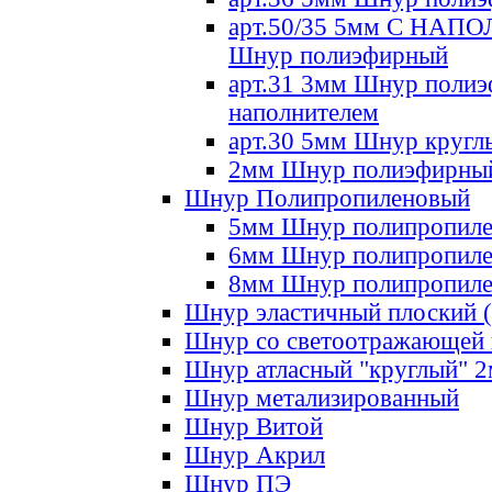
арт.50/35 5мм С НА
Шнур полиэфирный
арт.31 3мм Шнур полиэ
наполнителем
арт.30 5мм Шнур кругл
2мм Шнур полиэфирны
Шнур Полипропиленовый
5мм Шнур полипропил
6мм Шнур полипропил
8мм Шнур полипропил
Шнур эластичный плоский 
Шнур со светоотражающей
Шнур атласный "круглый" 
Шнур метализированный
Шнур Витой
Шнур Акрил
Шнур ПЭ