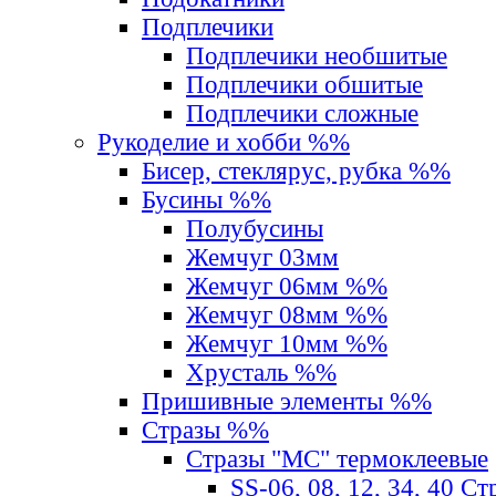
Подплечики
Подплечики необшитые
Подплечики обшитые
Подплечики сложные
Рукоделие и хобби %%
Бисер, стеклярус, рубка %%
Бусины %%
Полубусины
Жемчуг 03мм
Жемчуг 06мм %%
Жемчуг 08мм %%
Жемчуг 10мм %%
Хрусталь %%
Пришивные элементы %%
Стразы %%
Стразы "MС" термоклеевые
SS-06, 08, 12, 34, 40 С