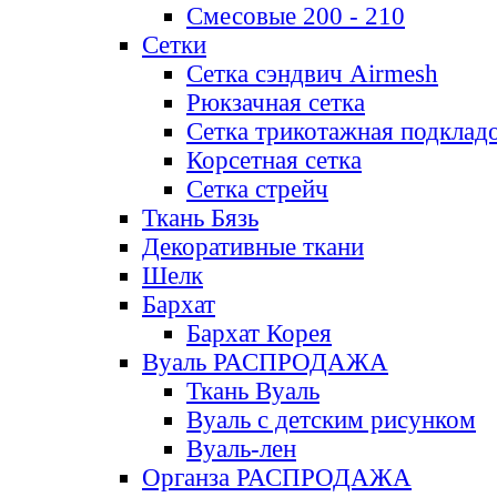
Смесовые 200 - 210
Сетки
Сетка сэндвич Airmesh
Рюкзачная сетка
Сетка трикотажная подклад
Корсетная сетка
Сетка стрейч
Ткань Бязь
Декоративные ткани
Шелк
Бархат
Бархат Корея
Вуаль РАСПРОДАЖА
Ткань Вуаль
Вуаль с детским рисунком
Вуаль-лен
Органза РАСПРОДАЖА