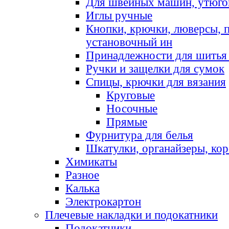
Для швейных машин, утюго
Иглы ручные
Кнопки, крючки, люверсы, 
установочный ин
Принадлежности для шитья 
Ручки и защелки для сумок
Спицы, крючки для вязания
Круговые
Носочные
Прямые
Фурнитура для белья
Шкатулки, органайзеры, кор
Химикаты
Разное
Калька
Электрокартон
Плечевые накладки и подокатники
Подокатники