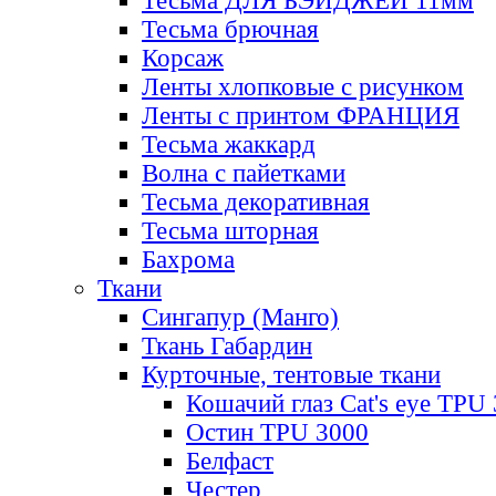
Тесьма ДЛЯ БЭЙДЖЕЙ 11мм
Тесьма брючная
Корсаж
Ленты хлопковые с рисунком
Ленты с принтом ФРАНЦИЯ
Тесьма жаккард
Волна с пайетками
Тесьма декоративная
Тесьма шторная
Бахрома
Ткани
Сингапур (Манго)
Ткань Габардин
Курточные, тентовые ткани
Кошачий глаз Cat's eye TPU
Остин TPU 3000
Белфаст
Честер