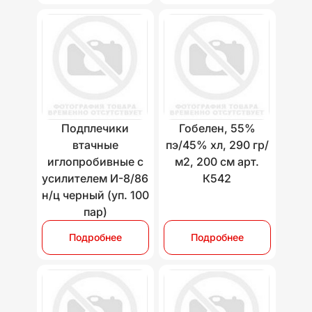
Подплечики
Гобелен, 55%
втачные
пэ/45% хл, 290 гр/
иглопробивные с
м2, 200 см арт.
усилителем И-8/86
К542
н/ц черный (уп. 100
пар)
Подробнее
Подробнее