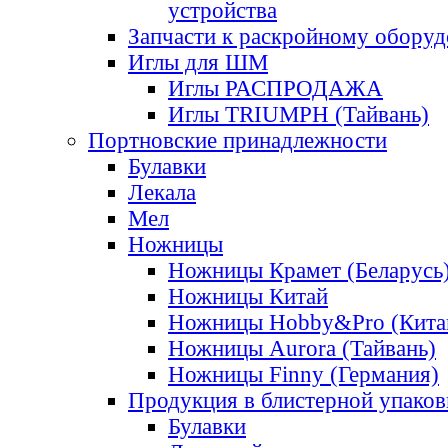
устройства
Запчасти к раскройному обору
Иглы для ШМ
Иглы РАСПРОДАЖА
Иглы TRIUMPH (Тайвань)
Портновские принадлежности
Булавки
Лекала
Мел
Ножницы
Ножницы Крамет (Беларусь
Ножницы Китай
Ножницы Hobby&Pro (Кита
Ножницы Aurora (Тайвань)
Ножницы Finny (Германия)
Продукция в блистерной упаков
Булавки