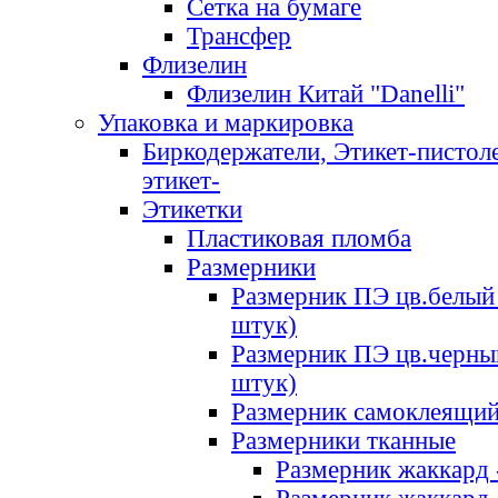
Сетка на бумаге
Трансфер
Флизелин
Флизелин Китай "Danelli"
Упаковка и маркировка
Биркодержатели, Этикет-пистоле
этикет-
Этикетки
Пластиковая пломба
Размерники
Размерник ПЭ цв.белый 
штук)
Размерник ПЭ цв.черны
штук)
Размерник самоклеящи
Размерники тканные
Размерник жаккард 