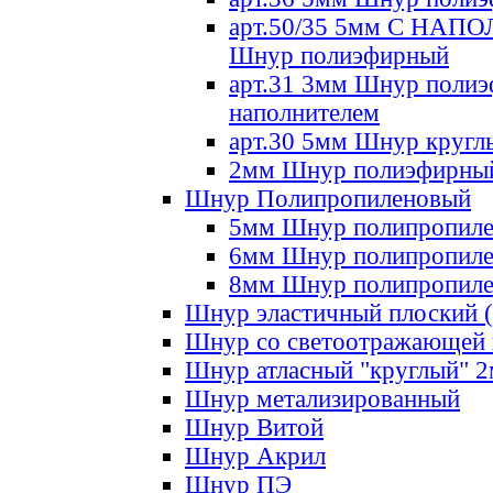
арт.50/35 5мм С НА
Шнур полиэфирный
арт.31 3мм Шнур полиэ
наполнителем
арт.30 5мм Шнур кругл
2мм Шнур полиэфирны
Шнур Полипропиленовый
5мм Шнур полипропил
6мм Шнур полипропил
8мм Шнур полипропил
Шнур эластичный плоский 
Шнур со светоотражающей
Шнур атласный "круглый" 
Шнур метализированный
Шнур Витой
Шнур Акрил
Шнур ПЭ