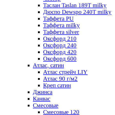
Таслан Taslan 189T milky
Дюспо Dewspo 240T milky
Таффета PU
Таффета milky
Таффета silver
Оксфорд 210
Оксфорд 240
Оксфорд 420
Оксфорд 600
Атлас, сатин
Атлас стрейч LIY
Атлас 90 г/м2
Креп сатин
Джинса
Канвас
Смесовые
Смесовые 120