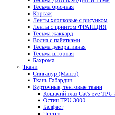
Тесьма ДЛЯ БЭЙДЖЕЙ 11мм
Тесьма брючная
Корсаж
Ленты хлопковые с рисунком
Ленты с принтом ФРАНЦИЯ
Тесьма жаккард
Волна с пайетками
Тесьма декоративная
Тесьма шторная
Бахрома
Ткани
Сингапур (Манго)
Ткань Габардин
Курточные, тентовые ткани
Кошачий глаз Cat's eye TPU
Остин TPU 3000
Белфаст
Честер