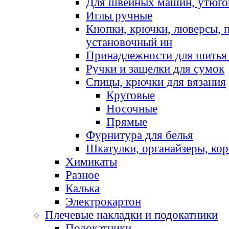
Для швейных машин, утюго
Иглы ручные
Кнопки, крючки, люверсы, 
установочный ин
Принадлежности для шитья 
Ручки и защелки для сумок
Спицы, крючки для вязания
Круговые
Носочные
Прямые
Фурнитура для белья
Шкатулки, органайзеры, кор
Химикаты
Разное
Калька
Электрокартон
Плечевые накладки и подокатники
Подокатники