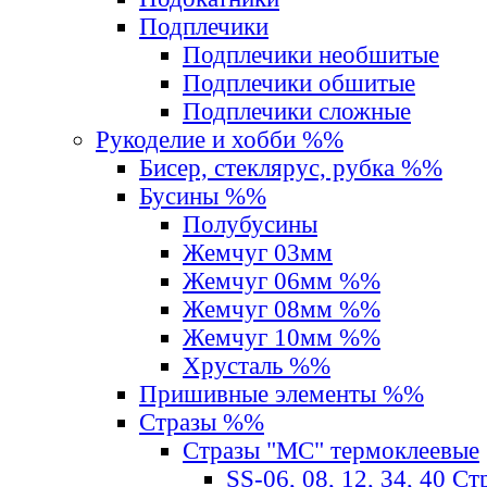
Подплечики
Подплечики необшитые
Подплечики обшитые
Подплечики сложные
Рукоделие и хобби %%
Бисер, стеклярус, рубка %%
Бусины %%
Полубусины
Жемчуг 03мм
Жемчуг 06мм %%
Жемчуг 08мм %%
Жемчуг 10мм %%
Хрусталь %%
Пришивные элементы %%
Стразы %%
Стразы "MС" термоклеевые
SS-06, 08, 12, 34, 40 С