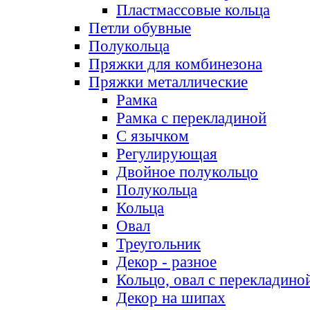
Пластмассовые кольца
Петли обувные
Полукольца
Пряжки для комбинезона
Пряжки металлические
Рамка
Рамка с перекладиной
С язычком
Регулирующая
Двойное полукольцо
Полукольца
Кольца
Овал
Треугольник
Декор - разное
Кольцо, овал с перекладино
Декор на шипах