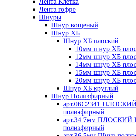
Лента Клетка
Лента гофре
Шнуры
Шнур вощеный
Шнур ХБ
Шнур ХБ плоский
10мм шнур ХБ пло
12мм шнур ХБ пло
14мм шнур ХБ пло
15мм шнур ХБ пло
20мм шнур ХБ пло
Шнур ХБ круглый
Шнур Полиэфирный
арт.06С2341 ПЛОСКИ
полиэфирный
арт.34 7мм ПЛОСКИЙ
полиэфирный
арт.36 5мм Шнур поли