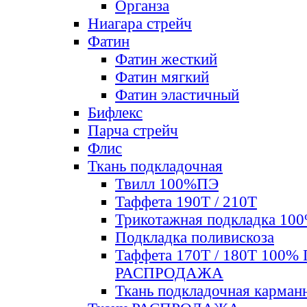
Органза
Ниагара стрейч
Фатин
Фатин жесткий
Фатин мягкий
Фатин элаcтичный
Бифлекс
Парча стрейч
Флис
Ткань подкладочная
Твилл 100%ПЭ
Таффета 190Т / 210Т
Трикотажная подкладка 10
Подкладка поливискоза
Таффета 170Т / 180Т 100%
РАСПРОДАЖА
Ткань подкладочная карман