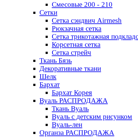
Смесовые 200 - 210
Сетки
Сетка сэндвич Airmesh
Рюкзачная сетка
Сетка трикотажная подклад
Корсетная сетка
Сетка стрейч
Ткань Бязь
Декоративные ткани
Шелк
Бархат
Бархат Корея
Вуаль РАСПРОДАЖА
Ткань Вуаль
Вуаль с детским рисунком
Вуаль-лен
Органза РАСПРОДАЖА