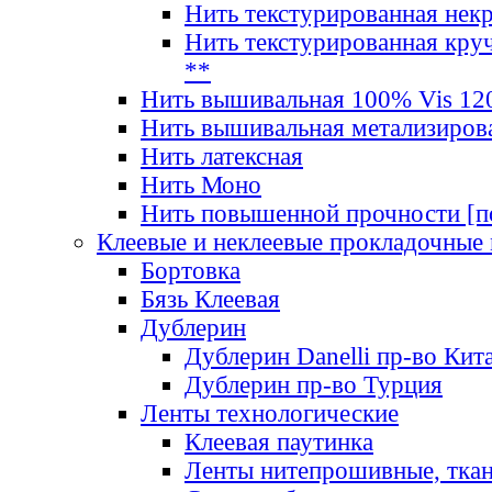
Нить текстурированная нек
Нить текстурированная круч
**
Нить вышивальная 100% Vis 120
Нить вышивальная метализиров
Нить латексная
Нить Моно
Нить повышенной прочности [под
Клеевые и неклеевые прокладочные
Бортовка
Бязь Клеевая
Дублерин
Дублерин Danelli пр-во Кит
Дублерин пр-во Турция
Ленты технологические
Клеевая паутинка
Ленты нитепрошивные, ткан