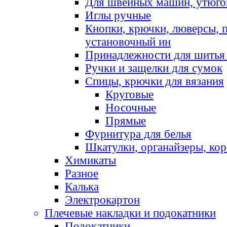
Для швейных машин, утюго
Иглы ручные
Кнопки, крючки, люверсы, 
установочный ин
Принадлежности для шитья 
Ручки и защелки для сумок
Спицы, крючки для вязания
Круговые
Носочные
Прямые
Фурнитура для белья
Шкатулки, органайзеры, кор
Химикаты
Разное
Калька
Электрокартон
Плечевые накладки и подокатники
Подокатники