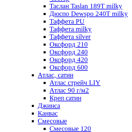
Таслан Taslan 189T milky
Дюспо Dewspo 240T milky
Таффета PU
Таффета milky
Таффета silver
Оксфорд 210
Оксфорд 240
Оксфорд 420
Оксфорд 600
Атлас, сатин
Атлас стрейч LIY
Атлас 90 г/м2
Креп сатин
Джинса
Канвас
Смесовые
Смесовые 120