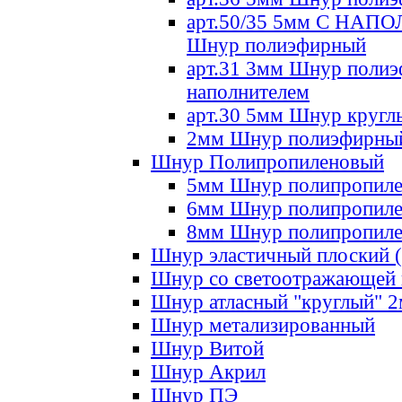
арт.50/35 5мм С НА
Шнур полиэфирный
арт.31 3мм Шнур полиэ
наполнителем
арт.30 5мм Шнур кругл
2мм Шнур полиэфирны
Шнур Полипропиленовый
5мм Шнур полипропил
6мм Шнур полипропил
8мм Шнур полипропил
Шнур эластичный плоский 
Шнур со светоотражающей
Шнур атласный "круглый" 
Шнур метализированный
Шнур Витой
Шнур Акрил
Шнур ПЭ