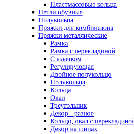
Пластмассовые кольца
Петли обувные
Полукольца
Пряжки для комбинезона
Пряжки металлические
Рамка
Рамка с перекладиной
С язычком
Регулирующая
Двойное полукольцо
Полукольца
Кольца
Овал
Треугольник
Декор - разное
Кольцо, овал с перекладино
Декор на шипах