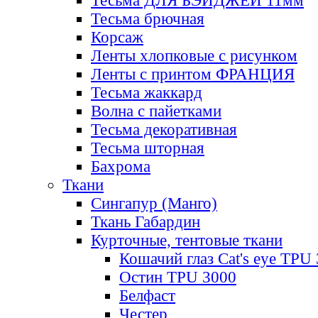
Тесьма ДЛЯ БЭЙДЖЕЙ 11мм
Тесьма брючная
Корсаж
Ленты хлопковые с рисунком
Ленты с принтом ФРАНЦИЯ
Тесьма жаккард
Волна с пайетками
Тесьма декоративная
Тесьма шторная
Бахрома
Ткани
Сингапур (Манго)
Ткань Габардин
Курточные, тентовые ткани
Кошачий глаз Cat's eye TPU
Остин TPU 3000
Белфаст
Честер