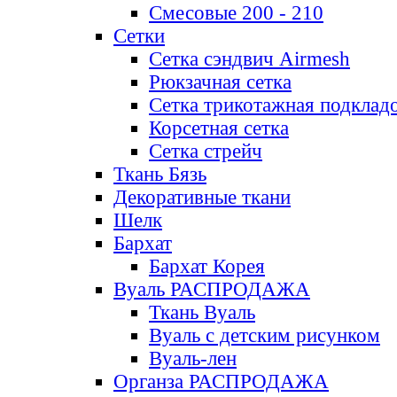
Смесовые 200 - 210
Сетки
Сетка сэндвич Airmesh
Рюкзачная сетка
Сетка трикотажная подклад
Корсетная сетка
Сетка стрейч
Ткань Бязь
Декоративные ткани
Шелк
Бархат
Бархат Корея
Вуаль РАСПРОДАЖА
Ткань Вуаль
Вуаль с детским рисунком
Вуаль-лен
Органза РАСПРОДАЖА