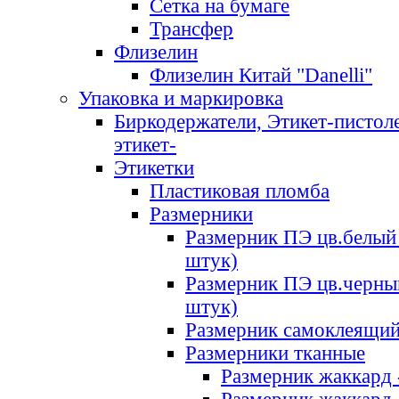
Сетка на бумаге
Трансфер
Флизелин
Флизелин Китай "Danelli"
Упаковка и маркировка
Биркодержатели, Этикет-пистоле
этикет-
Этикетки
Пластиковая пломба
Размерники
Размерник ПЭ цв.белый 
штук)
Размерник ПЭ цв.черны
штук)
Размерник самоклеящи
Размерники тканные
Размерник жаккард 