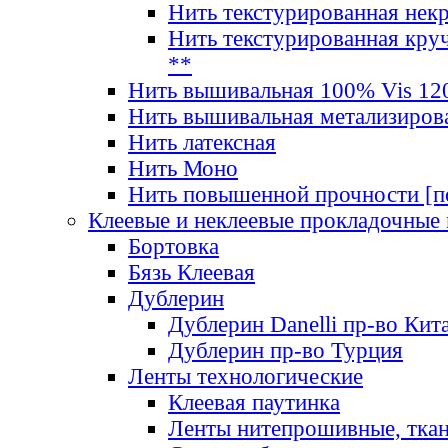
Нить текстурированная нек
Нить текстурированная круч
**
Нить вышивальная 100% Vis 120
Нить вышивальная метализиров
Нить латексная
Нить Моно
Нить повышенной прочности [под
Клеевые и неклеевые прокладочные
Бортовка
Бязь Клеевая
Дублерин
Дублерин Danelli пр-во Кит
Дублерин пр-во Турция
Ленты технологические
Клеевая паутинка
Ленты нитепрошивные, ткан