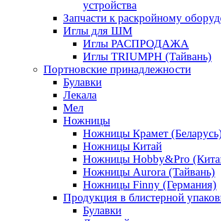
устройства
Запчасти к раскройному обору
Иглы для ШМ
Иглы РАСПРОДАЖА
Иглы TRIUMPH (Тайвань)
Портновские принадлежности
Булавки
Лекала
Мел
Ножницы
Ножницы Крамет (Беларусь
Ножницы Китай
Ножницы Hobby&Pro (Кита
Ножницы Aurora (Тайвань)
Ножницы Finny (Германия)
Продукция в блистерной упаков
Булавки