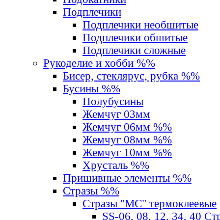
Подплечики
Подплечики необшитые
Подплечики обшитые
Подплечики сложные
Рукоделие и хобби %%
Бисер, стеклярус, рубка %%
Бусины %%
Полубусины
Жемчуг 03мм
Жемчуг 06мм %%
Жемчуг 08мм %%
Жемчуг 10мм %%
Хрусталь %%
Пришивные элементы %%
Стразы %%
Стразы "MС" термоклеевые
SS-06, 08, 12, 34, 40 С