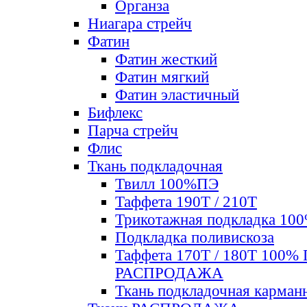
Органза
Ниагара стрейч
Фатин
Фатин жесткий
Фатин мягкий
Фатин элаcтичный
Бифлекс
Парча стрейч
Флис
Ткань подкладочная
Твилл 100%ПЭ
Таффета 190Т / 210Т
Трикотажная подкладка 10
Подкладка поливискоза
Таффета 170Т / 180Т 100%
РАСПРОДАЖА
Ткань подкладочная карман