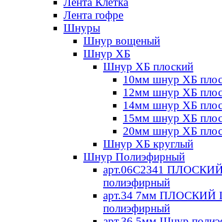
Лента Клетка
Лента гофре
Шнуры
Шнур вощеный
Шнур ХБ
Шнур ХБ плоский
10мм шнур ХБ пло
12мм шнур ХБ пло
14мм шнур ХБ пло
15мм шнур ХБ пло
20мм шнур ХБ пло
Шнур ХБ круглый
Шнур Полиэфирный
арт.06С2341 ПЛОСКИ
полиэфирный
арт.34 7мм ПЛОСКИЙ
полиэфирный
арт.36 5мм Шнур поли