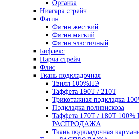
Органза
Ниагара стрейч
Фатин
Фатин жесткий
Фатин мягкий
Фатин элаcтичный
Бифлекс
Парча стрейч
Флис
Ткань подкладочная
Твилл 100%ПЭ
Таффета 190Т / 210Т
Трикотажная подкладка 10
Подкладка поливискоза
Таффета 170Т / 180Т 100%
РАСПРОДАЖА
Ткань подкладочная карман