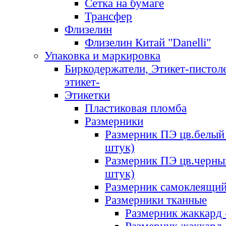
Сетка на бумаге
Трансфер
Флизелин
Флизелин Китай "Danelli"
Упаковка и маркировка
Биркодержатели, Этикет-пистоле
этикет-
Этикетки
Пластиковая пломба
Размерники
Размерник ПЭ цв.белый 
штук)
Размерник ПЭ цв.черны
штук)
Размерник самоклеящи
Размерники тканные
Размерник жаккард 