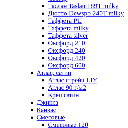
Таслан Taslan 189T milky
Дюспо Dewspo 240T milky
Таффета PU
Таффета milky
Таффета silver
Оксфорд 210
Оксфорд 240
Оксфорд 420
Оксфорд 600
Атлас, сатин
Атлас стрейч LIY
Атлас 90 г/м2
Креп сатин
Джинса
Канвас
Смесовые
Смесовые 120