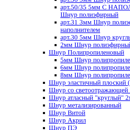
арт.50/35 5мм С НА
Шнур полиэфирный
арт.31 3мм Шнур полиэ
наполнителем
арт.30 5мм Шнур кругл
2мм Шнур полиэфирны
Шнур Полипропиленовый
5мм Шнур полипропил
6мм Шнур полипропил
8мм Шнур полипропил
Шнур эластичный плоский 
Шнур со светоотражающей
Шнур атласный "круглый" 
Шнур метализированный
Шнур Витой
Шнур Акрил
Шнур ПЭ