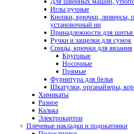
Для швейных машин, утюго
Иглы ручные
Кнопки, крючки, люверсы, 
установочный ин
Принадлежности для шитья 
Ручки и защелки для сумок
Спицы, крючки для вязания
Круговые
Носочные
Прямые
Фурнитура для белья
Шкатулки, органайзеры, кор
Химикаты
Разное
Калька
Электрокартон
Плечевые накладки и подокатники
Подокатники