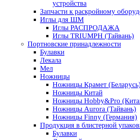
устройства
Запчасти к раскройному обору
Иглы для ШМ
Иглы РАСПРОДАЖА
Иглы TRIUMPH (Тайвань)
Портновские принадлежности
Булавки
Лекала
Мел
Ножницы
Ножницы Крамет (Беларусь
Ножницы Китай
Ножницы Hobby&Pro (Кита
Ножницы Aurora (Тайвань)
Ножницы Finny (Германия)
Продукция в блистерной упаков
Булавки