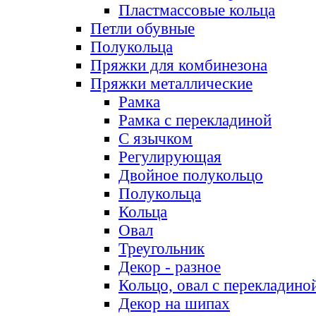
Пластмассовые кольца
Петли обувные
Полукольца
Пряжки для комбинезона
Пряжки металлические
Рамка
Рамка с перекладиной
С язычком
Регулирующая
Двойное полукольцо
Полукольца
Кольца
Овал
Треугольник
Декор - разное
Кольцо, овал с перекладино
Декор на шипах