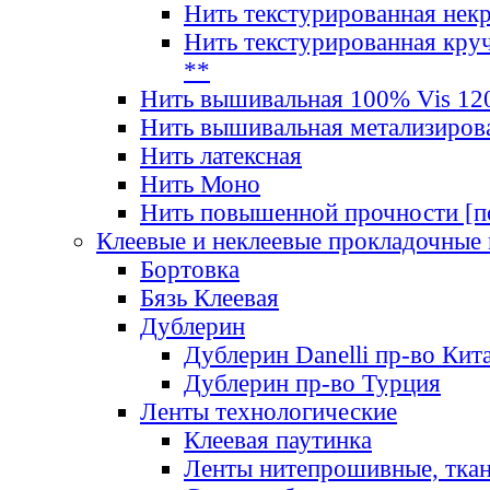
Нить текстурированная нек
Нить текстурированная круч
**
Нить вышивальная 100% Vis 120
Нить вышивальная метализиров
Нить латексная
Нить Моно
Нить повышенной прочности [под
Клеевые и неклеевые прокладочные
Бортовка
Бязь Клеевая
Дублерин
Дублерин Danelli пр-во Кит
Дублерин пр-во Турция
Ленты технологические
Клеевая паутинка
Ленты нитепрошивные, ткан