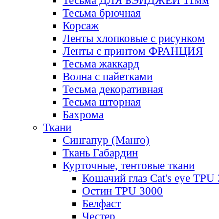
Тесьма ДЛЯ БЭЙДЖЕЙ 11мм
Тесьма брючная
Корсаж
Ленты хлопковые с рисунком
Ленты с принтом ФРАНЦИЯ
Тесьма жаккард
Волна с пайетками
Тесьма декоративная
Тесьма шторная
Бахрома
Ткани
Сингапур (Манго)
Ткань Габардин
Курточные, тентовые ткани
Кошачий глаз Cat's eye TPU
Остин TPU 3000
Белфаст
Честер