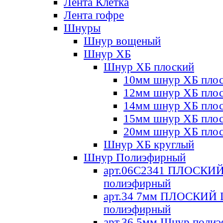
Лента Клетка
Лента гофре
Шнуры
Шнур вощеный
Шнур ХБ
Шнур ХБ плоский
10мм шнур ХБ пло
12мм шнур ХБ пло
14мм шнур ХБ пло
15мм шнур ХБ пло
20мм шнур ХБ пло
Шнур ХБ круглый
Шнур Полиэфирный
арт.06С2341 ПЛОСКИ
полиэфирный
арт.34 7мм ПЛОСКИЙ
полиэфирный
арт.36 5мм Шнур поли