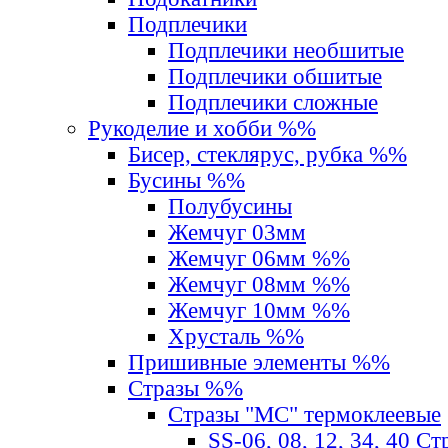
Подплечики
Подплечики необшитые
Подплечики обшитые
Подплечики сложные
Рукоделие и хобби %%
Бисер, стеклярус, рубка %%
Бусины %%
Полубусины
Жемчуг 03мм
Жемчуг 06мм %%
Жемчуг 08мм %%
Жемчуг 10мм %%
Хрусталь %%
Пришивные элементы %%
Стразы %%
Стразы "MС" термоклеевые
SS-06, 08, 12, 34, 40 С