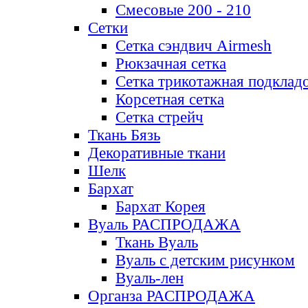
Смесовые 200 - 210
Сетки
Сетка сэндвич Airmesh
Рюкзачная сетка
Сетка трикотажная подклад
Корсетная сетка
Сетка стрейч
Ткань Бязь
Декоративные ткани
Шелк
Бархат
Бархат Корея
Вуаль РАСПРОДАЖА
Ткань Вуаль
Вуаль с детским рисунком
Вуаль-лен
Органза РАСПРОДАЖА