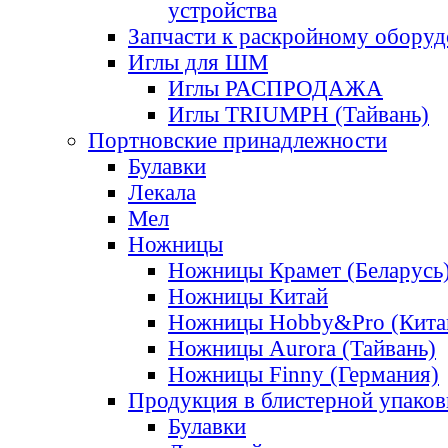
устройства
Запчасти к раскройному обору
Иглы для ШМ
Иглы РАСПРОДАЖА
Иглы TRIUMPH (Тайвань)
Портновские принадлежности
Булавки
Лекала
Мел
Ножницы
Ножницы Крамет (Беларусь
Ножницы Китай
Ножницы Hobby&Pro (Кита
Ножницы Aurora (Тайвань)
Ножницы Finny (Германия)
Продукция в блистерной упаков
Булавки