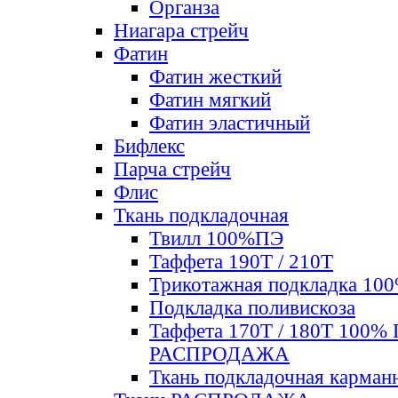
Органза
Ниагара стрейч
Фатин
Фатин жесткий
Фатин мягкий
Фатин элаcтичный
Бифлекс
Парча стрейч
Флис
Ткань подкладочная
Твилл 100%ПЭ
Таффета 190Т / 210Т
Трикотажная подкладка 10
Подкладка поливискоза
Таффета 170Т / 180Т 100%
РАСПРОДАЖА
Ткань подкладочная карман