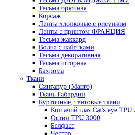
Тесьма ДЛЯ БЭЙДЖЕЙ 11мм
Тесьма брючная
Корсаж
Ленты хлопковые с рисунком
Ленты с принтом ФРАНЦИЯ
Тесьма жаккард
Волна с пайетками
Тесьма декоративная
Тесьма шторная
Бахрома
Ткани
Сингапур (Манго)
Ткань Габардин
Курточные, тентовые ткани
Кошачий глаз Cat's eye TPU
Остин TPU 3000
Белфаст
Честер