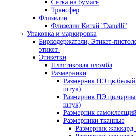
Сетка на бумаге
Трансфер
Флизелин
Флизелин Китай "Danelli"
Упаковка и маркировка
Биркодержатели, Этикет-пистоле
этикет-
Этикетки
Пластиковая пломба
Размерники
Размерник ПЭ цв.белый 
штук)
Размерник ПЭ цв.черны
штук)
Размерник самоклеящи
Размерники тканные
Размерник жаккард 