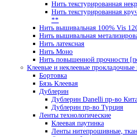
Нить текстурированная нек
Нить текстурированная круч
**
Нить вышивальная 100% Vis 120
Нить вышивальная метализиров
Нить латексная
Нить Моно
Нить повышенной прочности [под
Клеевые и неклеевые прокладочные
Бортовка
Бязь Клеевая
Дублерин
Дублерин Danelli пр-во Кит
Дублерин пр-во Турция
Ленты технологические
Клеевая паутинка
Ленты нитепрошивные, ткан