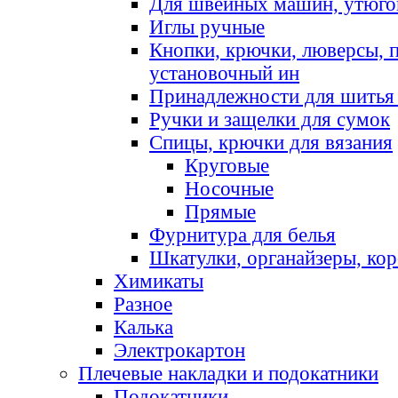
Для швейных машин, утюго
Иглы ручные
Кнопки, крючки, люверсы, 
установочный ин
Принадлежности для шитья 
Ручки и защелки для сумок
Спицы, крючки для вязания
Круговые
Носочные
Прямые
Фурнитура для белья
Шкатулки, органайзеры, кор
Химикаты
Разное
Калька
Электрокартон
Плечевые накладки и подокатники
Подокатники