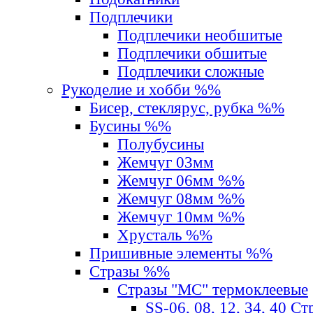
Подплечики
Подплечики необшитые
Подплечики обшитые
Подплечики сложные
Рукоделие и хобби %%
Бисер, стеклярус, рубка %%
Бусины %%
Полубусины
Жемчуг 03мм
Жемчуг 06мм %%
Жемчуг 08мм %%
Жемчуг 10мм %%
Хрусталь %%
Пришивные элементы %%
Стразы %%
Стразы "MС" термоклеевые
SS-06, 08, 12, 34, 40 С