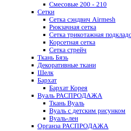
Смесовые 200 - 210
Сетки
Сетка сэндвич Airmesh
Рюкзачная сетка
Сетка трикотажная подклад
Корсетная сетка
Сетка стрейч
Ткань Бязь
Декоративные ткани
Шелк
Бархат
Бархат Корея
Вуаль РАСПРОДАЖА
Ткань Вуаль
Вуаль с детским рисунком
Вуаль-лен
Органза РАСПРОДАЖА