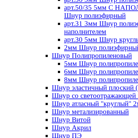
арт.50/35 5мм С НА
Шнур полиэфирный
арт.31 3мм Шнур полиэ
наполнителем
арт.30 5мм Шнур кругл
2мм Шнур полиэфирны
Шнур Полипропиленовый
5мм Шнур полипропил
6мм Шнур полипропил
8мм Шнур полипропил
Шнур эластичный плоский 
Шнур со светоотражающей
Шнур атласный "круглый" 
Шнур метализированный
Шнур Витой
Шнур Акрил
Шнур ПЭ