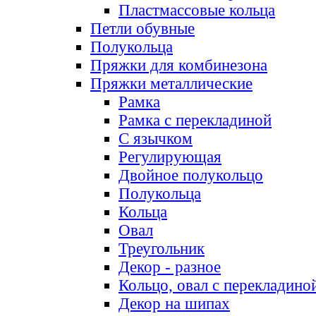
Пластмассовые кольца
Петли обувные
Полукольца
Пряжки для комбинезона
Пряжки металлические
Рамка
Рамка с перекладиной
С язычком
Регулирующая
Двойное полукольцо
Полукольца
Кольца
Овал
Треугольник
Декор - разное
Кольцо, овал с перекладино
Декор на шипах