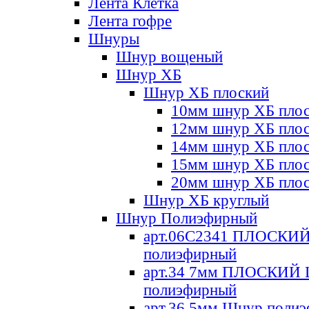
Лента Клетка
Лента гофре
Шнуры
Шнур вощеный
Шнур ХБ
Шнур ХБ плоский
10мм шнур ХБ пло
12мм шнур ХБ пло
14мм шнур ХБ пло
15мм шнур ХБ пло
20мм шнур ХБ пло
Шнур ХБ круглый
Шнур Полиэфирный
арт.06С2341 ПЛОСКИ
полиэфирный
арт.34 7мм ПЛОСКИЙ
полиэфирный
арт.36 5мм Шнур поли