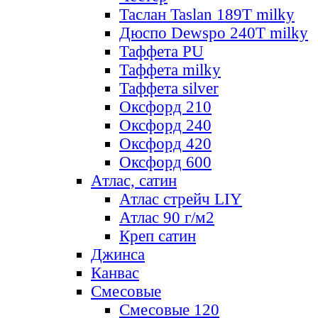
Таслан Taslan 189T milky
Дюспо Dewspo 240T milky
Таффета PU
Таффета milky
Таффета silver
Оксфорд 210
Оксфорд 240
Оксфорд 420
Оксфорд 600
Атлас, сатин
Атлас стрейч LIY
Атлас 90 г/м2
Креп сатин
Джинса
Канвас
Смесовые
Смесовые 120