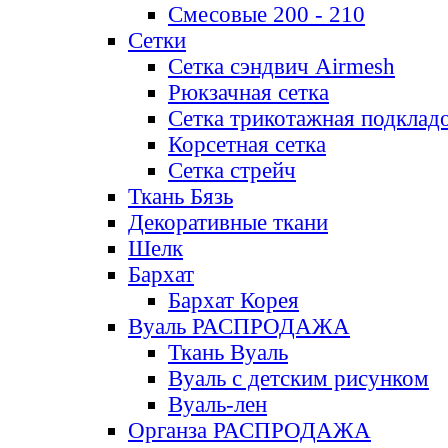
Смесовые 200 - 210
Сетки
Сетка сэндвич Airmesh
Рюкзачная сетка
Сетка трикотажная подклад
Корсетная сетка
Сетка стрейч
Ткань Бязь
Декоративные ткани
Шелк
Бархат
Бархат Корея
Вуаль РАСПРОДАЖА
Ткань Вуаль
Вуаль с детским рисунком
Вуаль-лен
Органза РАСПРОДАЖА