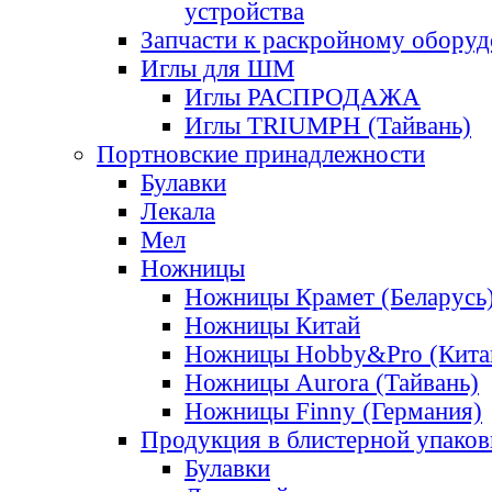
устройства
Запчасти к раскройному обору
Иглы для ШМ
Иглы РАСПРОДАЖА
Иглы TRIUMPH (Тайвань)
Портновские принадлежности
Булавки
Лекала
Мел
Ножницы
Ножницы Крамет (Беларусь
Ножницы Китай
Ножницы Hobby&Pro (Кита
Ножницы Aurora (Тайвань)
Ножницы Finny (Германия)
Продукция в блистерной упаков
Булавки