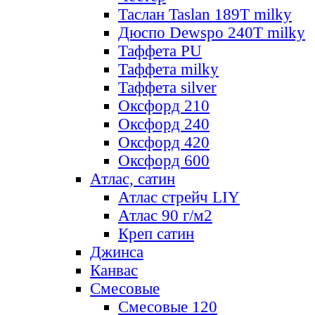
Таслан Taslan 189T milky
Дюспо Dewspo 240T milky
Таффета PU
Таффета milky
Таффета silver
Оксфорд 210
Оксфорд 240
Оксфорд 420
Оксфорд 600
Атлас, сатин
Атлас стрейч LIY
Атлас 90 г/м2
Креп сатин
Джинса
Канвас
Смесовые
Смесовые 120