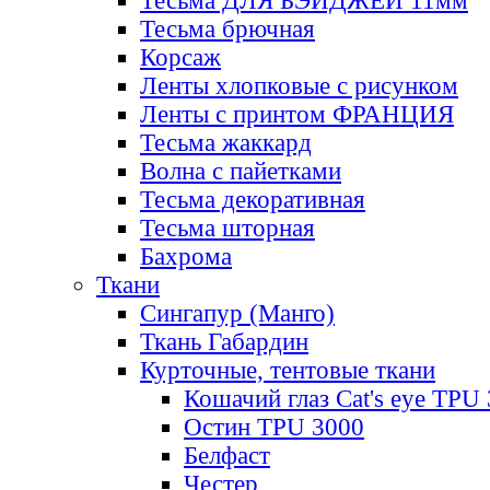
Тесьма ДЛЯ БЭЙДЖЕЙ 11мм
Тесьма брючная
Корсаж
Ленты хлопковые с рисунком
Ленты с принтом ФРАНЦИЯ
Тесьма жаккард
Волна с пайетками
Тесьма декоративная
Тесьма шторная
Бахрома
Ткани
Сингапур (Манго)
Ткань Габардин
Курточные, тентовые ткани
Кошачий глаз Cat's eye TPU
Остин TPU 3000
Белфаст
Честер