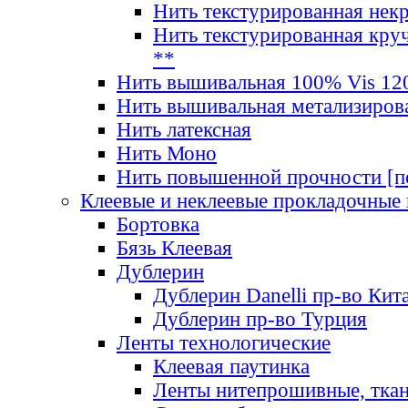
Нить текстурированная нек
Нить текстурированная круч
**
Нить вышивальная 100% Vis 120
Нить вышивальная метализиров
Нить латексная
Нить Моно
Нить повышенной прочности [под
Клеевые и неклеевые прокладочные
Бортовка
Бязь Клеевая
Дублерин
Дублерин Danelli пр-во Кит
Дублерин пр-во Турция
Ленты технологические
Клеевая паутинка
Ленты нитепрошивные, ткан