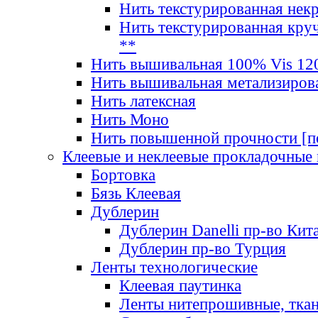
Нить текстурированная нек
Нить текстурированная круч
**
Нить вышивальная 100% Vis 120
Нить вышивальная метализиров
Нить латексная
Нить Моно
Нить повышенной прочности [под
Клеевые и неклеевые прокладочные
Бортовка
Бязь Клеевая
Дублерин
Дублерин Danelli пр-во Кит
Дублерин пр-во Турция
Ленты технологические
Клеевая паутинка
Ленты нитепрошивные, ткан