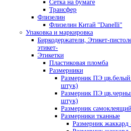
Сетка на бумаге
Трансфер
Флизелин
Флизелин Китай "Danelli"
Упаковка и маркировка
Биркодержатели, Этикет-пистоле
этикет-
Этикетки
Пластиковая пломба
Размерники
Размерник ПЭ цв.белый 
штук)
Размерник ПЭ цв.черны
штук)
Размерник самоклеящи
Размерники тканные
Размерник жаккард 