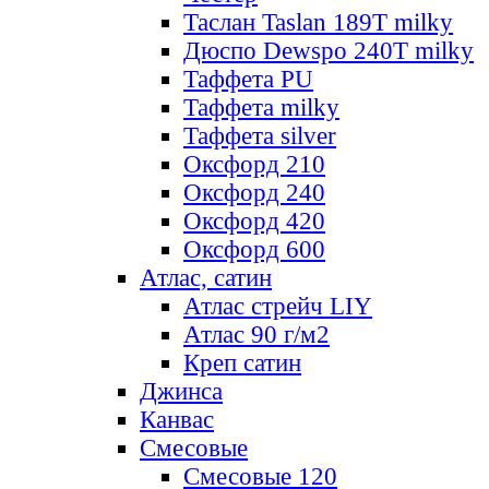
Таслан Taslan 189T milky
Дюспо Dewspo 240T milky
Таффета PU
Таффета milky
Таффета silver
Оксфорд 210
Оксфорд 240
Оксфорд 420
Оксфорд 600
Атлас, сатин
Атлас стрейч LIY
Атлас 90 г/м2
Креп сатин
Джинса
Канвас
Смесовые
Смесовые 120