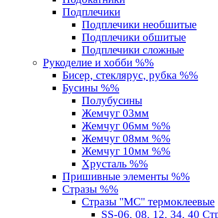
Подплечики
Подплечики необшитые
Подплечики обшитые
Подплечики сложные
Рукоделие и хобби %%
Бисер, стеклярус, рубка %%
Бусины %%
Полубусины
Жемчуг 03мм
Жемчуг 06мм %%
Жемчуг 08мм %%
Жемчуг 10мм %%
Хрусталь %%
Пришивные элементы %%
Стразы %%
Стразы "MС" термоклеевые
SS-06, 08, 12, 34, 40 С