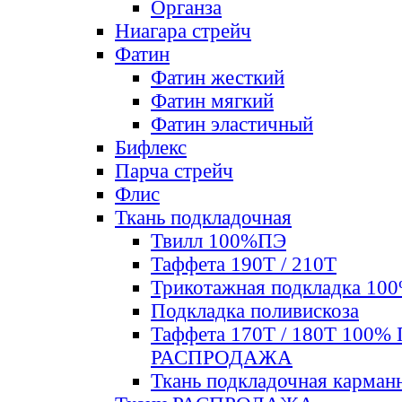
Органза
Ниагара стрейч
Фатин
Фатин жесткий
Фатин мягкий
Фатин элаcтичный
Бифлекс
Парча стрейч
Флис
Ткань подкладочная
Твилл 100%ПЭ
Таффета 190Т / 210Т
Трикотажная подкладка 10
Подкладка поливискоза
Таффета 170Т / 180Т 100%
РАСПРОДАЖА
Ткань подкладочная карман