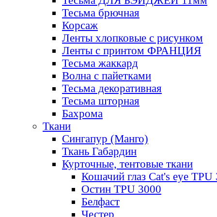
Тесьма ДЛЯ БЭЙДЖЕЙ 11мм
Тесьма брючная
Корсаж
Ленты хлопковые с рисунком
Ленты с принтом ФРАНЦИЯ
Тесьма жаккард
Волна с пайетками
Тесьма декоративная
Тесьма шторная
Бахрома
Ткани
Сингапур (Манго)
Ткань Габардин
Курточные, тентовые ткани
Кошачий глаз Cat's eye TPU
Остин TPU 3000
Белфаст
Честер