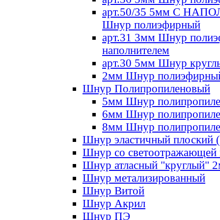
арт.50/35 5мм С НА
Шнур полиэфирный
арт.31 3мм Шнур полиэ
наполнителем
арт.30 5мм Шнур кругл
2мм Шнур полиэфирны
Шнур Полипропиленовый
5мм Шнур полипропил
6мм Шнур полипропил
8мм Шнур полипропил
Шнур эластичный плоский 
Шнур со светоотражающей
Шнур атласный "круглый" 
Шнур метализированный
Шнур Витой
Шнур Акрил
Шнур ПЭ