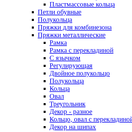
Пластмассовые кольца
Петли обувные
Полукольца
Пряжки для комбинезона
Пряжки металлические
Рамка
Рамка с перекладиной
С язычком
Регулирующая
Двойное полукольцо
Полукольца
Кольца
Овал
Треугольник
Декор - разное
Кольцо, овал с перекладино
Декор на шипах