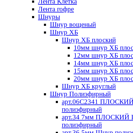
Лента Клетка
Лента гофре
Шнуры
Шнур вощеный
Шнур ХБ
Шнур ХБ плоский
10мм шнур ХБ пло
12мм шнур ХБ пло
14мм шнур ХБ пло
15мм шнур ХБ пло
20мм шнур ХБ пло
Шнур ХБ круглый
Шнур Полиэфирный
арт.06С2341 ПЛОСКИ
полиэфирный
арт.34 7мм ПЛОСКИЙ
полиэфирный
арт.36 5мм Шнур поли