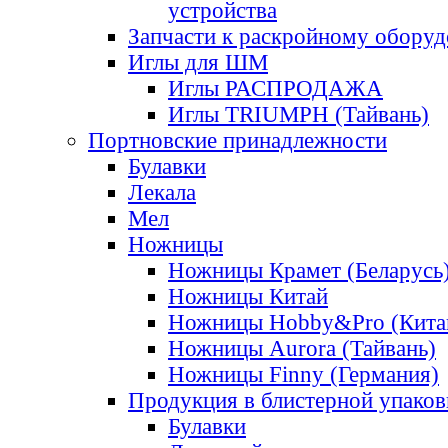
устройства
Запчасти к раскройному обору
Иглы для ШМ
Иглы РАСПРОДАЖА
Иглы TRIUMPH (Тайвань)
Портновские принадлежности
Булавки
Лекала
Мел
Ножницы
Ножницы Крамет (Беларусь
Ножницы Китай
Ножницы Hobby&Pro (Кита
Ножницы Aurora (Тайвань)
Ножницы Finny (Германия)
Продукция в блистерной упаков
Булавки