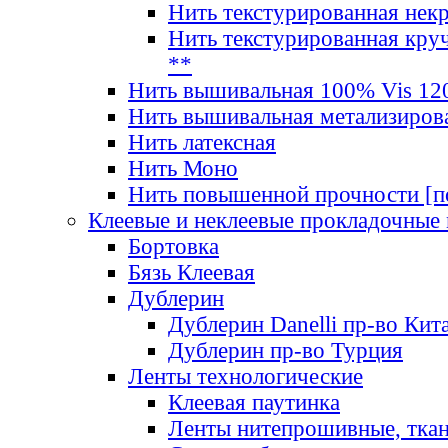
Нить текстурированная нек
Нить текстурированная круч
**
Нить вышивальная 100% Vis 120
Нить вышивальная метализиров
Нить латексная
Нить Моно
Нить повышенной прочности [под
Клеевые и неклеевые прокладочные
Бортовка
Бязь Клеевая
Дублерин
Дублерин Danelli пр-во Кит
Дублерин пр-во Турция
Ленты технологические
Клеевая паутинка
Ленты нитепрошивные, ткан