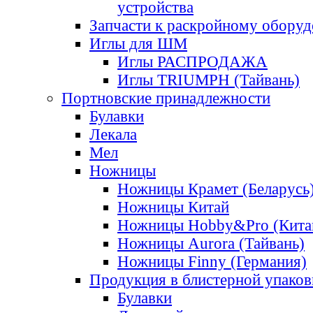
устройства
Запчасти к раскройному обору
Иглы для ШМ
Иглы РАСПРОДАЖА
Иглы TRIUMPH (Тайвань)
Портновские принадлежности
Булавки
Лекала
Мел
Ножницы
Ножницы Крамет (Беларусь
Ножницы Китай
Ножницы Hobby&Pro (Кита
Ножницы Aurora (Тайвань)
Ножницы Finny (Германия)
Продукция в блистерной упаков
Булавки