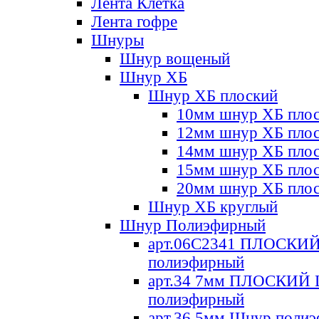
Лента Клетка
Лента гофре
Шнуры
Шнур вощеный
Шнур ХБ
Шнур ХБ плоский
10мм шнур ХБ пло
12мм шнур ХБ пло
14мм шнур ХБ пло
15мм шнур ХБ пло
20мм шнур ХБ пло
Шнур ХБ круглый
Шнур Полиэфирный
арт.06С2341 ПЛОСКИ
полиэфирный
арт.34 7мм ПЛОСКИЙ
полиэфирный
арт.36 5мм Шнур поли