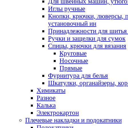
Для швейных машин, утюго
Иглы ручные
Кнопки, крючки, люверсы, 
установочный ин
Принадлежности для шитья 
Ручки и защелки для сумок
Спицы, крючки для вязания
Круговые
Носочные
Прямые
Фурнитура для белья
Шкатулки, органайзеры, кор
Химикаты
Разное
Калька
Электрокартон
Плечевые накладки и подокатники
Подокатники