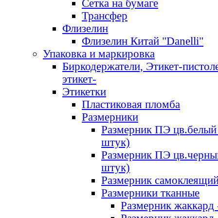
Сетка на бумаге
Трансфер
Флизелин
Флизелин Китай "Danelli"
Упаковка и маркировка
Биркодержатели, Этикет-пистоле
этикет-
Этикетки
Пластиковая пломба
Размерники
Размерник ПЭ цв.белый 
штук)
Размерник ПЭ цв.черны
штук)
Размерник самоклеящи
Размерники тканные
Размерник жаккард 