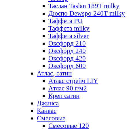
Таслан Taslan 189T milky
Дюспо Dewspo 240T milky
Таффета PU
Таффета milky
Таффета silver
Оксфорд 210
Оксфорд 240
Оксфорд 420
Оксфорд 600
Атлас, сатин
Атлас стрейч LIY
Атлас 90 г/м2
Креп сатин
Джинса
Канвас
Смесовые
Смесовые 120