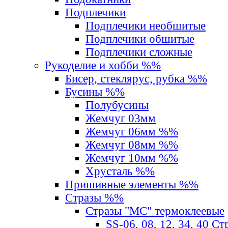
Подплечики
Подплечики необшитые
Подплечики обшитые
Подплечики сложные
Рукоделие и хобби %%
Бисер, стеклярус, рубка %%
Бусины %%
Полубусины
Жемчуг 03мм
Жемчуг 06мм %%
Жемчуг 08мм %%
Жемчуг 10мм %%
Хрусталь %%
Пришивные элементы %%
Стразы %%
Стразы "MС" термоклеевые
SS-06, 08, 12, 34, 40 С