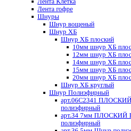
Лента Клетка
Лента гофре
Шнуры
Шнур вощеный
Шнур ХБ
Шнур ХБ плоский
10мм шнур ХБ пло
12мм шнур ХБ пло
14мм шнур ХБ пло
15мм шнур ХБ пло
20мм шнур ХБ пло
Шнур ХБ круглый
Шнур Полиэфирный
арт.06С2341 ПЛОСКИ
полиэфирный
арт.34 7мм ПЛОСКИЙ
полиэфирный
арт.36 5мм Шнур поли