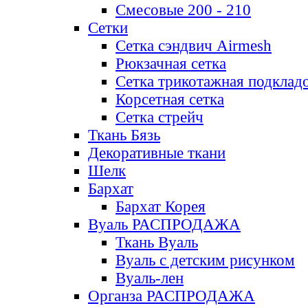
Смесовые 200 - 210
Сетки
Сетка сэндвич Airmesh
Рюкзачная сетка
Сетка трикотажная подклад
Корсетная сетка
Сетка стрейч
Ткань Бязь
Декоративные ткани
Шелк
Бархат
Бархат Корея
Вуаль РАСПРОДАЖА
Ткань Вуаль
Вуаль с детским рисунком
Вуаль-лен
Органза РАСПРОДАЖА