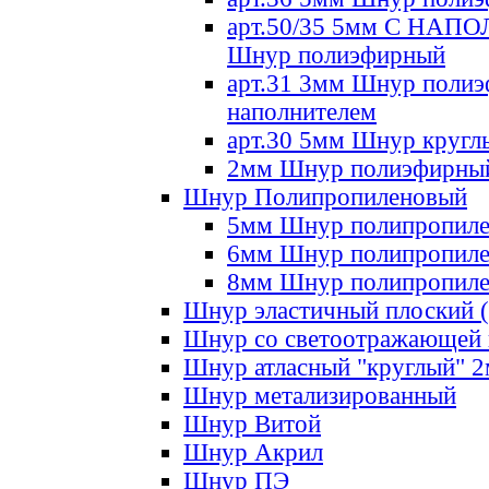
арт.50/35 5мм С НА
Шнур полиэфирный
арт.31 3мм Шнур полиэ
наполнителем
арт.30 5мм Шнур кругл
2мм Шнур полиэфирны
Шнур Полипропиленовый
5мм Шнур полипропил
6мм Шнур полипропил
8мм Шнур полипропил
Шнур эластичный плоский 
Шнур со светоотражающей
Шнур атласный "круглый" 
Шнур метализированный
Шнур Витой
Шнур Акрил
Шнур ПЭ