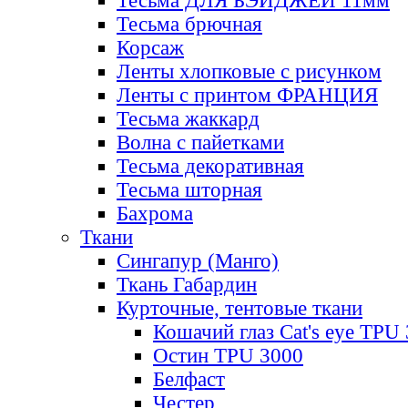
Тесьма ДЛЯ БЭЙДЖЕЙ 11мм
Тесьма брючная
Корсаж
Ленты хлопковые с рисунком
Ленты с принтом ФРАНЦИЯ
Тесьма жаккард
Волна с пайетками
Тесьма декоративная
Тесьма шторная
Бахрома
Ткани
Сингапур (Манго)
Ткань Габардин
Курточные, тентовые ткани
Кошачий глаз Cat's eye TPU
Остин TPU 3000
Белфаст
Честер