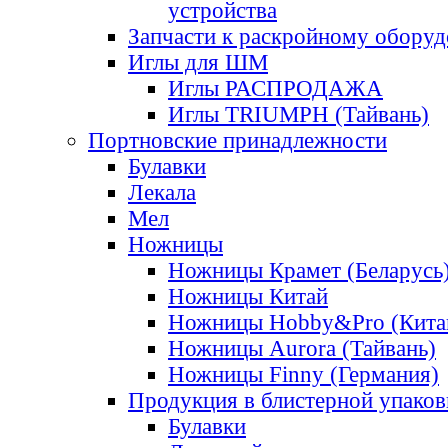
устройства
Запчасти к раскройному обору
Иглы для ШМ
Иглы РАСПРОДАЖА
Иглы TRIUMPH (Тайвань)
Портновские принадлежности
Булавки
Лекала
Мел
Ножницы
Ножницы Крамет (Беларусь
Ножницы Китай
Ножницы Hobby&Pro (Кита
Ножницы Aurora (Тайвань)
Ножницы Finny (Германия)
Продукция в блистерной упаков
Булавки