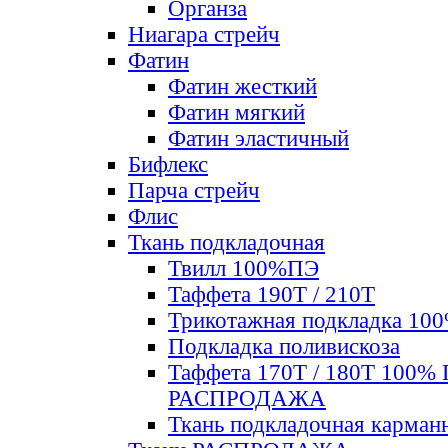
Органза
Ниагара стрейч
Фатин
Фатин жесткий
Фатин мягкий
Фатин элаcтичный
Бифлекс
Парча стрейч
Флис
Ткань подкладочная
Твилл 100%ПЭ
Таффета 190Т / 210Т
Трикотажная подкладка 10
Подкладка поливискоза
Таффета 170Т / 180Т 100%
РАСПРОДАЖА
Ткань подкладочная карман