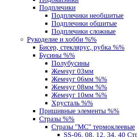
Подплечики
Подплечики необшитые
Подплечики обшитые
Подплечики сложные
Рукоделие и хобби %%
Бисер, стеклярус, рубка %%
Бусины %%
Полубусины
Жемчуг 03мм
Жемчуг 06мм %%
Жемчуг 08мм %%
Жемчуг 10мм %%
Хрусталь %%
Пришивные элементы %%
Стразы %%
Стразы "MС" термоклеевые
SS-06, 08, 12, 34, 40 С