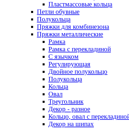
Пластмассовые кольца
Петли обувные
Полукольца
Пряжки для комбинезона
Пряжки металлические
Рамка
Рамка с перекладиной
С язычком
Регулирующая
Двойное полукольцо
Полукольца
Кольца
Овал
Треугольник
Декор - разное
Кольцо, овал с перекладино
Декор на шипах