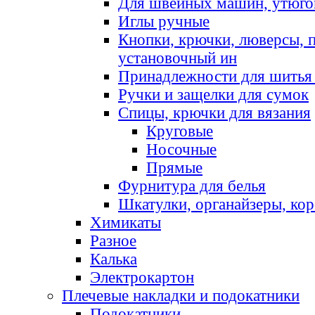
Для швейных машин, утюго
Иглы ручные
Кнопки, крючки, люверсы, 
установочный ин
Принадлежности для шитья 
Ручки и защелки для сумок
Спицы, крючки для вязания
Круговые
Носочные
Прямые
Фурнитура для белья
Шкатулки, органайзеры, кор
Химикаты
Разное
Калька
Электрокартон
Плечевые накладки и подокатники
Подокатники