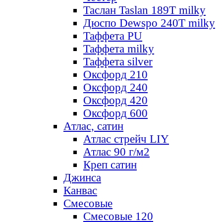
Таслан Taslan 189T milky
Дюспо Dewspo 240T milky
Таффета PU
Таффета milky
Таффета silver
Оксфорд 210
Оксфорд 240
Оксфорд 420
Оксфорд 600
Атлас, сатин
Атлас стрейч LIY
Атлас 90 г/м2
Креп сатин
Джинса
Канвас
Смесовые
Смесовые 120