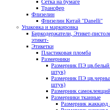
Сетка на бумаге
Трансфер
Флизелин
Флизелин Китай "Danelli"
Упаковка и маркировка
Биркодержатели, Этикет-пистоле
этикет-
Этикетки
Пластиковая пломба
Размерники
Размерник ПЭ цв.белый 
штук)
Размерник ПЭ цв.черны
штук)
Размерник самоклеящи
Размерники тканные
Размерник жаккард 