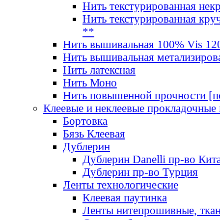
Нить текстурированная нек
Нить текстурированная круч
**
Нить вышивальная 100% Vis 120
Нить вышивальная метализиров
Нить латексная
Нить Моно
Нить повышенной прочности [под
Клеевые и неклеевые прокладочные
Бортовка
Бязь Клеевая
Дублерин
Дублерин Danelli пр-во Кит
Дублерин пр-во Турция
Ленты технологические
Клеевая паутинка
Ленты нитепрошивные, ткан