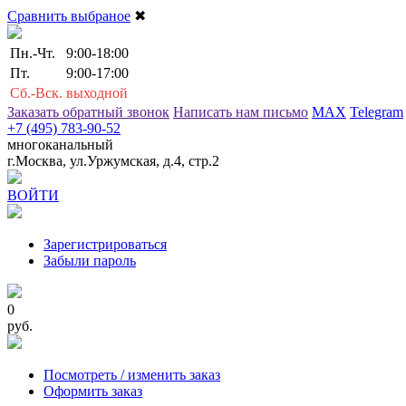
Сравнить выбраное
✖
Пн.-Чт.
9:00-18:00
Пт.
9:00-17:00
Сб.-Вск.
выходной
Заказать обратный звонок
Написать нам письмо
MAX
Telegram
+7 (495) 783-90-52
многоканальный
г.Москва, ул.Уржумская, д.4, стр.2
ВОЙТИ
Зарегистрироваться
Забыли пароль
0
руб.
Посмотреть / изменить заказ
Оформить заказ