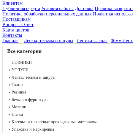
Клиентам
Публичная оферта
Условия работы
Доставка
Правила возврата 
Политика обработки персональных данных
Политика использо
Поставщикам
Вопрос - Ответ
Карта цветов
Контакты
Главная
|
|
Ленты, тесьмы и шнуры
|
Лента атласная
|
06мм Лент
Все категории
НОВИНКИ
УСЛУГИ
Ленты, тесьмы и шнуры
Ткани
Резинка
Бельевая фурнитура
Молнии
Нитки
Клеевые и неклеевые прокладочные материалы
Упаковка и маркировка