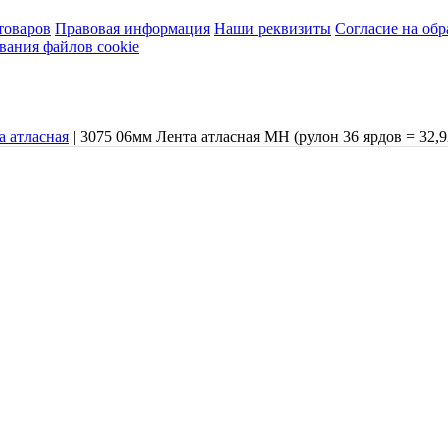
товаров
Правовая информация
Наши реквизиты
Согласие на об
вания файлов cookie
а атласная
|
3075 06мм Лента атласная МН (рулон 36 ярдов = 32,