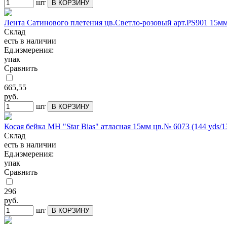
шт
В КОРЗИНУ
Лента Сатинового плетения цв.Светло-розовый арт.РS901 15
Склад
есть в наличии
Ед.измерения:
упак
Сравнить
665,55
руб.
шт
В КОРЗИНУ
Косая бейка МН "Star Bias" атласная 15мм цв.№ 6073 (144 yds/1
Склад
есть в наличии
Ед.измерения:
упак
Сравнить
296
руб.
шт
В КОРЗИНУ