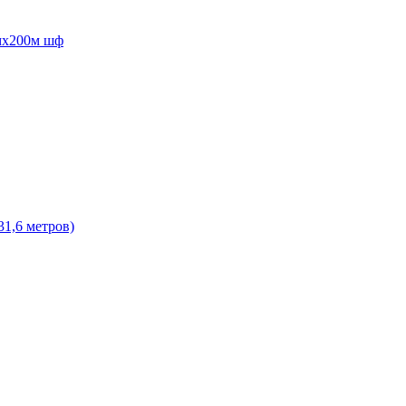
ммх200м шф
31,6 метров)