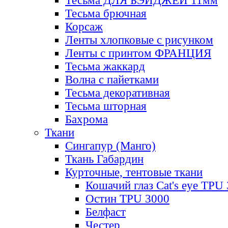
Тесьма ДЛЯ БЭЙДЖЕЙ 11мм
Тесьма брючная
Корсаж
Ленты хлопковые с рисунком
Ленты с принтом ФРАНЦИЯ
Тесьма жаккард
Волна с пайетками
Тесьма декоративная
Тесьма шторная
Бахрома
Ткани
Сингапур (Манго)
Ткань Габардин
Курточные, тентовые ткани
Кошачий глаз Cat's eye TPU
Остин TPU 3000
Белфаст
Честер