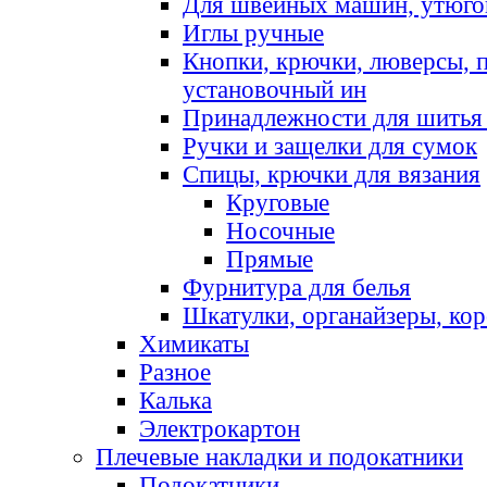
Для швейных машин, утюго
Иглы ручные
Кнопки, крючки, люверсы, 
установочный ин
Принадлежности для шитья 
Ручки и защелки для сумок
Спицы, крючки для вязания
Круговые
Носочные
Прямые
Фурнитура для белья
Шкатулки, органайзеры, кор
Химикаты
Разное
Калька
Электрокартон
Плечевые накладки и подокатники
Подокатники