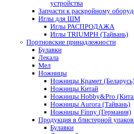
устройства
Запчасти к раскройному обору
Иглы для ШМ
Иглы РАСПРОДАЖА
Иглы TRIUMPH (Тайвань)
Портновские принадлежности
Булавки
Лекала
Мел
Ножницы
Ножницы Крамет (Беларусь
Ножницы Китай
Ножницы Hobby&Pro (Кита
Ножницы Aurora (Тайвань)
Ножницы Finny (Германия)
Продукция в блистерной упаков
Булавки