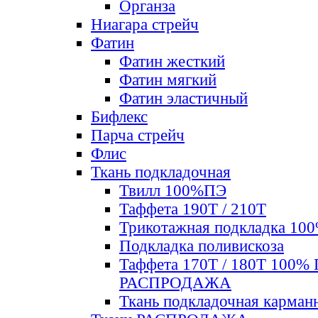
Органза
Ниагара стрейч
Фатин
Фатин жесткий
Фатин мягкий
Фатин элаcтичный
Бифлекс
Парча стрейч
Флис
Ткань подкладочная
Твилл 100%ПЭ
Таффета 190Т / 210Т
Трикотажная подкладка 10
Подкладка поливискоза
Таффета 170Т / 180Т 100%
РАСПРОДАЖА
Ткань подкладочная карман