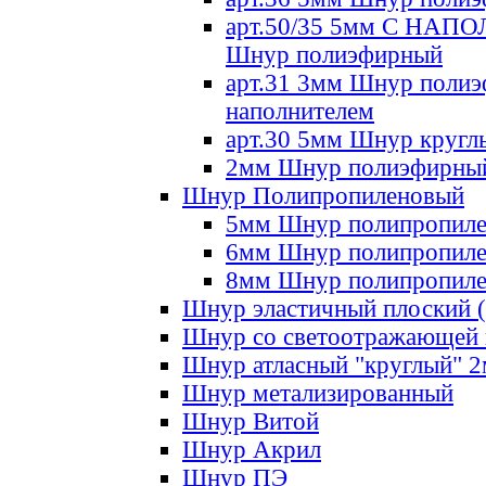
арт.50/35 5мм С НА
Шнур полиэфирный
арт.31 3мм Шнур полиэ
наполнителем
арт.30 5мм Шнур кругл
2мм Шнур полиэфирны
Шнур Полипропиленовый
5мм Шнур полипропил
6мм Шнур полипропил
8мм Шнур полипропил
Шнур эластичный плоский 
Шнур со светоотражающей
Шнур атласный "круглый" 
Шнур метализированный
Шнур Витой
Шнур Акрил
Шнур ПЭ