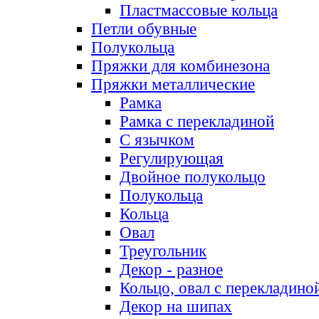
Пластмассовые кольца
Петли обувные
Полукольца
Пряжки для комбинезона
Пряжки металлические
Рамка
Рамка с перекладиной
С язычком
Регулирующая
Двойное полукольцо
Полукольца
Кольца
Овал
Треугольник
Декор - разное
Кольцо, овал с перекладино
Декор на шипах