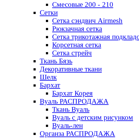
Смесовые 200 - 210
Сетки
Сетка сэндвич Airmesh
Рюкзачная сетка
Сетка трикотажная подклад
Корсетная сетка
Сетка стрейч
Ткань Бязь
Декоративные ткани
Шелк
Бархат
Бархат Корея
Вуаль РАСПРОДАЖА
Ткань Вуаль
Вуаль с детским рисунком
Вуаль-лен
Органза РАСПРОДАЖА