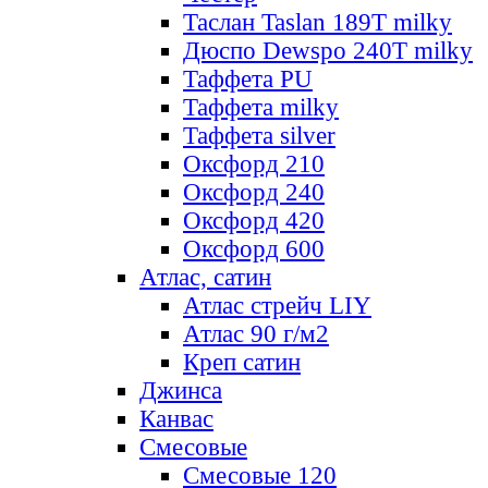
Таслан Taslan 189T milky
Дюспо Dewspo 240T milky
Таффета PU
Таффета milky
Таффета silver
Оксфорд 210
Оксфорд 240
Оксфорд 420
Оксфорд 600
Атлас, сатин
Атлас стрейч LIY
Атлас 90 г/м2
Креп сатин
Джинса
Канвас
Смесовые
Смесовые 120