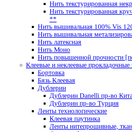
Нить текстурированная нек
Нить текстурированная круч
**
Нить вышивальная 100% Vis 120
Нить вышивальная метализиров
Нить латексная
Нить Моно
Нить повышенной прочности [под
Клеевые и неклеевые прокладочные
Бортовка
Бязь Клеевая
Дублерин
Дублерин Danelli пр-во Кит
Дублерин пр-во Турция
Ленты технологические
Клеевая паутинка
Ленты нитепрошивные, ткан