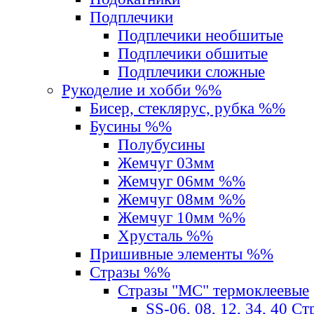
Подплечики
Подплечики необшитые
Подплечики обшитые
Подплечики сложные
Рукоделие и хобби %%
Бисер, стеклярус, рубка %%
Бусины %%
Полубусины
Жемчуг 03мм
Жемчуг 06мм %%
Жемчуг 08мм %%
Жемчуг 10мм %%
Хрусталь %%
Пришивные элементы %%
Стразы %%
Стразы "MС" термоклеевые
SS-06, 08, 12, 34, 40 С