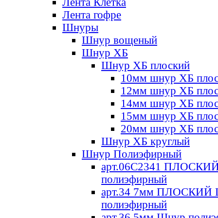
Лента Клетка
Лента гофре
Шнуры
Шнур вощеный
Шнур ХБ
Шнур ХБ плоский
10мм шнур ХБ пло
12мм шнур ХБ пло
14мм шнур ХБ пло
15мм шнур ХБ пло
20мм шнур ХБ пло
Шнур ХБ круглый
Шнур Полиэфирный
арт.06С2341 ПЛОСКИ
полиэфирный
арт.34 7мм ПЛОСКИЙ
полиэфирный
арт.36 5мм Шнур поли