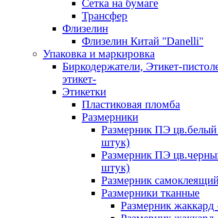
Сетка на бумаге
Трансфер
Флизелин
Флизелин Китай "Danelli"
Упаковка и маркировка
Биркодержатели, Этикет-пистоле
этикет-
Этикетки
Пластиковая пломба
Размерники
Размерник ПЭ цв.белый 
штук)
Размерник ПЭ цв.черны
штук)
Размерник самоклеящи
Размерники тканные
Размерник жаккард 