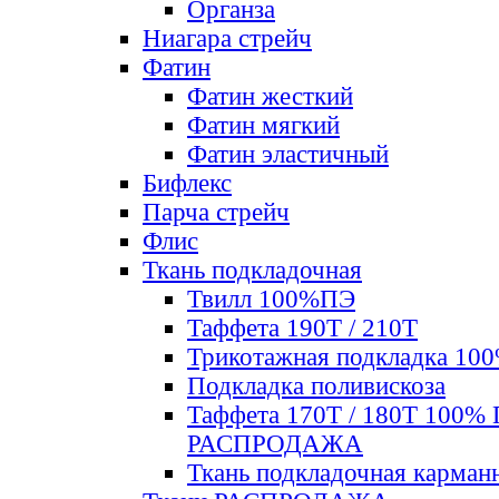
Органза
Ниагара стрейч
Фатин
Фатин жесткий
Фатин мягкий
Фатин элаcтичный
Бифлекс
Парча стрейч
Флис
Ткань подкладочная
Твилл 100%ПЭ
Таффета 190Т / 210Т
Трикотажная подкладка 10
Подкладка поливискоза
Таффета 170Т / 180Т 100%
РАСПРОДАЖА
Ткань подкладочная карман