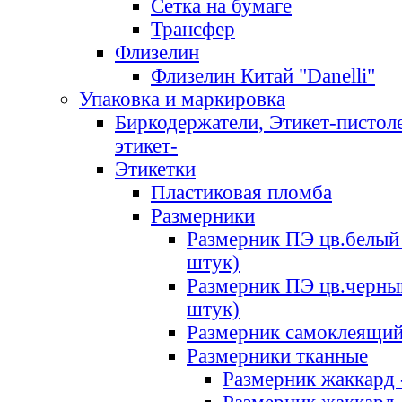
Сетка на бумаге
Трансфер
Флизелин
Флизелин Китай "Danelli"
Упаковка и маркировка
Биркодержатели, Этикет-пистоле
этикет-
Этикетки
Пластиковая пломба
Размерники
Размерник ПЭ цв.белый 
штук)
Размерник ПЭ цв.черны
штук)
Размерник самоклеящи
Размерники тканные
Размерник жаккард 