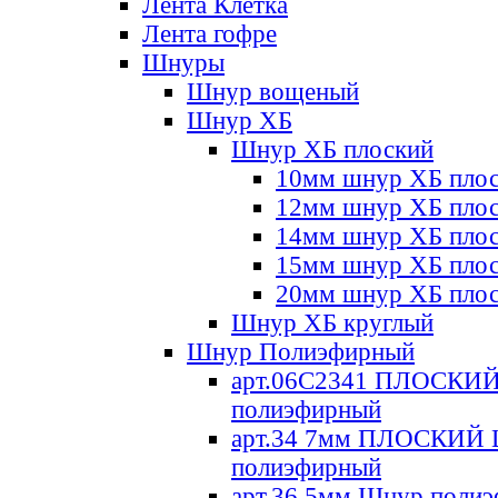
Лента Клетка
Лента гофре
Шнуры
Шнур вощеный
Шнур ХБ
Шнур ХБ плоский
10мм шнур ХБ пло
12мм шнур ХБ пло
14мм шнур ХБ пло
15мм шнур ХБ пло
20мм шнур ХБ пло
Шнур ХБ круглый
Шнур Полиэфирный
арт.06С2341 ПЛОСКИ
полиэфирный
арт.34 7мм ПЛОСКИЙ
полиэфирный
арт.36 5мм Шнур поли