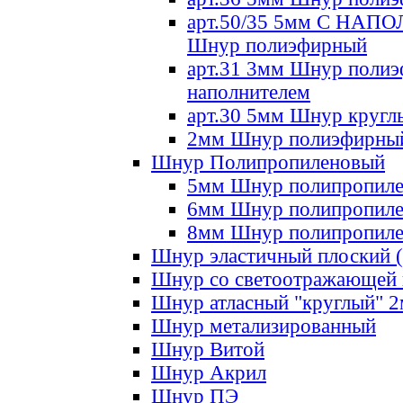
арт.50/35 5мм С НА
Шнур полиэфирный
арт.31 3мм Шнур полиэ
наполнителем
арт.30 5мм Шнур кругл
2мм Шнур полиэфирны
Шнур Полипропиленовый
5мм Шнур полипропил
6мм Шнур полипропил
8мм Шнур полипропил
Шнур эластичный плоский 
Шнур со светоотражающей
Шнур атласный "круглый" 
Шнур метализированный
Шнур Витой
Шнур Акрил
Шнур ПЭ