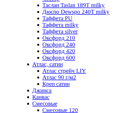
Таслан Taslan 189T milky
Дюспо Dewspo 240T milky
Таффета PU
Таффета milky
Таффета silver
Оксфорд 210
Оксфорд 240
Оксфорд 420
Оксфорд 600
Атлас, сатин
Атлас стрейч LIY
Атлас 90 г/м2
Креп сатин
Джинса
Канвас
Смесовые
Смесовые 120