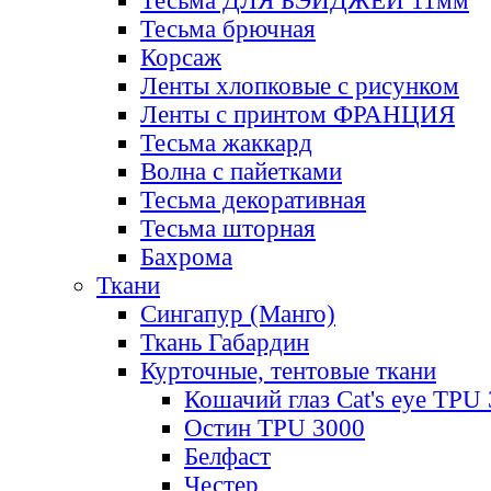
Тесьма ДЛЯ БЭЙДЖЕЙ 11мм
Тесьма брючная
Корсаж
Ленты хлопковые с рисунком
Ленты с принтом ФРАНЦИЯ
Тесьма жаккард
Волна с пайетками
Тесьма декоративная
Тесьма шторная
Бахрома
Ткани
Сингапур (Манго)
Ткань Габардин
Курточные, тентовые ткани
Кошачий глаз Cat's eye TPU
Остин TPU 3000
Белфаст
Честер