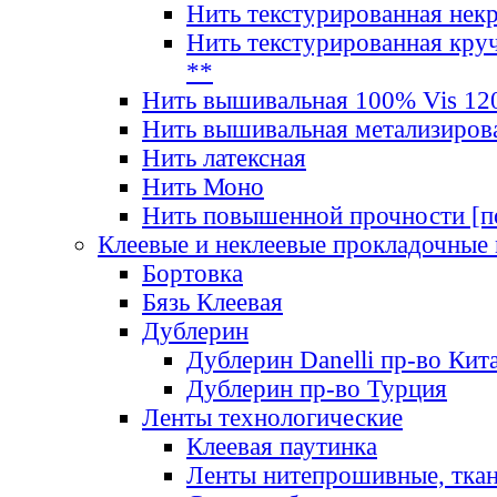
Нить текстурированная нек
Нить текстурированная круч
**
Нить вышивальная 100% Vis 120
Нить вышивальная метализиров
Нить латексная
Нить Моно
Нить повышенной прочности [под
Клеевые и неклеевые прокладочные
Бортовка
Бязь Клеевая
Дублерин
Дублерин Danelli пр-во Кит
Дублерин пр-во Турция
Ленты технологические
Клеевая паутинка
Ленты нитепрошивные, ткан