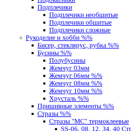
Подплечики
Подплечики необшитые
Подплечики обшитые
Подплечики сложные
Рукоделие и хобби %%
Бисер, стеклярус, рубка %%
Бусины %%
Полубусины
Жемчуг 03мм
Жемчуг 06мм %%
Жемчуг 08мм %%
Жемчуг 10мм %%
Хрусталь %%
Пришивные элементы %%
Стразы %%
Стразы "MС" термоклеевые
SS-06, 08, 12, 34, 40 С