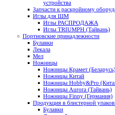
устройства
Запчасти к раскройному обору
Иглы для ШМ
Иглы РАСПРОДАЖА
Иглы TRIUMPH (Тайвань)
Портновские принадлежности
Булавки
Лекала
Мел
Ножницы
Ножницы Крамет (Беларусь
Ножницы Китай
Ножницы Hobby&Pro (Кита
Ножницы Aurora (Тайвань)
Ножницы Finny (Германия)
Продукция в блистерной упаков
Булавки