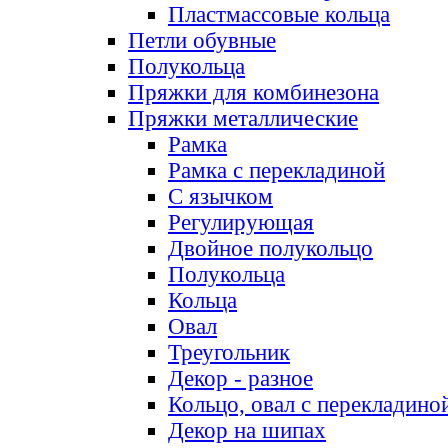
Пластмассовые кольца
Петли обувные
Полукольца
Пряжки для комбинезона
Пряжки металлические
Рамка
Рамка с перекладиной
С язычком
Регулирующая
Двойное полукольцо
Полукольца
Кольца
Овал
Треугольник
Декор - разное
Кольцо, овал с перекладино
Декор на шипах