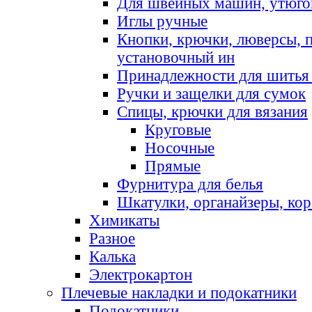
Для швейных машин, утюго
Иглы ручные
Кнопки, крючки, люверсы, 
установочный ин
Принадлежности для шитья 
Ручки и защелки для сумок
Спицы, крючки для вязания
Круговые
Носочные
Прямые
Фурнитура для белья
Шкатулки, органайзеры, кор
Химикаты
Разное
Калька
Электрокартон
Плечевые накладки и подокатники
Подокатники