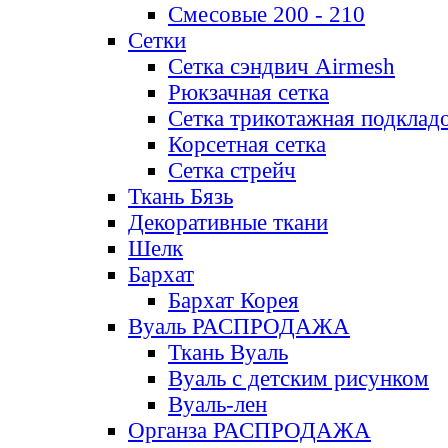
Смесовые 200 - 210
Сетки
Сетка сэндвич Airmesh
Рюкзачная сетка
Сетка трикотажная подклад
Корсетная сетка
Сетка стрейч
Ткань Бязь
Декоративные ткани
Шелк
Бархат
Бархат Корея
Вуаль РАСПРОДАЖА
Ткань Вуаль
Вуаль с детским рисунком
Вуаль-лен
Органза РАСПРОДАЖА