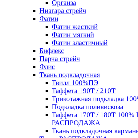
Органза
Ниагара стрейч
Фатин
Фатин жесткий
Фатин мягкий
Фатин элаcтичный
Бифлекс
Парча стрейч
Флис
Ткань подкладочная
Твилл 100%ПЭ
Таффета 190Т / 210Т
Трикотажная подкладка 10
Подкладка поливискоза
Таффета 170Т / 180Т 100%
РАСПРОДАЖА
Ткань подкладочная карман