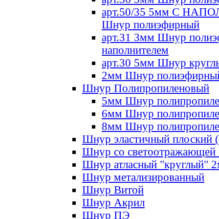
арт.50/35 5мм С НА
Шнур полиэфирный
арт.31 3мм Шнур полиэ
наполнителем
арт.30 5мм Шнур кругл
2мм Шнур полиэфирны
Шнур Полипропиленовый
5мм Шнур полипропил
6мм Шнур полипропил
8мм Шнур полипропил
Шнур эластичный плоский 
Шнур со светоотражающей
Шнур атласный "круглый" 
Шнур метализированный
Шнур Витой
Шнур Акрил
Шнур ПЭ