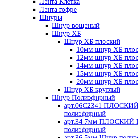
Лента Клетка
Лента гофре
Шнуры
Шнур вощеный
Шнур ХБ
Шнур ХБ плоский
10мм шнур ХБ пло
12мм шнур ХБ пло
14мм шнур ХБ пло
15мм шнур ХБ пло
20мм шнур ХБ пло
Шнур ХБ круглый
Шнур Полиэфирный
арт.06С2341 ПЛОСКИ
полиэфирный
арт.34 7мм ПЛОСКИЙ
полиэфирный
арт.36 5мм Шнур поли