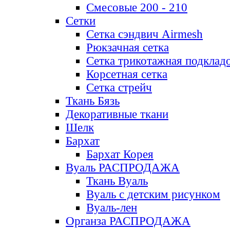
Смесовые 200 - 210
Сетки
Сетка сэндвич Airmesh
Рюкзачная сетка
Сетка трикотажная подклад
Корсетная сетка
Сетка стрейч
Ткань Бязь
Декоративные ткани
Шелк
Бархат
Бархат Корея
Вуаль РАСПРОДАЖА
Ткань Вуаль
Вуаль с детским рисунком
Вуаль-лен
Органза РАСПРОДАЖА