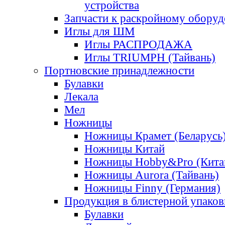
устройства
Запчасти к раскройному обору
Иглы для ШМ
Иглы РАСПРОДАЖА
Иглы TRIUMPH (Тайвань)
Портновские принадлежности
Булавки
Лекала
Мел
Ножницы
Ножницы Крамет (Беларусь
Ножницы Китай
Ножницы Hobby&Pro (Кита
Ножницы Aurora (Тайвань)
Ножницы Finny (Германия)
Продукция в блистерной упаков
Булавки