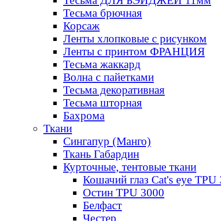
Тесьма ДЛЯ БЭЙДЖЕЙ 11мм
Тесьма брючная
Корсаж
Ленты хлопковые с рисунком
Ленты с принтом ФРАНЦИЯ
Тесьма жаккард
Волна с пайетками
Тесьма декоративная
Тесьма шторная
Бахрома
Ткани
Сингапур (Манго)
Ткань Габардин
Курточные, тентовые ткани
Кошачий глаз Cat's eye TPU
Остин TPU 3000
Белфаст
Честер