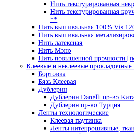
Нить текстурированная нек
Нить текстурированная круч
**
Нить вышивальная 100% Vis 120
Нить вышивальная метализиров
Нить латексная
Нить Моно
Нить повышенной прочности [под
Клеевые и неклеевые прокладочные
Бортовка
Бязь Клеевая
Дублерин
Дублерин Danelli пр-во Кит
Дублерин пр-во Турция
Ленты технологические
Клеевая паутинка
Ленты нитепрошивные, ткан