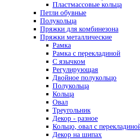
Пластмассовые кольца
Петли обувные
Полукольца
Пряжки для комбинезона
Пряжки металлические
Рамка
Рамка с перекладиной
С язычком
Регулирующая
Двойное полукольцо
Полукольца
Кольца
Овал
Треугольник
Декор - разное
Кольцо, овал с перекладино
Декор на шипах