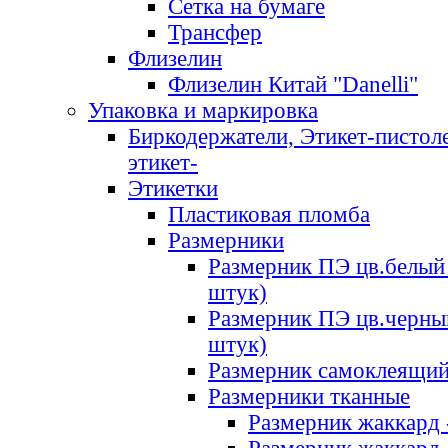
Сетка на бумаге
Трансфер
Флизелин
Флизелин Китай "Danelli"
Упаковка и маркировка
Биркодержатели, Этикет-пистоле
этикет-
Этикетки
Пластиковая пломба
Размерники
Размерник ПЭ цв.белый 
штук)
Размерник ПЭ цв.черны
штук)
Размерник самоклеящи
Размерники тканные
Размерник жаккард 