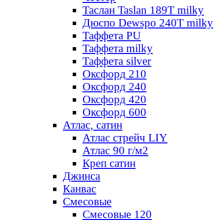
Таслан Taslan 189T milky
Дюспо Dewspo 240T milky
Таффета PU
Таффета milky
Таффета silver
Оксфорд 210
Оксфорд 240
Оксфорд 420
Оксфорд 600
Атлас, сатин
Атлас стрейч LIY
Атлас 90 г/м2
Креп сатин
Джинса
Канвас
Смесовые
Смесовые 120