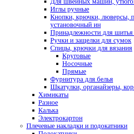
Для швейных машин, утюго
Иглы ручные
Кнопки, крючки, люверсы, 
установочный ин
Принадлежности для шитья 
Ручки и защелки для сумок
Спицы, крючки для вязания
Круговые
Носочные
Прямые
Фурнитура для белья
Шкатулки, органайзеры, кор
Химикаты
Разное
Калька
Электрокартон
Плечевые накладки и подокатники
Подокатники