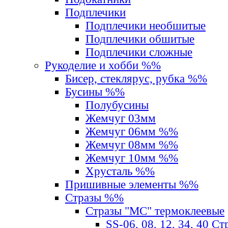
Подплечики
Подплечики необшитые
Подплечики обшитые
Подплечики сложные
Рукоделие и хобби %%
Бисер, стеклярус, рубка %%
Бусины %%
Полубусины
Жемчуг 03мм
Жемчуг 06мм %%
Жемчуг 08мм %%
Жемчуг 10мм %%
Хрусталь %%
Пришивные элементы %%
Стразы %%
Стразы "MС" термоклеевые
SS-06, 08, 12, 34, 40 С