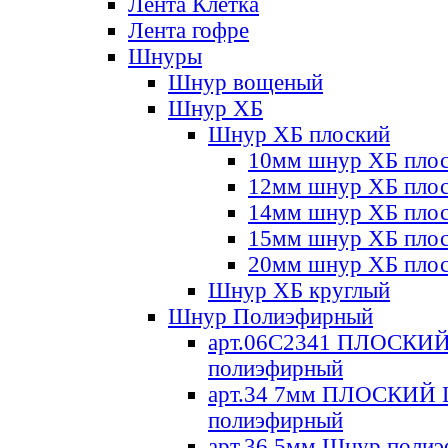
Лента Клетка
Лента гофре
Шнуры
Шнур вощеный
Шнур ХБ
Шнур ХБ плоский
10мм шнур ХБ пло
12мм шнур ХБ пло
14мм шнур ХБ пло
15мм шнур ХБ пло
20мм шнур ХБ пло
Шнур ХБ круглый
Шнур Полиэфирный
арт.06С2341 ПЛОСКИ
полиэфирный
арт.34 7мм ПЛОСКИЙ
полиэфирный
арт.36 5мм Шнур поли