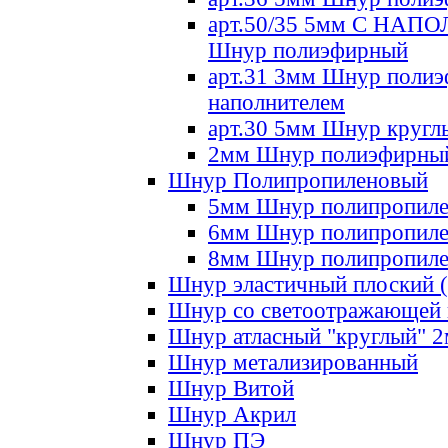
арт.50/35 5мм С НА
Шнур полиэфирный
арт.31 3мм Шнур полиэ
наполнителем
арт.30 5мм Шнур кругл
2мм Шнур полиэфирны
Шнур Полипропиленовый
5мм Шнур полипропил
6мм Шнур полипропил
8мм Шнур полипропил
Шнур эластичный плоский 
Шнур со светоотражающей
Шнур атласный "круглый" 
Шнур метализированный
Шнур Витой
Шнур Акрил
Шнур ПЭ