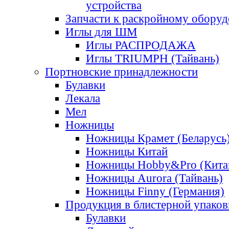
устройства
Запчасти к раскройному обору
Иглы для ШМ
Иглы РАСПРОДАЖА
Иглы TRIUMPH (Тайвань)
Портновские принадлежности
Булавки
Лекала
Мел
Ножницы
Ножницы Крамет (Беларусь
Ножницы Китай
Ножницы Hobby&Pro (Кита
Ножницы Aurora (Тайвань)
Ножницы Finny (Германия)
Продукция в блистерной упаков
Булавки