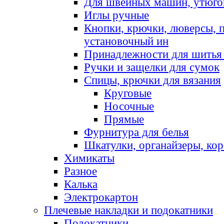
Для швейных машин, утюго
Иглы ручные
Кнопки, крючки, люверсы, 
установочный ин
Принадлежности для шитья 
Ручки и защелки для сумок
Спицы, крючки для вязания
Круговые
Носочные
Прямые
Фурнитура для белья
Шкатулки, органайзеры, кор
Химикаты
Разное
Калька
Электрокартон
Плечевые накладки и подокатники
Подокатники