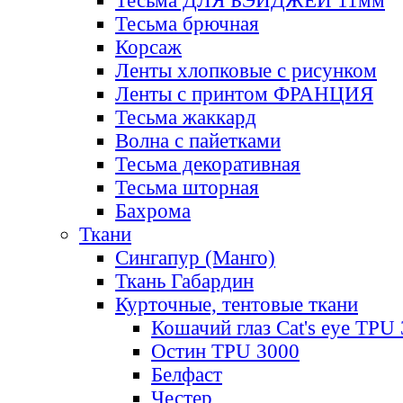
Тесьма ДЛЯ БЭЙДЖЕЙ 11мм
Тесьма брючная
Корсаж
Ленты хлопковые с рисунком
Ленты с принтом ФРАНЦИЯ
Тесьма жаккард
Волна с пайетками
Тесьма декоративная
Тесьма шторная
Бахрома
Ткани
Сингапур (Манго)
Ткань Габардин
Курточные, тентовые ткани
Кошачий глаз Cat's eye TPU
Остин TPU 3000
Белфаст
Честер