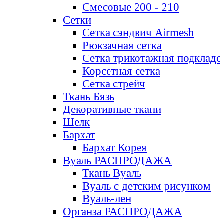
Смесовые 200 - 210
Сетки
Сетка сэндвич Airmesh
Рюкзачная сетка
Сетка трикотажная подклад
Корсетная сетка
Сетка стрейч
Ткань Бязь
Декоративные ткани
Шелк
Бархат
Бархат Корея
Вуаль РАСПРОДАЖА
Ткань Вуаль
Вуаль с детским рисунком
Вуаль-лен
Органза РАСПРОДАЖА