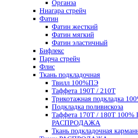
Органза
Ниагара стрейч
Фатин
Фатин жесткий
Фатин мягкий
Фатин элаcтичный
Бифлекс
Парча стрейч
Флис
Ткань подкладочная
Твилл 100%ПЭ
Таффета 190Т / 210Т
Трикотажная подкладка 10
Подкладка поливискоза
Таффета 170Т / 180Т 100%
РАСПРОДАЖА
Ткань подкладочная карман