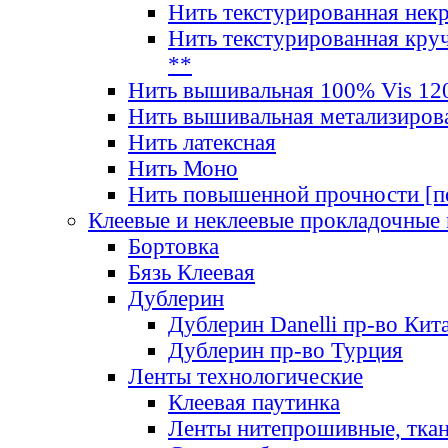
Нить текстурированная нек
Нить текстурированная круч
**
Нить вышивальная 100% Vis 120
Нить вышивальная метализиров
Нить латексная
Нить Моно
Нить повышенной прочности [под
Клеевые и неклеевые прокладочные
Бортовка
Бязь Клеевая
Дублерин
Дублерин Danelli пр-во Кит
Дублерин пр-во Турция
Ленты технологические
Клеевая паутинка
Ленты нитепрошивные, ткан