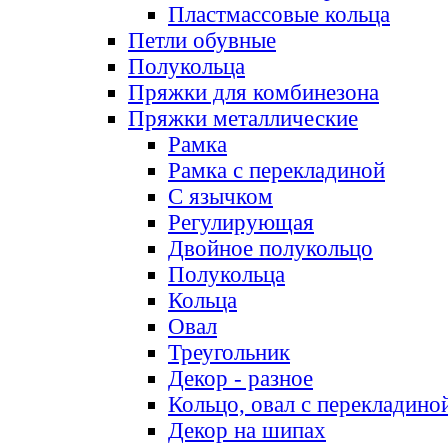
Пластмассовые кольца
Петли обувные
Полукольца
Пряжки для комбинезона
Пряжки металлические
Рамка
Рамка с перекладиной
С язычком
Регулирующая
Двойное полукольцо
Полукольца
Кольца
Овал
Треугольник
Декор - разное
Кольцо, овал с перекладино
Декор на шипах