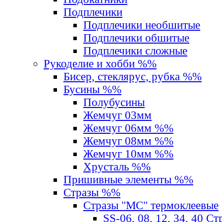
Подплечики
Подплечики необшитые
Подплечики обшитые
Подплечики сложные
Рукоделие и хобби %%
Бисер, стеклярус, рубка %%
Бусины %%
Полубусины
Жемчуг 03мм
Жемчуг 06мм %%
Жемчуг 08мм %%
Жемчуг 10мм %%
Хрусталь %%
Пришивные элементы %%
Стразы %%
Стразы "MС" термоклеевые
SS-06, 08, 12, 34, 40 С