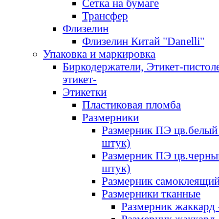
Сетка на бумаге
Трансфер
Флизелин
Флизелин Китай "Danelli"
Упаковка и маркировка
Биркодержатели, Этикет-пистоле
этикет-
Этикетки
Пластиковая пломба
Размерники
Размерник ПЭ цв.белый 
штук)
Размерник ПЭ цв.черны
штук)
Размерник самоклеящи
Размерники тканные
Размерник жаккард 