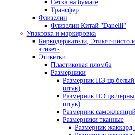
Сетка на бумаге
Трансфер
Флизелин
Флизелин Китай "Danelli"
Упаковка и маркировка
Биркодержатели, Этикет-пистоле
этикет-
Этикетки
Пластиковая пломба
Размерники
Размерник ПЭ цв.белый 
штук)
Размерник ПЭ цв.черны
штук)
Размерник самоклеящи
Размерники тканные
Размерник жаккард 