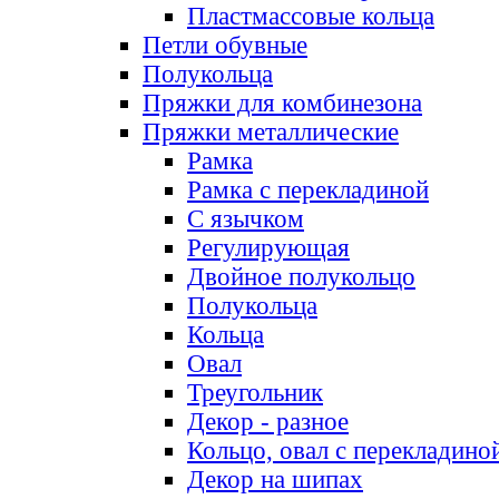
Пластмассовые кольца
Петли обувные
Полукольца
Пряжки для комбинезона
Пряжки металлические
Рамка
Рамка с перекладиной
С язычком
Регулирующая
Двойное полукольцо
Полукольца
Кольца
Овал
Треугольник
Декор - разное
Кольцо, овал с перекладино
Декор на шипах