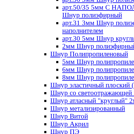
арт.50/35 5мм С НА
Шнур полиэфирный
арт.31 3мм Шнур полиэ
наполнителем
арт.30 5мм Шнур кругл
2мм Шнур полиэфирны
Шнур Полипропиленовый
5мм Шнур полипропил
6мм Шнур полипропил
8мм Шнур полипропил
Шнур эластичный плоский 
Шнур со светоотражающей
Шнур атласный "круглый" 
Шнур метализированный
Шнур Витой
Шнур Акрил
Шнур ПЭ