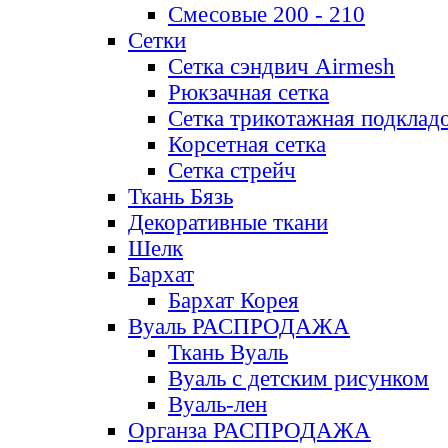
Смесовые 200 - 210
Сетки
Сетка сэндвич Airmesh
Рюкзачная сетка
Сетка трикотажная подклад
Корсетная сетка
Сетка стрейч
Ткань Бязь
Декоративные ткани
Шелк
Бархат
Бархат Корея
Вуаль РАСПРОДАЖА
Ткань Вуаль
Вуаль с детским рисунком
Вуаль-лен
Органза РАСПРОДАЖА