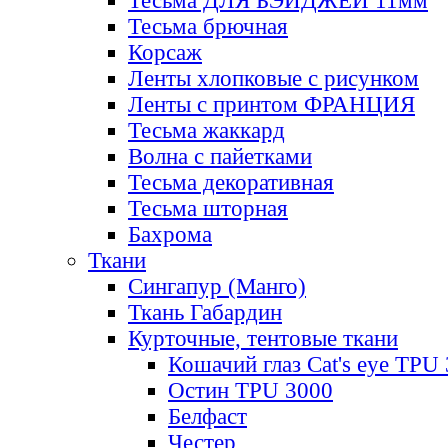
Тесьма ДЛЯ БЭЙДЖЕЙ 11мм
Тесьма брючная
Корсаж
Ленты хлопковые с рисунком
Ленты с принтом ФРАНЦИЯ
Тесьма жаккард
Волна с пайетками
Тесьма декоративная
Тесьма шторная
Бахрома
Ткани
Сингапур (Манго)
Ткань Габардин
Курточные, тентовые ткани
Кошачий глаз Cat's eye TPU
Остин TPU 3000
Белфаст
Честер