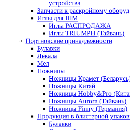
устройства
Запчасти к раскройному обору
Иглы для ШМ
Иглы РАСПРОДАЖА
Иглы TRIUMPH (Тайвань)
Портновские принадлежности
Булавки
Лекала
Мел
Ножницы
Ножницы Крамет (Беларусь
Ножницы Китай
Ножницы Hobby&Pro (Кита
Ножницы Aurora (Тайвань)
Ножницы Finny (Германия)
Продукция в блистерной упаков
Булавки