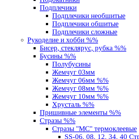
Подплечики
Подплечики необшитые
Подплечики обшитые
Подплечики сложные
Рукоделие и хобби %%
Бисер, стеклярус, рубка %%
Бусины %%
Полубусины
Жемчуг 03мм
Жемчуг 06мм %%
Жемчуг 08мм %%
Жемчуг 10мм %%
Хрусталь %%
Пришивные элементы %%
Стразы %%
Стразы "MС" термоклеевые
SS-06, 08, 12, 34, 40 С