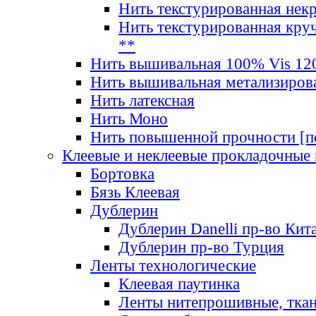
Нить текстурированная нек
Нить текстурированная круч
**
Нить вышивальная 100% Vis 120
Нить вышивальная метализиров
Нить латексная
Нить Моно
Нить повышенной прочности [под
Клеевые и неклеевые прокладочные
Бортовка
Бязь Клеевая
Дублерин
Дублерин Danelli пр-во Кит
Дублерин пр-во Турция
Ленты технологические
Клеевая паутинка
Ленты нитепрошивные, ткан