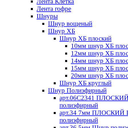
Лента Клетка
Лента гофре
Шнуры
Шнур вощеный
Шнур ХБ
Шнур ХБ плоский
10мм шнур ХБ пло
12мм шнур ХБ пло
14мм шнур ХБ пло
15мм шнур ХБ пло
20мм шнур ХБ пло
Шнур ХБ круглый
Шнур Полиэфирный
арт.06С2341 ПЛОСКИ
полиэфирный
арт.34 7мм ПЛОСКИЙ
полиэфирный
арт.36 5мм Шнур поли