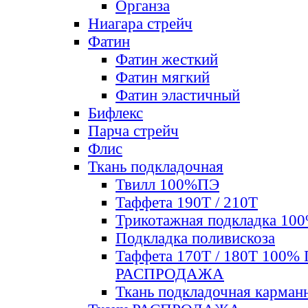
Органза
Ниагара стрейч
Фатин
Фатин жесткий
Фатин мягкий
Фатин элаcтичный
Бифлекс
Парча стрейч
Флис
Ткань подкладочная
Твилл 100%ПЭ
Таффета 190Т / 210Т
Трикотажная подкладка 10
Подкладка поливискоза
Таффета 170Т / 180Т 100%
РАСПРОДАЖА
Ткань подкладочная карман