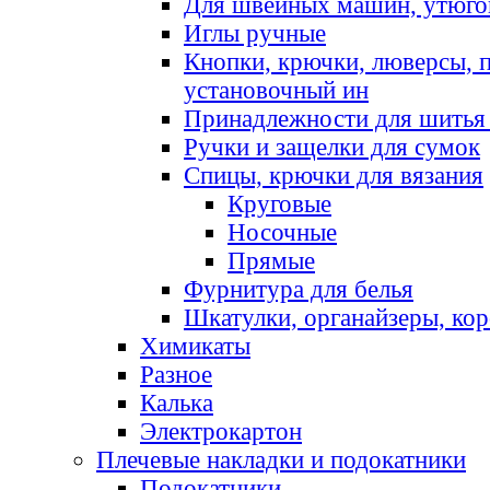
Для швейных машин, утюго
Иглы ручные
Кнопки, крючки, люверсы, 
установочный ин
Принадлежности для шитья 
Ручки и защелки для сумок
Спицы, крючки для вязания
Круговые
Носочные
Прямые
Фурнитура для белья
Шкатулки, органайзеры, кор
Химикаты
Разное
Калька
Электрокартон
Плечевые накладки и подокатники
Подокатники