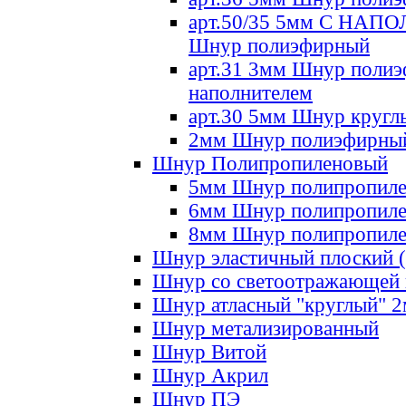
арт.50/35 5мм С НА
Шнур полиэфирный
арт.31 3мм Шнур полиэ
наполнителем
арт.30 5мм Шнур кругл
2мм Шнур полиэфирны
Шнур Полипропиленовый
5мм Шнур полипропил
6мм Шнур полипропил
8мм Шнур полипропил
Шнур эластичный плоский 
Шнур со светоотражающей
Шнур атласный "круглый" 
Шнур метализированный
Шнур Витой
Шнур Акрил
Шнур ПЭ