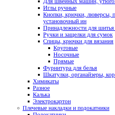
Для швейных машин, утюго
Иглы ручные
Кнопки, крючки, люверсы, 
установочный ин
Принадлежности для шитья 
Ручки и защелки для сумок
Спицы, крючки для вязания
Круговые
Носочные
Прямые
Фурнитура для белья
Шкатулки, органайзеры, кор
Химикаты
Разное
Калька
Электрокартон
Плечевые накладки и подокатники
Подокатники