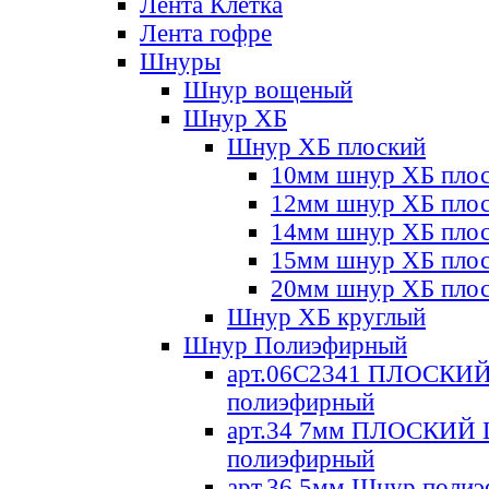
Лента Клетка
Лента гофре
Шнуры
Шнур вощеный
Шнур ХБ
Шнур ХБ плоский
10мм шнур ХБ пло
12мм шнур ХБ пло
14мм шнур ХБ пло
15мм шнур ХБ пло
20мм шнур ХБ пло
Шнур ХБ круглый
Шнур Полиэфирный
арт.06С2341 ПЛОСКИ
полиэфирный
арт.34 7мм ПЛОСКИЙ
полиэфирный
арт.36 5мм Шнур поли