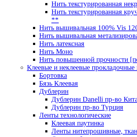
Нить текстурированная нек
Нить текстурированная круч
**
Нить вышивальная 100% Vis 120
Нить вышивальная метализиров
Нить латексная
Нить Моно
Нить повышенной прочности [под
Клеевые и неклеевые прокладочные
Бортовка
Бязь Клеевая
Дублерин
Дублерин Danelli пр-во Кит
Дублерин пр-во Турция
Ленты технологические
Клеевая паутинка
Ленты нитепрошивные, ткан