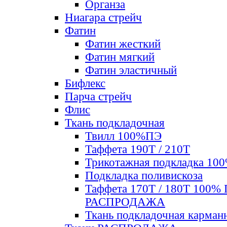
Органза
Ниагара стрейч
Фатин
Фатин жесткий
Фатин мягкий
Фатин элаcтичный
Бифлекс
Парча стрейч
Флис
Ткань подкладочная
Твилл 100%ПЭ
Таффета 190Т / 210Т
Трикотажная подкладка 10
Подкладка поливискоза
Таффета 170Т / 180Т 100%
РАСПРОДАЖА
Ткань подкладочная карман