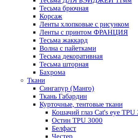
Тесьма ДЛЯ БЭЙДЖЕЙ 11мм
Тесьма брючная
Корсаж
Ленты хлопковые с рисунком
Ленты с принтом ФРАНЦИЯ
Тесьма жаккард
Волна с пайетками
Тесьма декоративная
Тесьма шторная
Бахрома
Ткани
Сингапур (Манго)
Ткань Габардин
Курточные, тентовые ткани
Кошачий глаз Cat's eye TPU
Остин TPU 3000
Белфаст
Честер