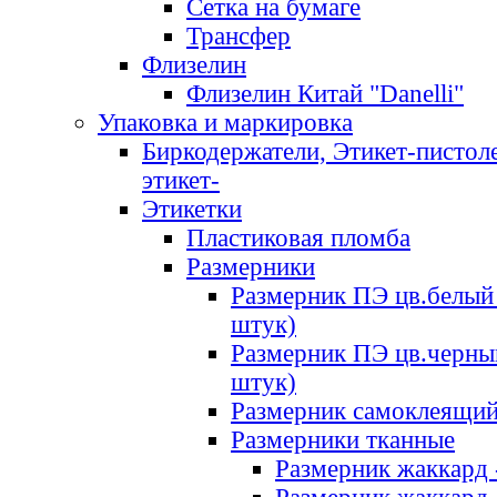
Сетка на бумаге
Трансфер
Флизелин
Флизелин Китай "Danelli"
Упаковка и маркировка
Биркодержатели, Этикет-пистоле
этикет-
Этикетки
Пластиковая пломба
Размерники
Размерник ПЭ цв.белый 
штук)
Размерник ПЭ цв.черны
штук)
Размерник самоклеящи
Размерники тканные
Размерник жаккард 