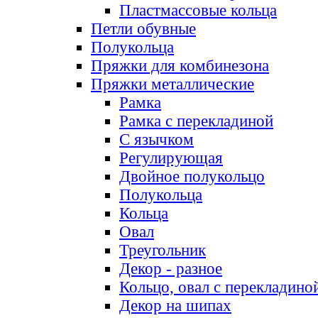
Пластмассовые кольца
Петли обувные
Полукольца
Пряжки для комбинезона
Пряжки металлические
Рамка
Рамка с перекладиной
С язычком
Регулирующая
Двойное полукольцо
Полукольца
Кольца
Овал
Треугольник
Декор - разное
Кольцо, овал с перекладино
Декор на шипах