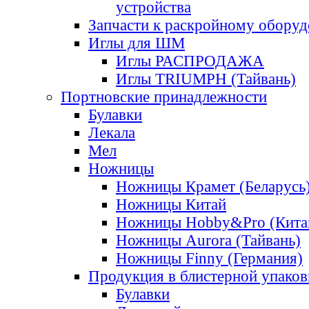
устройства
Запчасти к раскройному обору
Иглы для ШМ
Иглы РАСПРОДАЖА
Иглы TRIUMPH (Тайвань)
Портновские принадлежности
Булавки
Лекала
Мел
Ножницы
Ножницы Крамет (Беларусь
Ножницы Китай
Ножницы Hobby&Pro (Кита
Ножницы Aurora (Тайвань)
Ножницы Finny (Германия)
Продукция в блистерной упаков
Булавки