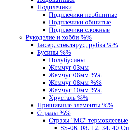
Подплечики
Подплечики необшитые
Подплечики обшитые
Подплечики сложные
Рукоделие и хобби %%
Бисер, стеклярус, рубка %%
Бусины %%
Полубусины
Жемчуг 03мм
Жемчуг 06мм %%
Жемчуг 08мм %%
Жемчуг 10мм %%
Хрусталь %%
Пришивные элементы %%
Стразы %%
Стразы "MС" термоклеевые
SS-06, 08, 12, 34, 40 С