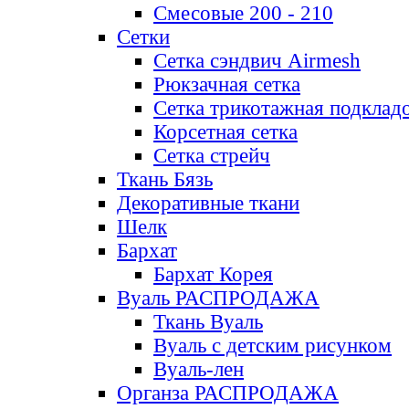
Смесовые 200 - 210
Сетки
Сетка сэндвич Airmesh
Рюкзачная сетка
Сетка трикотажная подклад
Корсетная сетка
Сетка стрейч
Ткань Бязь
Декоративные ткани
Шелк
Бархат
Бархат Корея
Вуаль РАСПРОДАЖА
Ткань Вуаль
Вуаль с детским рисунком
Вуаль-лен
Органза РАСПРОДАЖА