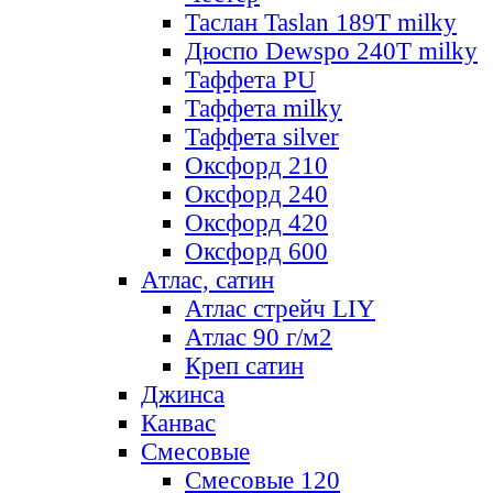
Таслан Taslan 189T milky
Дюспо Dewspo 240T milky
Таффета PU
Таффета milky
Таффета silver
Оксфорд 210
Оксфорд 240
Оксфорд 420
Оксфорд 600
Атлас, сатин
Атлас стрейч LIY
Атлас 90 г/м2
Креп сатин
Джинса
Канвас
Смесовые
Смесовые 120