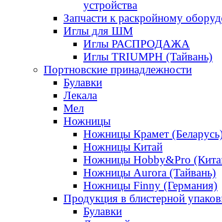
устройства
Запчасти к раскройному обору
Иглы для ШМ
Иглы РАСПРОДАЖА
Иглы TRIUMPH (Тайвань)
Портновские принадлежности
Булавки
Лекала
Мел
Ножницы
Ножницы Крамет (Беларусь
Ножницы Китай
Ножницы Hobby&Pro (Кита
Ножницы Aurora (Тайвань)
Ножницы Finny (Германия)
Продукция в блистерной упаков
Булавки