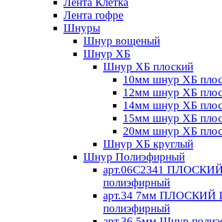
Лента Клетка
Лента гофре
Шнуры
Шнур вощеный
Шнур ХБ
Шнур ХБ плоский
10мм шнур ХБ пло
12мм шнур ХБ пло
14мм шнур ХБ пло
15мм шнур ХБ пло
20мм шнур ХБ пло
Шнур ХБ круглый
Шнур Полиэфирный
арт.06С2341 ПЛОСКИ
полиэфирный
арт.34 7мм ПЛОСКИЙ
полиэфирный
арт.36 5мм Шнур поли