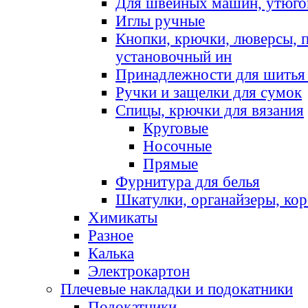
Для швейных машин, утюго
Иглы ручные
Кнопки, крючки, люверсы, 
установочный ин
Принадлежности для шитья 
Ручки и защелки для сумок
Спицы, крючки для вязания
Круговые
Носочные
Прямые
Фурнитура для белья
Шкатулки, органайзеры, кор
Химикаты
Разное
Калька
Электрокартон
Плечевые накладки и подокатники
Подокатники