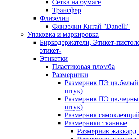
Сетка на бумаге
Трансфер
Флизелин
Флизелин Китай "Danelli"
Упаковка и маркировка
Биркодержатели, Этикет-пистоле
этикет-
Этикетки
Пластиковая пломба
Размерники
Размерник ПЭ цв.белый 
штук)
Размерник ПЭ цв.черны
штук)
Размерник самоклеящи
Размерники тканные
Размерник жаккард 