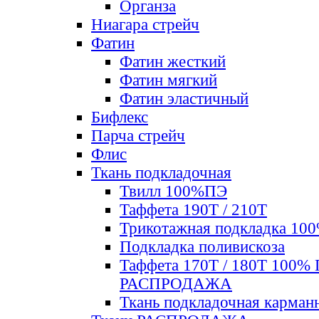
Органза
Ниагара стрейч
Фатин
Фатин жесткий
Фатин мягкий
Фатин элаcтичный
Бифлекс
Парча стрейч
Флис
Ткань подкладочная
Твилл 100%ПЭ
Таффета 190Т / 210Т
Трикотажная подкладка 10
Подкладка поливискоза
Таффета 170Т / 180Т 100%
РАСПРОДАЖА
Ткань подкладочная карман