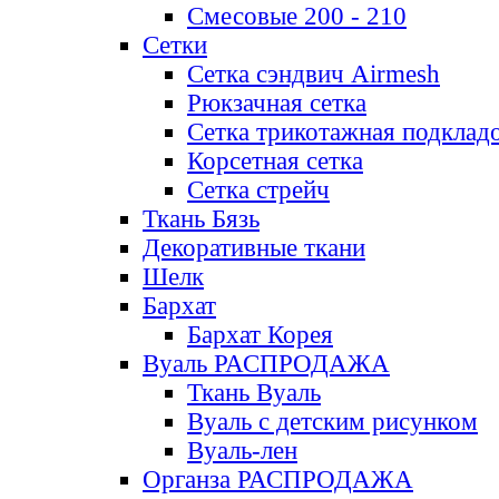
Смесовые 200 - 210
Сетки
Сетка сэндвич Airmesh
Рюкзачная сетка
Сетка трикотажная подклад
Корсетная сетка
Сетка стрейч
Ткань Бязь
Декоративные ткани
Шелк
Бархат
Бархат Корея
Вуаль РАСПРОДАЖА
Ткань Вуаль
Вуаль с детским рисунком
Вуаль-лен
Органза РАСПРОДАЖА