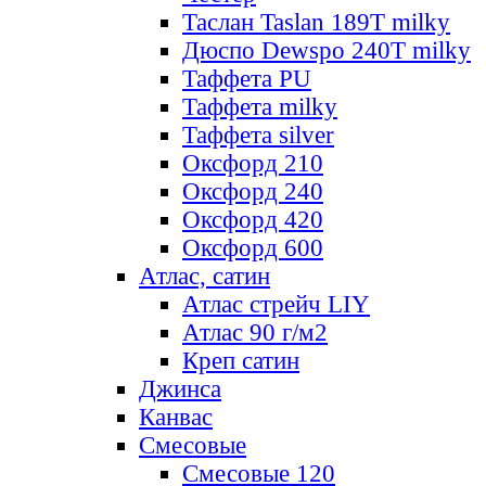
Таслан Taslan 189T milky
Дюспо Dewspo 240T milky
Таффета PU
Таффета milky
Таффета silver
Оксфорд 210
Оксфорд 240
Оксфорд 420
Оксфорд 600
Атлас, сатин
Атлас стрейч LIY
Атлас 90 г/м2
Креп сатин
Джинса
Канвас
Смесовые
Смесовые 120