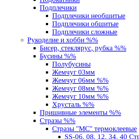
Подплечики
Подплечики необшитые
Подплечики обшитые
Подплечики сложные
Рукоделие и хобби %%
Бисер, стеклярус, рубка %%
Бусины %%
Полубусины
Жемчуг 03мм
Жемчуг 06мм %%
Жемчуг 08мм %%
Жемчуг 10мм %%
Хрусталь %%
Пришивные элементы %%
Стразы %%
Стразы "MС" термоклеевые
SS-06, 08, 12, 34, 40 С