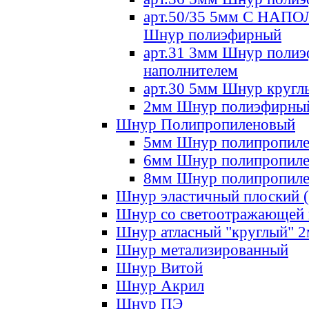
арт.50/35 5мм С НА
Шнур полиэфирный
арт.31 3мм Шнур полиэ
наполнителем
арт.30 5мм Шнур кругл
2мм Шнур полиэфирны
Шнур Полипропиленовый
5мм Шнур полипропил
6мм Шнур полипропил
8мм Шнур полипропил
Шнур эластичный плоский 
Шнур со светоотражающей
Шнур атласный "круглый" 
Шнур метализированный
Шнур Витой
Шнур Акрил
Шнур ПЭ