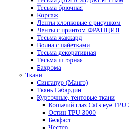
Тесьма ДЛЯ БЭЙДЖЕЙ 11мм
Тесьма брючная
Корсаж
Ленты хлопковые с рисунком
Ленты с принтом ФРАНЦИЯ
Тесьма жаккард
Волна с пайетками
Тесьма декоративная
Тесьма шторная
Бахрома
Ткани
Сингапур (Манго)
Ткань Габардин
Курточные, тентовые ткани
Кошачий глаз Cat's eye TPU
Остин TPU 3000
Белфаст
Честер