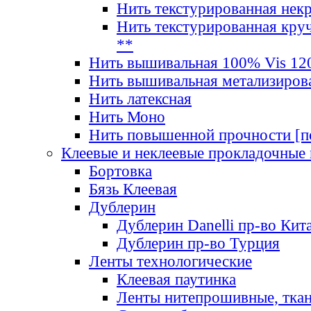
Нить текстурированная нек
Нить текстурированная круч
**
Нить вышивальная 100% Vis 120
Нить вышивальная метализиров
Нить латексная
Нить Моно
Нить повышенной прочности [под
Клеевые и неклеевые прокладочные
Бортовка
Бязь Клеевая
Дублерин
Дублерин Danelli пр-во Кит
Дублерин пр-во Турция
Ленты технологические
Клеевая паутинка
Ленты нитепрошивные, ткан