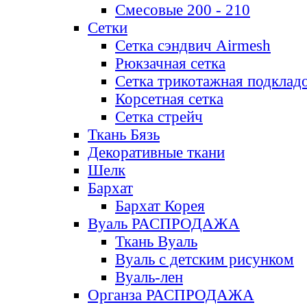
Смесовые 200 - 210
Сетки
Сетка сэндвич Airmesh
Рюкзачная сетка
Сетка трикотажная подклад
Корсетная сетка
Сетка стрейч
Ткань Бязь
Декоративные ткани
Шелк
Бархат
Бархат Корея
Вуаль РАСПРОДАЖА
Ткань Вуаль
Вуаль с детским рисунком
Вуаль-лен
Органза РАСПРОДАЖА