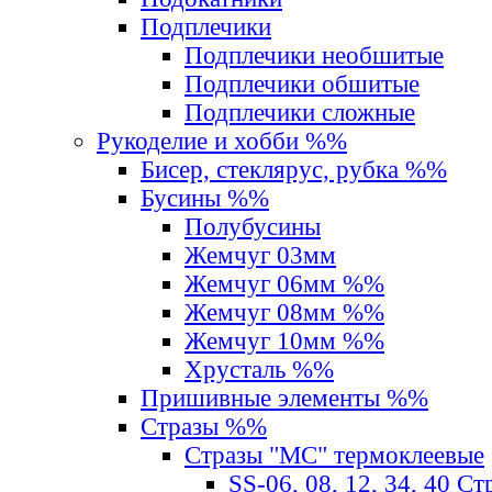
Подплечики
Подплечики необшитые
Подплечики обшитые
Подплечики сложные
Рукоделие и хобби %%
Бисер, стеклярус, рубка %%
Бусины %%
Полубусины
Жемчуг 03мм
Жемчуг 06мм %%
Жемчуг 08мм %%
Жемчуг 10мм %%
Хрусталь %%
Пришивные элементы %%
Стразы %%
Стразы "MС" термоклеевые
SS-06, 08, 12, 34, 40 С