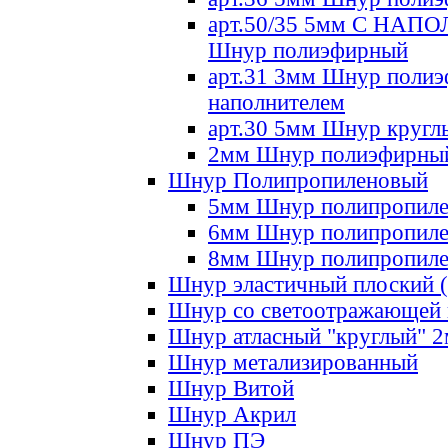
арт.50/35 5мм С НА
Шнур полиэфирный
арт.31 3мм Шнур полиэ
наполнителем
арт.30 5мм Шнур кругл
2мм Шнур полиэфирны
Шнур Полипропиленовый
5мм Шнур полипропил
6мм Шнур полипропил
8мм Шнур полипропил
Шнур эластичный плоский 
Шнур со светоотражающей
Шнур атласный "круглый" 
Шнур метализированный
Шнур Витой
Шнур Акрил
Шнур ПЭ