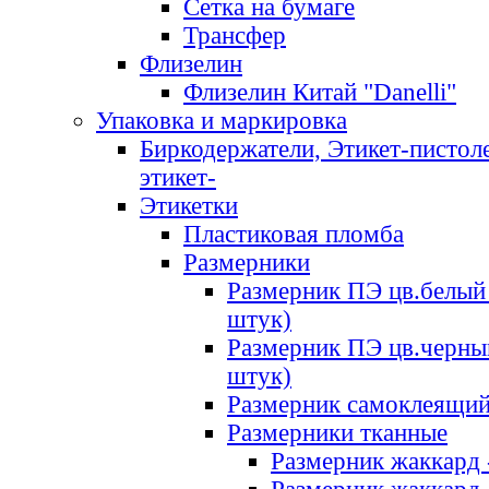
Сетка на бумаге
Трансфер
Флизелин
Флизелин Китай "Danelli"
Упаковка и маркировка
Биркодержатели, Этикет-пистоле
этикет-
Этикетки
Пластиковая пломба
Размерники
Размерник ПЭ цв.белый 
штук)
Размерник ПЭ цв.черны
штук)
Размерник самоклеящи
Размерники тканные
Размерник жаккард 