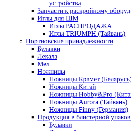
устройства
Запчасти к раскройному обору
Иглы для ШМ
Иглы РАСПРОДАЖА
Иглы TRIUMPH (Тайвань)
Портновские принадлежности
Булавки
Лекала
Мел
Ножницы
Ножницы Крамет (Беларусь
Ножницы Китай
Ножницы Hobby&Pro (Кита
Ножницы Aurora (Тайвань)
Ножницы Finny (Германия)
Продукция в блистерной упаков
Булавки