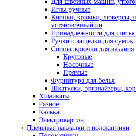
Для швейных машин, утюго
Иглы ручные
Кнопки, крючки, люверсы, 
установочный ин
Принадлежности для шитья 
Ручки и защелки для сумок
Спицы, крючки для вязания
Круговые
Носочные
Прямые
Фурнитура для белья
Шкатулки, органайзеры, кор
Химикаты
Разное
Калька
Электрокартон
Плечевые накладки и подокатники
Подокатники