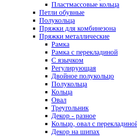
Пластмассовые кольца
Петли обувные
Полукольца
Пряжки для комбинезона
Пряжки металлические
Рамка
Рамка с перекладиной
С язычком
Регулирующая
Двойное полукольцо
Полукольца
Кольца
Овал
Треугольник
Декор - разное
Кольцо, овал с перекладино
Декор на шипах