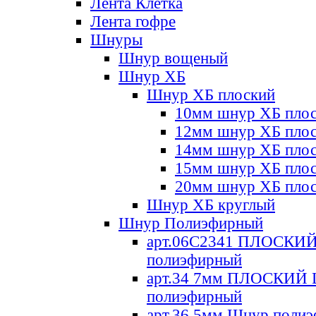
Лента Клетка
Лента гофре
Шнуры
Шнур вощеный
Шнур ХБ
Шнур ХБ плоский
10мм шнур ХБ пло
12мм шнур ХБ пло
14мм шнур ХБ пло
15мм шнур ХБ пло
20мм шнур ХБ пло
Шнур ХБ круглый
Шнур Полиэфирный
арт.06С2341 ПЛОСКИ
полиэфирный
арт.34 7мм ПЛОСКИЙ
полиэфирный
арт.36 5мм Шнур поли