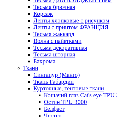
Тесьма ДЛЯ БЭЙДЖЕЙ 11мм
Тесьма брючная
Корсаж
Ленты хлопковые с рисунком
Ленты с принтом ФРАНЦИЯ
Тесьма жаккард
Волна с пайетками
Тесьма декоративная
Тесьма шторная
Бахрома
Ткани
Сингапур (Манго)
Ткань Габардин
Курточные, тентовые ткани
Кошачий глаз Cat's eye TPU
Остин TPU 3000
Белфаст
Честер