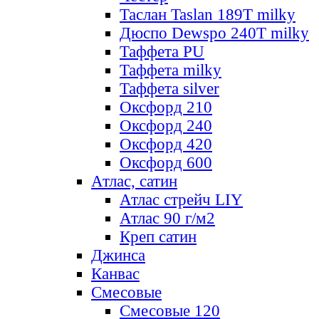
Таслан Taslan 189T milky
Дюспо Dewspo 240T milky
Таффета PU
Таффета milky
Таффета silver
Оксфорд 210
Оксфорд 240
Оксфорд 420
Оксфорд 600
Атлас, сатин
Атлас стрейч LIY
Атлас 90 г/м2
Креп сатин
Джинса
Канвас
Смесовые
Смесовые 120