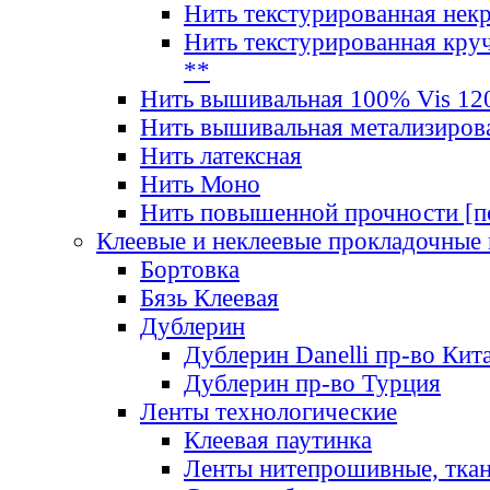
Нить текстурированная нек
Нить текстурированная круч
**
Нить вышивальная 100% Vis 120
Нить вышивальная метализиров
Нить латексная
Нить Моно
Нить повышенной прочности [под
Клеевые и неклеевые прокладочные
Бортовка
Бязь Клеевая
Дублерин
Дублерин Danelli пр-во Кит
Дублерин пр-во Турция
Ленты технологические
Клеевая паутинка
Ленты нитепрошивные, ткан