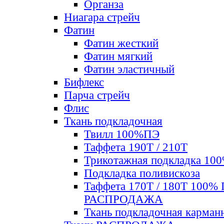
Органза
Ниагара стрейч
Фатин
Фатин жесткий
Фатин мягкий
Фатин элаcтичный
Бифлекс
Парча стрейч
Флис
Ткань подкладочная
Твилл 100%ПЭ
Таффета 190Т / 210Т
Трикотажная подкладка 10
Подкладка поливискоза
Таффета 170Т / 180Т 100%
РАСПРОДАЖА
Ткань подкладочная карман