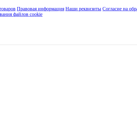
товаров
Правовая информация
Наши реквизиты
Согласие на об
вания файлов cookie