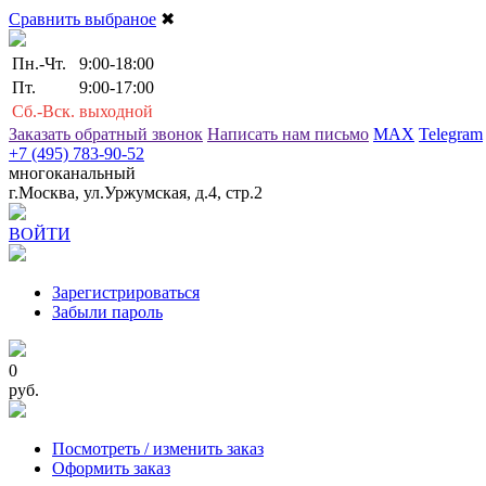
Сравнить выбраное
✖
Пн.-Чт.
9:00-18:00
Пт.
9:00-17:00
Сб.-Вск.
выходной
Заказать обратный звонок
Написать нам письмо
MAX
Telegram
+7 (495) 783-90-52
многоканальный
г.Москва, ул.Уржумская, д.4, стр.2
ВОЙТИ
Зарегистрироваться
Забыли пароль
0
руб.
Посмотреть / изменить заказ
Оформить заказ