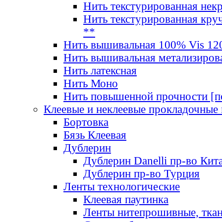
Нить текстурированная нек
Нить текстурированная круч
**
Нить вышивальная 100% Vis 120
Нить вышивальная метализиров
Нить латексная
Нить Моно
Нить повышенной прочности [под
Клеевые и неклеевые прокладочные
Бортовка
Бязь Клеевая
Дублерин
Дублерин Danelli пр-во Кит
Дублерин пр-во Турция
Ленты технологические
Клеевая паутинка
Ленты нитепрошивные, ткан