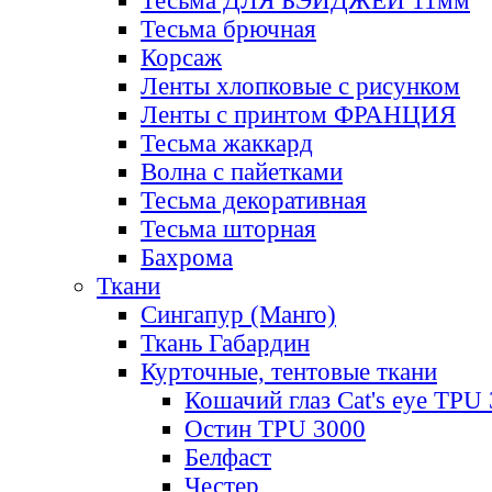
Тесьма ДЛЯ БЭЙДЖЕЙ 11мм
Тесьма брючная
Корсаж
Ленты хлопковые с рисунком
Ленты с принтом ФРАНЦИЯ
Тесьма жаккард
Волна с пайетками
Тесьма декоративная
Тесьма шторная
Бахрома
Ткани
Сингапур (Манго)
Ткань Габардин
Курточные, тентовые ткани
Кошачий глаз Cat's eye TPU
Остин TPU 3000
Белфаст
Честер