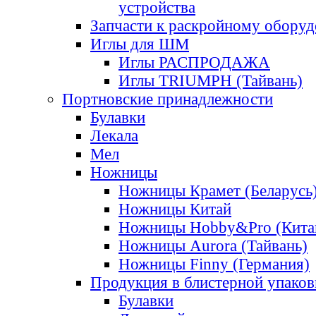
устройства
Запчасти к раскройному обору
Иглы для ШМ
Иглы РАСПРОДАЖА
Иглы TRIUMPH (Тайвань)
Портновские принадлежности
Булавки
Лекала
Мел
Ножницы
Ножницы Крамет (Беларусь
Ножницы Китай
Ножницы Hobby&Pro (Кита
Ножницы Aurora (Тайвань)
Ножницы Finny (Германия)
Продукция в блистерной упаков
Булавки