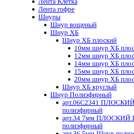
Лента Клетка
Лента гофре
Шнуры
Шнур вощеный
Шнур ХБ
Шнур ХБ плоский
10мм шнур ХБ пло
12мм шнур ХБ пло
14мм шнур ХБ пло
15мм шнур ХБ пло
20мм шнур ХБ пло
Шнур ХБ круглый
Шнур Полиэфирный
арт.06С2341 ПЛОСКИ
полиэфирный
арт.34 7мм ПЛОСКИЙ
полиэфирный
арт.36 5мм Шнур поли