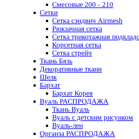
Смесовые 200 - 210
Сетки
Сетка сэндвич Airmesh
Рюкзачная сетка
Сетка трикотажная подклад
Корсетная сетка
Сетка стрейч
Ткань Бязь
Декоративные ткани
Шелк
Бархат
Бархат Корея
Вуаль РАСПРОДАЖА
Ткань Вуаль
Вуаль с детским рисунком
Вуаль-лен
Органза РАСПРОДАЖА