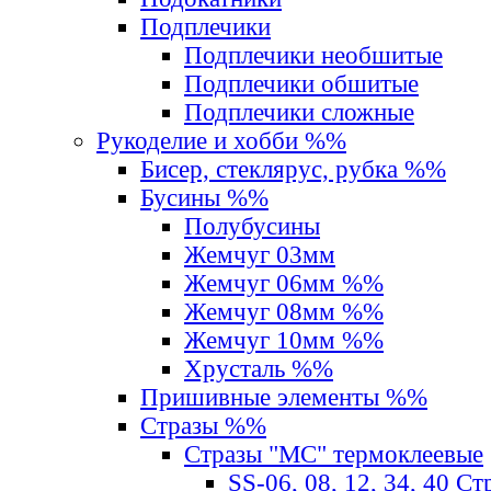
Подплечики
Подплечики необшитые
Подплечики обшитые
Подплечики сложные
Рукоделие и хобби %%
Бисер, стеклярус, рубка %%
Бусины %%
Полубусины
Жемчуг 03мм
Жемчуг 06мм %%
Жемчуг 08мм %%
Жемчуг 10мм %%
Хрусталь %%
Пришивные элементы %%
Стразы %%
Стразы "MС" термоклеевые
SS-06, 08, 12, 34, 40 С