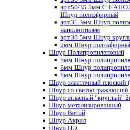
арт.50/35 5мм С НА
Шнур полиэфирный
арт.31 3мм Шнур полиэ
наполнителем
арт.30 5мм Шнур кругл
2мм Шнур полиэфирны
Шнур Полипропиленовый
5мм Шнур полипропил
6мм Шнур полипропил
8мм Шнур полипропил
Шнур эластичный плоский 
Шнур со светоотражающей
Шнур атласный "круглый" 
Шнур метализированный
Шнур Витой
Шнур Акрил
Шнур ПЭ