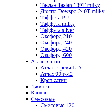
Таслан Taslan 189T milky
Дюспо Dewspo 240T milky
Таффета PU
Таффета milky
Таффета silver
Оксфорд 210
Оксфорд 240
Оксфорд 420
Оксфорд 600
Атлас, сатин
Атлас стрейч LIY
Атлас 90 г/м2
Креп сатин
Джинса
Канвас
Смесовые
Смесовые 120