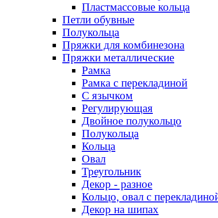
Пластмассовые кольца
Петли обувные
Полукольца
Пряжки для комбинезона
Пряжки металлические
Рамка
Рамка с перекладиной
С язычком
Регулирующая
Двойное полукольцо
Полукольца
Кольца
Овал
Треугольник
Декор - разное
Кольцо, овал с перекладино
Декор на шипах