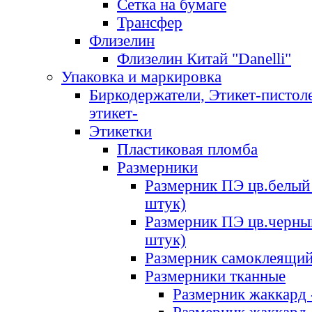
Сетка на бумаге
Трансфер
Флизелин
Флизелин Китай "Danelli"
Упаковка и маркировка
Биркодержатели, Этикет-пистоле
этикет-
Этикетки
Пластиковая пломба
Размерники
Размерник ПЭ цв.белый 
штук)
Размерник ПЭ цв.черны
штук)
Размерник самоклеящи
Размерники тканные
Размерник жаккард 