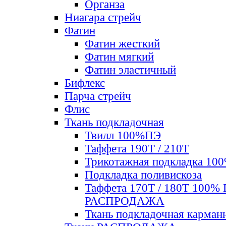
Органза
Ниагара стрейч
Фатин
Фатин жесткий
Фатин мягкий
Фатин элаcтичный
Бифлекс
Парча стрейч
Флис
Ткань подкладочная
Твилл 100%ПЭ
Таффета 190Т / 210Т
Трикотажная подкладка 10
Подкладка поливискоза
Таффета 170Т / 180Т 100%
РАСПРОДАЖА
Ткань подкладочная карман