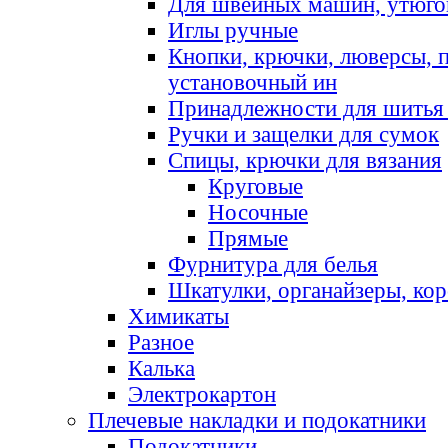
Для швейных машин, утюго
Иглы ручные
Кнопки, крючки, люверсы, 
установочный ин
Принадлежности для шитья 
Ручки и защелки для сумок
Спицы, крючки для вязания
Круговые
Носочные
Прямые
Фурнитура для белья
Шкатулки, органайзеры, кор
Химикаты
Разное
Калька
Электрокартон
Плечевые накладки и подокатники
Подокатники