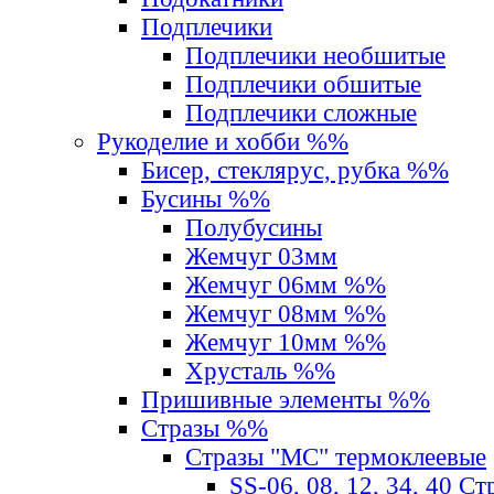
Подплечики
Подплечики необшитые
Подплечики обшитые
Подплечики сложные
Рукоделие и хобби %%
Бисер, стеклярус, рубка %%
Бусины %%
Полубусины
Жемчуг 03мм
Жемчуг 06мм %%
Жемчуг 08мм %%
Жемчуг 10мм %%
Хрусталь %%
Пришивные элементы %%
Стразы %%
Стразы "MС" термоклеевые
SS-06, 08, 12, 34, 40 С