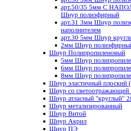
арт.50/35 5мм С НА
Шнур полиэфирный
арт.31 3мм Шнур полиэ
наполнителем
арт.30 5мм Шнур кругл
2мм Шнур полиэфирны
Шнур Полипропиленовый
5мм Шнур полипропил
6мм Шнур полипропил
8мм Шнур полипропил
Шнур эластичный плоский 
Шнур со светоотражающей
Шнур атласный "круглый" 
Шнур метализированный
Шнур Витой
Шнур Акрил
Шнур ПЭ