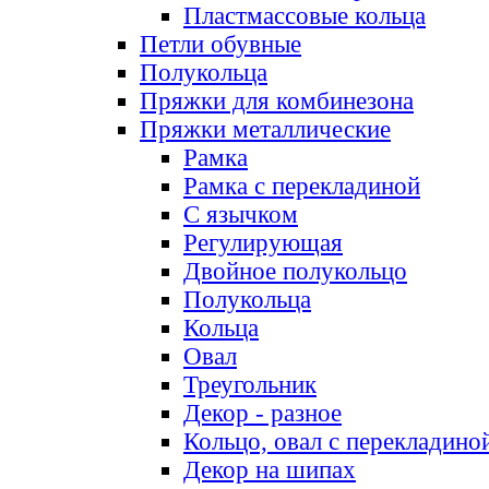
Пластмассовые кольца
Петли обувные
Полукольца
Пряжки для комбинезона
Пряжки металлические
Рамка
Рамка с перекладиной
С язычком
Регулирующая
Двойное полукольцо
Полукольца
Кольца
Овал
Треугольник
Декор - разное
Кольцо, овал с перекладино
Декор на шипах