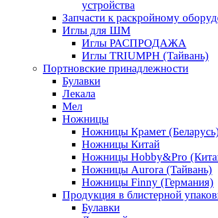
устройства
Запчасти к раскройному обору
Иглы для ШМ
Иглы РАСПРОДАЖА
Иглы TRIUMPH (Тайвань)
Портновские принадлежности
Булавки
Лекала
Мел
Ножницы
Ножницы Крамет (Беларусь
Ножницы Китай
Ножницы Hobby&Pro (Кита
Ножницы Aurora (Тайвань)
Ножницы Finny (Германия)
Продукция в блистерной упаков
Булавки