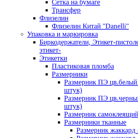
Сетка на бумаге
Трансфер
Флизелин
Флизелин Китай "Danelli"
Упаковка и маркировка
Биркодержатели, Этикет-пистоле
этикет-
Этикетки
Пластиковая пломба
Размерники
Размерник ПЭ цв.белый 
штук)
Размерник ПЭ цв.черны
штук)
Размерник самоклеящи
Размерники тканные
Размерник жаккард 