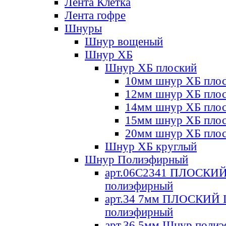
Лента Клетка
Лента гофре
Шнуры
Шнур вощеный
Шнур ХБ
Шнур ХБ плоский
10мм шнур ХБ пло
12мм шнур ХБ пло
14мм шнур ХБ пло
15мм шнур ХБ пло
20мм шнур ХБ пло
Шнур ХБ круглый
Шнур Полиэфирный
арт.06С2341 ПЛОСКИ
полиэфирный
арт.34 7мм ПЛОСКИЙ
полиэфирный
арт.36 5мм Шнур поли