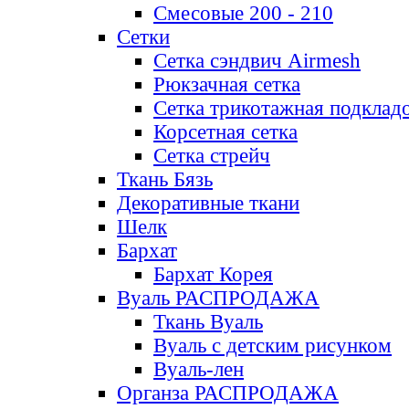
Смесовые 200 - 210
Сетки
Сетка сэндвич Airmesh
Рюкзачная сетка
Сетка трикотажная подклад
Корсетная сетка
Сетка стрейч
Ткань Бязь
Декоративные ткани
Шелк
Бархат
Бархат Корея
Вуаль РАСПРОДАЖА
Ткань Вуаль
Вуаль с детским рисунком
Вуаль-лен
Органза РАСПРОДАЖА