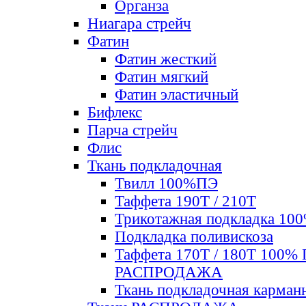
Органза
Ниагара стрейч
Фатин
Фатин жесткий
Фатин мягкий
Фатин элаcтичный
Бифлекс
Парча стрейч
Флис
Ткань подкладочная
Твилл 100%ПЭ
Таффета 190Т / 210Т
Трикотажная подкладка 10
Подкладка поливискоза
Таффета 170Т / 180Т 100%
РАСПРОДАЖА
Ткань подкладочная карман