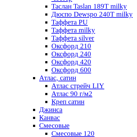
Таслан Taslan 189T milky
Дюспо Dewspo 240T milky
Таффета PU
Таффета milky
Таффета silver
Оксфорд 210
Оксфорд 240
Оксфорд 420
Оксфорд 600
Атлас, сатин
Атлас стрейч LIY
Атлас 90 г/м2
Креп сатин
Джинса
Канвас
Смесовые
Смесовые 120