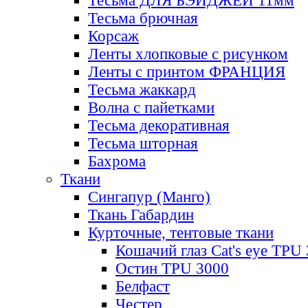
Тесьма ДЛЯ БЭЙДЖЕЙ 11мм
Тесьма брючная
Корсаж
Ленты хлопковые с рисунком
Ленты с принтом ФРАНЦИЯ
Тесьма жаккард
Волна с пайетками
Тесьма декоративная
Тесьма шторная
Бахрома
Ткани
Сингапур (Манго)
Ткань Габардин
Курточные, тентовые ткани
Кошачий глаз Cat's eye TPU
Остин TPU 3000
Белфаст
Честер