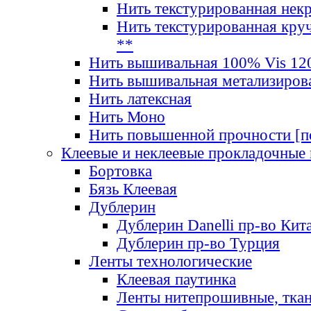
Нить текстурированная нек
Нить текстурированная круч
**
Нить вышивальная 100% Vis 120
Нить вышивальная метализиров
Нить латексная
Нить Моно
Нить повышенной прочности [под
Клеевые и неклеевые прокладочные
Бортовка
Бязь Клеевая
Дублерин
Дублерин Danelli пр-во Кит
Дублерин пр-во Турция
Ленты технологические
Клеевая паутинка
Ленты нитепрошивные, ткан