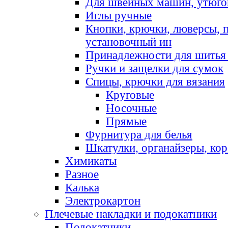
Для швейных машин, утюго
Иглы ручные
Кнопки, крючки, люверсы, 
установочный ин
Принадлежности для шитья 
Ручки и защелки для сумок
Спицы, крючки для вязания
Круговые
Носочные
Прямые
Фурнитура для белья
Шкатулки, органайзеры, кор
Химикаты
Разное
Калька
Электрокартон
Плечевые накладки и подокатники
Подокатники