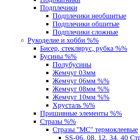
Подплечики
Подплечики необшитые
Подплечики обшитые
Подплечики сложные
Рукоделие и хобби %%
Бисер, стеклярус, рубка %%
Бусины %%
Полубусины
Жемчуг 03мм
Жемчуг 06мм %%
Жемчуг 08мм %%
Жемчуг 10мм %%
Хрусталь %%
Пришивные элементы %%
Стразы %%
Стразы "MС" термоклеевые
SS-06, 08, 12, 34, 40 С