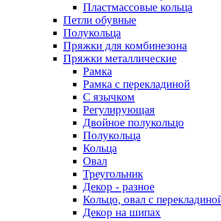
Пластмассовые кольца
Петли обувные
Полукольца
Пряжки для комбинезона
Пряжки металлические
Рамка
Рамка с перекладиной
С язычком
Регулирующая
Двойное полукольцо
Полукольца
Кольца
Овал
Треугольник
Декор - разное
Кольцо, овал с перекладино
Декор на шипах