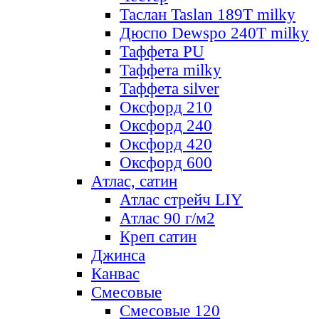
Таслан Taslan 189T milky
Дюспо Dewspo 240T milky
Таффета PU
Таффета milky
Таффета silver
Оксфорд 210
Оксфорд 240
Оксфорд 420
Оксфорд 600
Атлас, сатин
Атлас стрейч LIY
Атлас 90 г/м2
Креп сатин
Джинса
Канвас
Смесовые
Смесовые 120