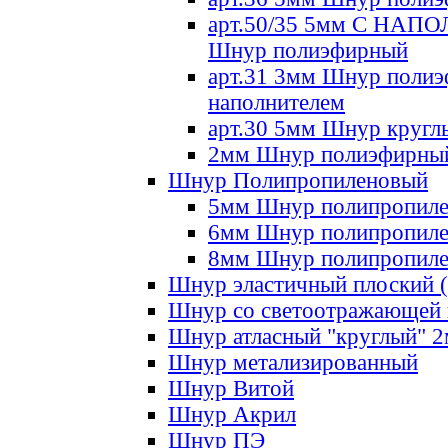
арт.50/35 5мм С НА
Шнур полиэфирный
арт.31 3мм Шнур полиэ
наполнителем
арт.30 5мм Шнур кругл
2мм Шнур полиэфирны
Шнур Полипропиленовый
5мм Шнур полипропил
6мм Шнур полипропил
8мм Шнур полипропил
Шнур эластичный плоский 
Шнур со светоотражающей
Шнур атласный "круглый" 
Шнур метализированный
Шнур Витой
Шнур Акрил
Шнур ПЭ