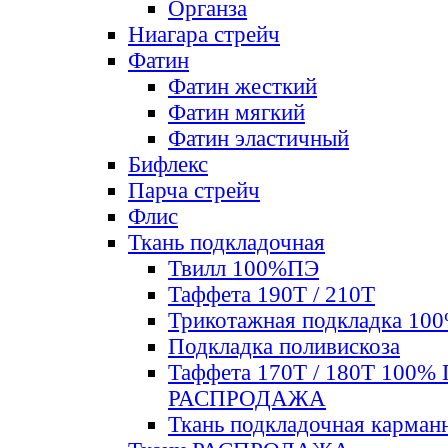
Органза
Ниагара стрейч
Фатин
Фатин жесткий
Фатин мягкий
Фатин элаcтичный
Бифлекс
Парча стрейч
Флис
Ткань подкладочная
Твилл 100%ПЭ
Таффета 190Т / 210Т
Трикотажная подкладка 10
Подкладка поливискоза
Таффета 170Т / 180Т 100%
РАСПРОДАЖА
Ткань подкладочная карман