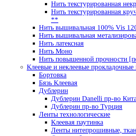
Нить текстурированная нек
Нить текстурированная круч
**
Нить вышивальная 100% Vis 120
Нить вышивальная метализиров
Нить латексная
Нить Моно
Нить повышенной прочности [под
Клеевые и неклеевые прокладочные
Бортовка
Бязь Клеевая
Дублерин
Дублерин Danelli пр-во Кит
Дублерин пр-во Турция
Ленты технологические
Клеевая паутинка
Ленты нитепрошивные, ткан