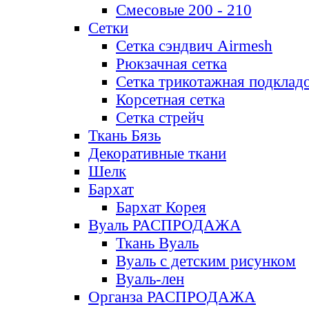
Смесовые 200 - 210
Сетки
Сетка сэндвич Airmesh
Рюкзачная сетка
Сетка трикотажная подклад
Корсетная сетка
Сетка стрейч
Ткань Бязь
Декоративные ткани
Шелк
Бархат
Бархат Корея
Вуаль РАСПРОДАЖА
Ткань Вуаль
Вуаль с детским рисунком
Вуаль-лен
Органза РАСПРОДАЖА