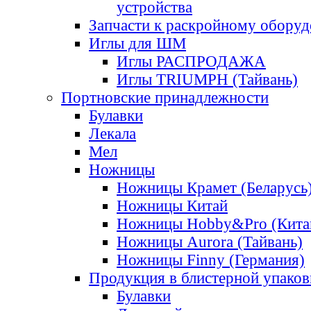
устройства
Запчасти к раскройному обору
Иглы для ШМ
Иглы РАСПРОДАЖА
Иглы TRIUMPH (Тайвань)
Портновские принадлежности
Булавки
Лекала
Мел
Ножницы
Ножницы Крамет (Беларусь
Ножницы Китай
Ножницы Hobby&Pro (Кита
Ножницы Aurora (Тайвань)
Ножницы Finny (Германия)
Продукция в блистерной упаков
Булавки