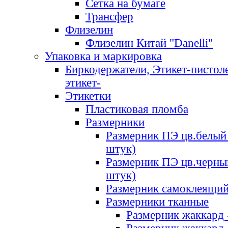
Сетка на бумаге
Трансфер
Флизелин
Флизелин Китай "Danelli"
Упаковка и маркировка
Биркодержатели, Этикет-пистоле
этикет-
Этикетки
Пластиковая пломба
Размерники
Размерник ПЭ цв.белый 
штук)
Размерник ПЭ цв.черны
штук)
Размерник самоклеящи
Размерники тканные
Размерник жаккард 