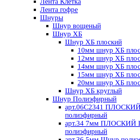
Лента Клетка
Лента гофре
Шнуры
Шнур вощеный
Шнур ХБ
Шнур ХБ плоский
10мм шнур ХБ пло
12мм шнур ХБ пло
14мм шнур ХБ пло
15мм шнур ХБ пло
20мм шнур ХБ пло
Шнур ХБ круглый
Шнур Полиэфирный
арт.06С2341 ПЛОСКИ
полиэфирный
арт.34 7мм ПЛОСКИЙ
полиэфирный
арт.36 5мм Шнур поли