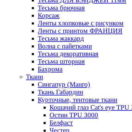
Тесьма ДЛЯ БЭЙДЖЕЙ 11мм
Тесьма брючная
Корсаж
Ленты хлопковые с рисунком
Ленты с принтом ФРАНЦИЯ
Тесьма жаккард
Волна с пайетками
Тесьма декоративная
Тесьма шторная
Бахрома
Ткани
Сингапур (Манго)
Ткань Габардин
Курточные, тентовые ткани
Кошачий глаз Cat's eye TPU
Остин TPU 3000
Белфаст
Честер