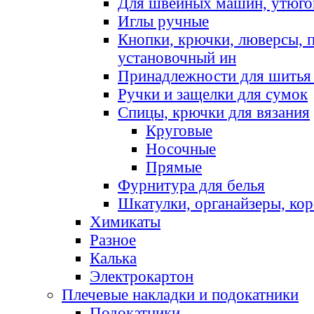
Для швейных машин, утюго
Иглы ручные
Кнопки, крючки, люверсы, 
установочный ин
Принадлежности для шитья 
Ручки и защелки для сумок
Спицы, крючки для вязания
Круговые
Носочные
Прямые
Фурнитура для белья
Шкатулки, органайзеры, кор
Химикаты
Разное
Калька
Электрокартон
Плечевые накладки и подокатники
Подокатники